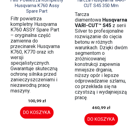
Husqvarna K760 Assy
CUT S45 350 Mm
Spare Part
Tarcza
Filtr powietrza
diamentowa
Husqvarna
kompletny Husqvarna
VARI-CUT™ S45
z serii
K760 ASSY Spare Part
Silver to profesjonalne
– oryginalna część
rozwiązanie do cięcia
zamienna do
betonu w różnych
przecinarek Husqvarna
warunkach. Dzięki dwóm
K760, K770 oraz ich
segmentom o
wersji
zróżnicowanej
specjalistycznych.
konstrukcji zapewnia
Gwarantuje skuteczną
mniejsze drgania,
ochronę silnika przed
niższy opór i lepsze
zanieczyszczeniami i
odprowadzanie szlamu,
niezawodną pracę
co przekłada się na
maszyny.
czystszą i wydajniejszą
pracę.
100,99 zł
460,99 zł
DO KOSZYKA
DO KOSZYKA