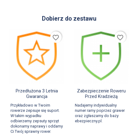
Dobierz do zestawu
favorite_border
favorite_border


Szybki podgląd
Szybki podgląd
Przedłużona 3 Letnia
Zabezpieczenie Roweru
Gwarancja
Przed Kradzieżą
Przykładowo w Twoim
Nadajemy indywidualny
rowerze zepsuje się suport.
numer ramy poprzez grawer
W takim wypadku
oraz zgłaszamy do bazy
odbierzemy zepsuty sprzęt
ebezpieczny.pl.
dokonamy naprawy i oddamy
Ci Twój sprawny rower.