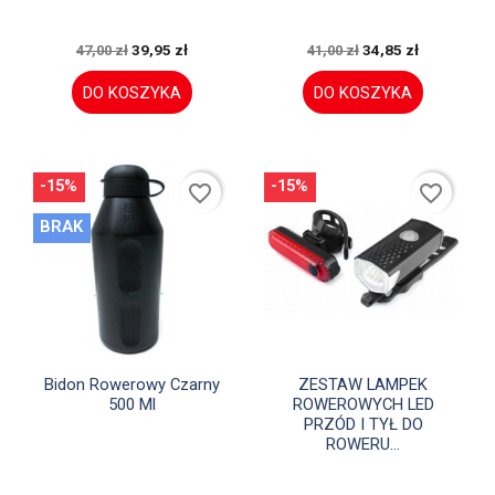
39,95 zł
34,85 zł
47,00 zł
41,00 zł
DO KOSZYKA
DO KOSZYKA
-15%
-15%
favorite_border
favorite_border
BRAK


Szybki podgląd
Szybki podgląd
Bidon Rowerowy Czarny
ZESTAW LAMPEK
500 Ml
ROWEROWYCH LED
PRZÓD I TYŁ DO
ROWERU...