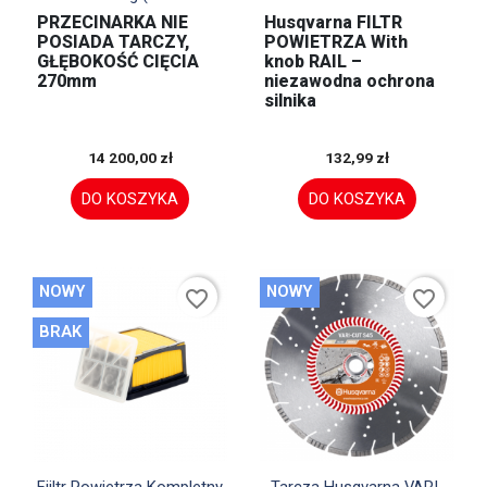
PRZECINARKA NIE
Husqvarna FILTR
POSIADA TARCZY,
POWIETRZA With
GŁĘBOKOŚĆ CIĘCIA
knob RAIL –
270mm
niezawodna ochrona
silnika
14 200,00 zł
132,99 zł
DO KOSZYKA
DO KOSZYKA
NOWY
NOWY
favorite_border
favorite_border
BRAK


Szybki podgląd
Szybki podgląd
Fiiltr Powietrza Kompletny
Tarcza Husqvarna VARI-