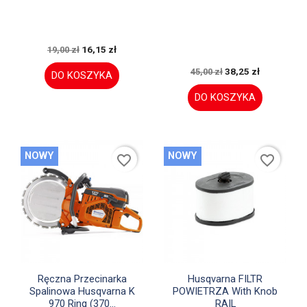
16,15 zł
19,00 zł
38,25 zł
45,00 zł
DO KOSZYKA
DO KOSZYKA
NOWY
NOWY
favorite_border
favorite_border


Szybki podgląd
Szybki podgląd
Ręczna Przecinarka
Husqvarna FILTR
Spalinowa Husqvarna K
POWIETRZA With Knob
970 Ring (370...
RAIL