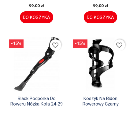
99,00 zł
99,00 zł
DO KOSZYKA
DO KOSZYKA
-15%
-15%
favorite_border
favorite_border


Szybki podgląd
Szybki podgląd
Black Podpórka Do
Koszyk Na Bidon
Roweru Nóżka Koła 24-29
Rowerowy Czarny