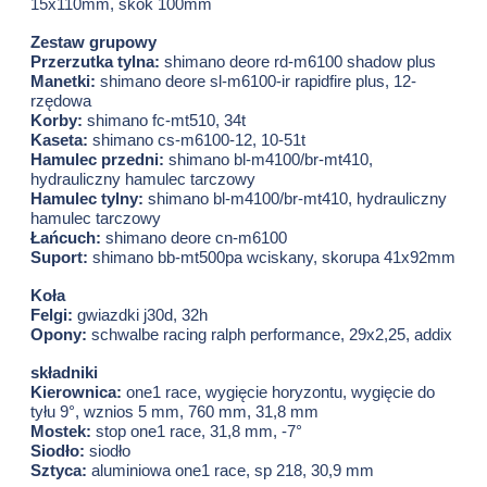
15x110mm, skok 100mm
Zestaw grupowy
Przerzutka tylna:
shimano deore rd-m6100 shadow plus
Manetki:
shimano deore sl-m6100-ir rapidfire plus, 12-
rzędowa
Korby:
shimano fc-mt510, 34t
Kaseta:
shimano cs-m6100-12, 10-51t
Hamulec przedni:
shimano bl-m4100/br-mt410,
hydrauliczny hamulec tarczowy
Hamulec tylny:
shimano bl-m4100/br-mt410, hydrauliczny
hamulec tarczowy
Łańcuch:
shimano deore cn-m6100
Suport:
shimano bb-mt500pa wciskany, skorupa 41x92mm
Koła
Felgi:
gwiazdki j30d, 32h
Opony:
schwalbe racing ralph performance, 29x2,25, addix
składniki
Kierownica:
one1 race, wygięcie horyzontu, wygięcie do
tyłu 9°, wznios 5 mm, 760 mm, 31,8 mm
Mostek:
stop one1 race, 31,8 mm, -7°
Siodło:
siodło
Sztyca:
aluminiowa one1 race, sp 218, 30,9 mm