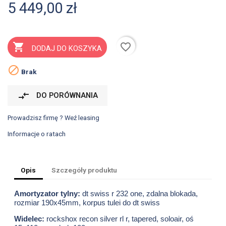
5 449,00 zł
favorite_border

DODAJ DO KOSZYKA

Brak
compare_arrows
DO PORÓWNANIA
Prowadzisz firmę ? Weź leasing
Informacje o ratach
Opis
Szczegóły produktu
Amortyzator tylny:
dt swiss r 232 one, zdalna blokada,
rozmiar 190x45mm, korpus tulei do dt swiss
Widelec:
rockshox recon silver rl r, tapered, soloair, oś