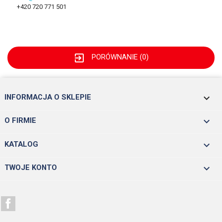
+420 720 771 501
exit_to_app
PORÓWNANIE (
0
)
keyboard_arrow_down
INFORMACJA O SKLEPIE

O FIRMIE

KATALOG

TWOJE KONTO
Facebook