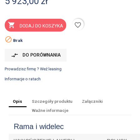
5 923,00 zł
favorite_border

DODAJ DO KOSZYKA

Brak
compare_arrows
DO PORÓWNANIA
Prowadzisz firmę ? Weź leasing
Informacje o ratach
Opis
Szczegóły produktu
Załączniki
Ważne informacje
Rama i widelec