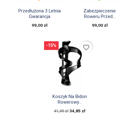


Szybki podgląd
Szybki podgląd
Przedłużona 3 Letnia
Zabezpieczenie
Gwarancja
Roweru Przed...
99,00 zł
99,00 zł
-15%
favorite_border

Szybki podgląd
Koszyk Na Bidon
Rowerowy...
34,85 zł
41,00 zł