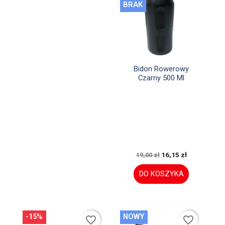
BRAK

Szybki podgląd
Bidon Rowerowy
Czarny 500 Ml
16,15 zł
19,00 zł
DO KOSZYKA
-15%
NOWY
favorite_border
favorite_border