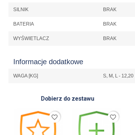
SILNIK
BRAK
BATERIA
BRAK
WYŚWIETLACZ
BRAK
Informacje dodatkowe
WAGA [KG]
S, M, L - 12,2
Dobierz do zestawu
favorite_border
favorite_border