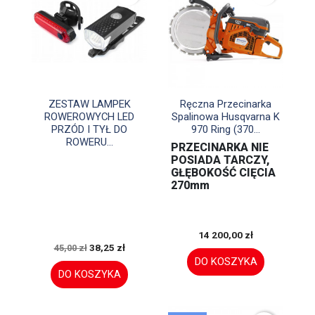


Szybki podgląd
Szybki podgląd
ZESTAW LAMPEK
Ręczna Przecinarka
ROWEROWYCH LED
Spalinowa Husqvarna K
PRZÓD I TYŁ DO
970 Ring (370...
ROWERU...
PRZECINARKA NIE
POSIADA TARCZY,
GŁĘBOKOŚĆ CIĘCIA
270mm
14 200,00 zł
38,25 zł
45,00 zł
DO KOSZYKA
DO KOSZYKA