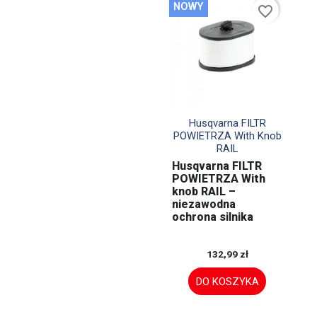
NOWY
favorite_border

Szybki podgląd
Husqvarna FILTR
POWIETRZA With Knob
RAIL
Husqvarna FILTR
POWIETRZA With
knob RAIL –
niezawodna
ochrona silnika
132,99 zł
DO KOSZYKA