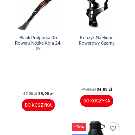


Szybki podgląd
Szybki podgląd
Black Podpórka Do
Koszyk Na Bidon
Roweru Nóżka Koła 24-
Rowerowy Czarny
29
34,85 zł
41,00 zł
39,95 zł
47,00 zł
DO KOSZYKA
DO KOSZYKA
-15%
favorite_border