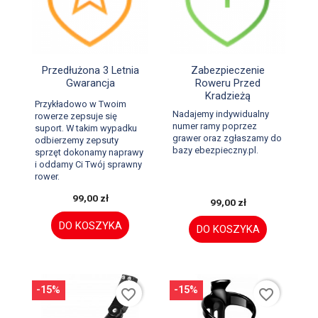


Szybki podgląd
Szybki podgląd
Przedłużona 3 Letnia
Zabezpieczenie
Gwarancja
Roweru Przed
Kradzieżą
Przykładowo w Twoim
Nadajemy indywidualny
rowerze zepsuje się
numer ramy poprzez
suport. W takim wypadku
grawer oraz zgłaszamy do
odbierzemy zepsuty
bazy ebezpieczny.pl.
sprzęt dokonamy naprawy
i oddamy Ci Twój sprawny
rower.
99,00 zł
99,00 zł
DO KOSZYKA
DO KOSZYKA
-15%
-15%
favorite_border
favorite_border