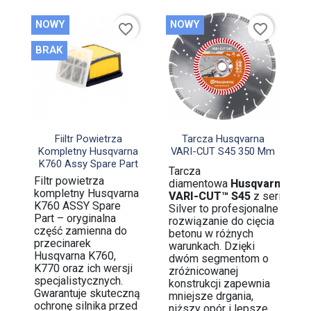
NOWY
NOWY
favorite_border
favorite_border
BRAK


Szybki podgląd
Szybki podgląd
Fiiltr Powietrza
Tarcza Husqvarna
Kompletny Husqvarna
VARI-CUT S45 350 Mm
K760 Assy Spare Part
Tarcza
Filtr powietrza
diamentowa
Husqvarna
kompletny Husqvarna
VARI-CUT™ S45
z serii
K760 ASSY Spare
Silver to profesjonalne
Part – oryginalna
rozwiązanie do cięcia
część zamienna do
betonu w różnych
przecinarek
warunkach. Dzięki
Husqvarna K760,
dwóm segmentom o
K770 oraz ich wersji
zróżnicowanej
specjalistycznych.
konstrukcji zapewnia
Gwarantuje skuteczną
mniejsze drgania,
ochronę silnika przed
niższy opór i lepsze