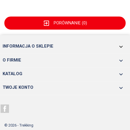
exit_to_app
PORÓWNANIE (
0
)
keyboard_arrow_down
INFORMACJA O SKLEPIE

O FIRMIE

KATALOG

TWOJE KONTO
Facebook
© 2026 - Trekking