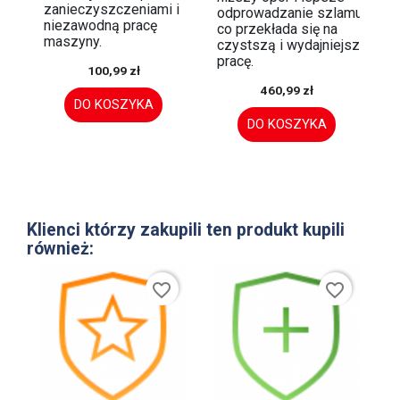
zanieczyszczeniami i
odprowadzanie szlamu,
niezawodną pracę
co przekłada się na
maszyny.
czystszą i wydajniejszą
pracę.
100,99 zł
460,99 zł
DO KOSZYKA
DO KOSZYKA
Klienci którzy zakupili ten produkt kupili
również:
favorite_border
favorite_border