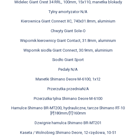
Widelec Giant Crest 34 RRL, 100mm, 15x110, manetka blokady
Tylny amortyzator N/A
Kierownica Giant Connect XC, 740x31.8mm, aluminium
Chwyty Giant Sole-O
Wspornik kierownicy Giant Contact, 31.8mm, aluminium
Wspornik siodła Giant Connect, 30.9mm, aluminium
Siodło Giant Sport
Pedały N/A
Manetki Shimano Deore M-6100, 1x12
Przerzutka przedniaN/A
Przerzutka tylna Shimano Deore M-6100
Hamulce Shimano BR-MT200, hydrauliczne, tarcze Shimano RT-10
[P]180mm/[T]160mm
Dzwignie hamulca Shimano BR-MT201
Kaseta / Wolnobieg Shimano Deore, 12-rzędowa, 10-51