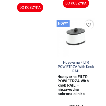
DO KOSZYKA
DO KOSZYKA
NOWY
favorite_border

Szybki podgląd
Husqvarna FILTR
POWIETRZA With Knob
RAIL
Husqvarna FILTR
POWIETRZA With
knob RAIL –
niezawodna
ochrona silnika