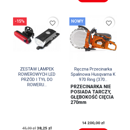
-15%
NOWY
favorite_border
favorite_border


Szybki podgląd
Szybki podgląd
ZESTAW LAMPEK
Ręczna Przecinarka
ROWEROWYCH LED
Spalinowa Husqvarna K
PRZÓD I TYŁ DO
970 Ring (370...
ROWERU...
PRZECINARKA NIE
POSIADA TARCZY,
GŁĘBOKOŚĆ CIĘCIA
270mm
14 200,00 zł
38,25 zł
45,00 zł