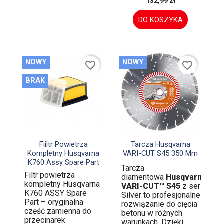
132,99 zł
DO KOSZYKA
NOWY
NOWY
favorite_border
favorite_border
BRAK


Szybki podgląd
Szybki podgląd
Fiiltr Powietrza
Tarcza Husqvarna
Kompletny Husqvarna
VARI-CUT S45 350 Mm
K760 Assy Spare Part
Tarcza
Filtr powietrza
diamentowa
Husqvarna
kompletny Husqvarna
VARI-CUT™ S45
z serii
K760 ASSY Spare
Silver to profesjonalne
Part – oryginalna
rozwiązanie do cięcia
część zamienna do
betonu w różnych
przecinarek
warunkach. Dzięki