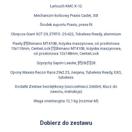
Łańcuch KMC X-12
Mechanizm korbowy Praxis Cadet, 30t
Środek suportu Praxis, press fit
Obręcze Giant XCT 29, ETRTO: 25-622, Tubeless Ready, aluminium
Piasty [P]Shimano MT410B, łożyska maszynowe, oś przelotowa
15x110mm, CenterLock [T]Shimano MT410B, łożyska maszynowe,
oś przelotowa 12x148mm, CenterLock
Szprychy Sapim Leader, [P]28/[T]28
Opony Maxxis Recon Race 29x2.25, zwijana, Tubeless Ready, EXO,
tubeless
Dodatki Zestaw bezdętkowy (uszczelniacz 2x60ml, klucz do
zaworu, instrukcja)
Waga orientacyjna 12,1 kg (rozmiar M)
Dobierz do zestawu