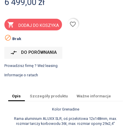
6 499,00 zł
favorite_border

DODAJ DO KOSZYKA

Brak
compare_arrows
DO PORÓWNANIA
Prowadzisz firmę ? Weź leasing
Informacje o ratach
Opis
Szczegóły produktu
Ważne informacje
Kolor Grenadine
Rama aluminium ALUXX SLR, oś przelotowa 12x148mm, max.
rozmiar tarczy korbowodu 36t, max. rozmiar opony 29x2,4"