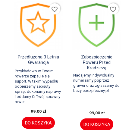
favorite_border
favorite_border


Szybki podgląd
Szybki podgląd
Przedłużona 3 Letnia
Zabezpieczenie
Gwarancja
Roweru Przed
Kradzieżą
Przykładowo w Twoim
Nadajemy indywidualny
rowerze zepsuje się
numer ramy poprzez
suport. W takim wypadku
grawer oraz zgłaszamy do
odbierzemy zepsuty
bazy ebezpieczny.pl.
sprzęt dokonamy naprawy
i oddamy Ci Twój sprawny
rower.
99,00 zł
99,00 zł
DO KOSZYKA
DO KOSZYKA