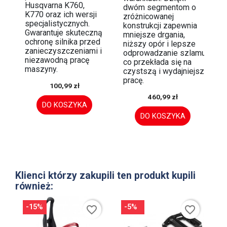
Husqvarna K760,
dwóm segmentom o
K770 oraz ich wersji
zróżnicowanej
specjalistycznych.
konstrukcji zapewnia
Gwarantuje skuteczną
mniejsze drgania,
ochronę silnika przed
niższy opór i lepsze
zanieczyszczeniami i
odprowadzanie szlamu,
niezawodną pracę
co przekłada się na
maszyny.
czystszą i wydajniejszą
pracę.
100,99 zł
460,99 zł
DO KOSZYKA
DO KOSZYKA
Klienci którzy zakupili ten produkt kupili
również:
-15%
-5%
favorite_border
favorite_border