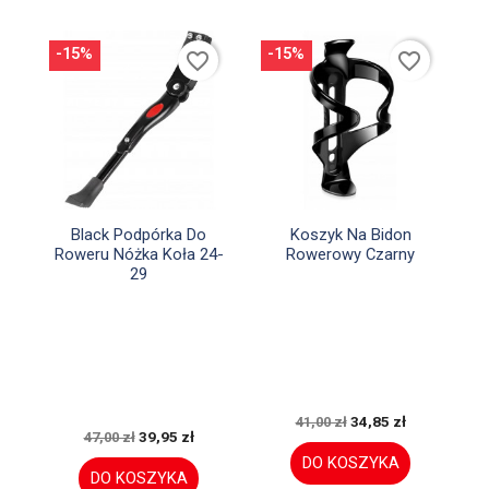
-15%
-15%
favorite_border
favorite_border


Szybki podgląd
Szybki podgląd
Black Podpórka Do
Koszyk Na Bidon
Roweru Nóżka Koła 24-
Rowerowy Czarny
29
34,85 zł
41,00 zł
39,95 zł
47,00 zł
DO KOSZYKA
DO KOSZYKA