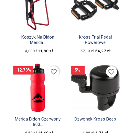


Szybki podgląd
Szybki podgląd
Koszyk Na Bidon
Kross Trial Pedał
Merida...
Rowerowe
11,90 zł
54,27 zł
14,00 zł
57,13 zł
-12,73%
-5%
favorite_border
favorite_border


Szybki podgląd
Szybki podgląd
Merida Bidon Czerwony
Dzwonek Kross Beep
800...
14,40 zł
4,74 zł
16,50 zł
4,99 zł