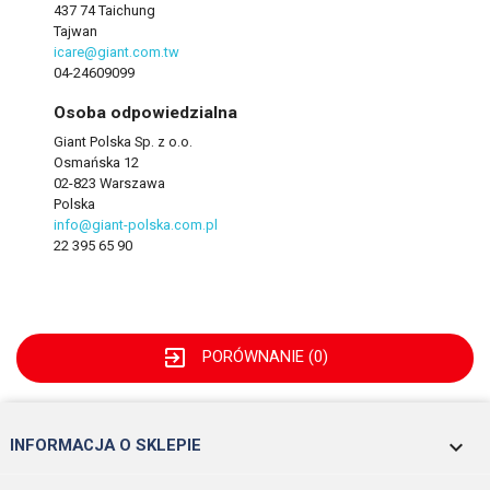
437 74 Taichung
Tajwan
icare@giant.com.tw
04-24609099
Osoba odpowiedzialna
Giant Polska Sp. z o.o.
Osmańska 12
02-823 Warszawa
Polska
info@giant-polska.com.pl
22 395 65 90
exit_to_app
PORÓWNANIE (
0
)
keyboard_arrow_down
INFORMACJA O SKLEPIE