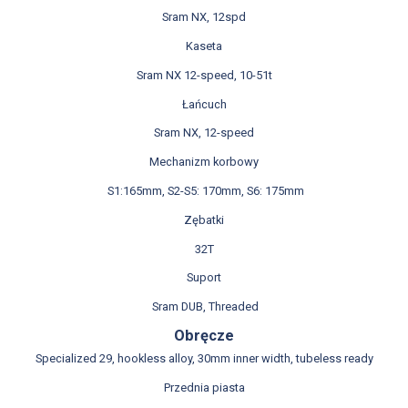
Sram NX, 12spd
Kaseta
Sram NX 12-speed, 10-51t
Łańcuch
Sram NX, 12-speed
Mechanizm korbowy
S1:165mm, S2-S5: 170mm, S6: 175mm
Zębatki
32T
Suport
Sram DUB, Threaded
Obręcze
Specialized 29, hookless alloy, 30mm inner width, tubeless ready
Przednia piasta