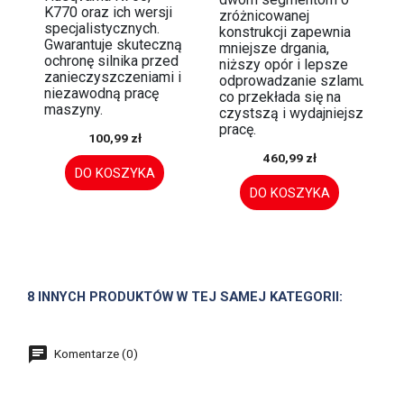
K770 oraz ich wersji
zróżnicowanej
specjalistycznych.
konstrukcji zapewnia
Gwarantuje skuteczną
mniejsze drgania,
ochronę silnika przed
niższy opór i lepsze
zanieczyszczeniami i
odprowadzanie szlamu,
niezawodną pracę
co przekłada się na
maszyny.
czystszą i wydajniejszą
pracę.
100,99 zł
460,99 zł
DO KOSZYKA
DO KOSZYKA
8 INNYCH PRODUKTÓW W TEJ SAMEJ KATEGORII:
Komentarze (0)