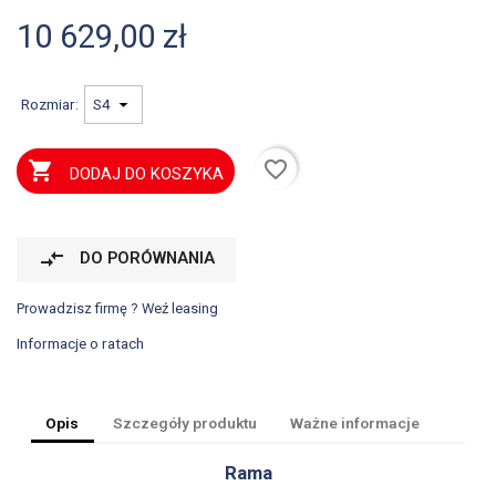
10 629,00 zł
Rozmiar:
favorite_border

DODAJ DO KOSZYKA
compare_arrows
DO PORÓWNANIA
Prowadzisz firmę ? Weź leasing
Informacje o ratach
Opis
Szczegóły produktu
Ważne informacje
Rama