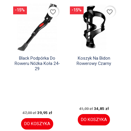
-15%
-15%
favorite_border
favorite_border


Szybki podgląd
Szybki podgląd
Black Podpórka Do
Koszyk Na Bidon
Roweru Nóżka Koła 24-
Rowerowy Czarny
29
34,85 zł
41,00 zł
39,95 zł
47,00 zł
DO KOSZYKA
DO KOSZYKA