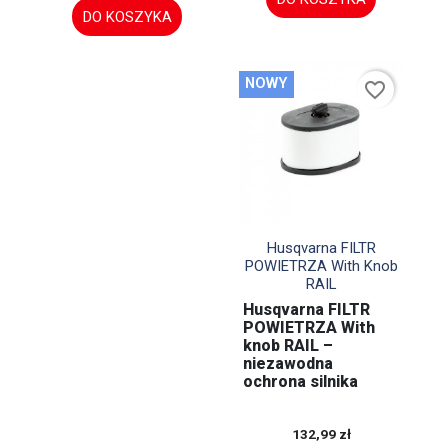
DO KOSZYKA
NOWY
favorite_border

Szybki podgląd
Husqvarna FILTR
POWIETRZA With Knob
RAIL
Husqvarna FILTR
POWIETRZA With
knob RAIL –
niezawodna
ochrona silnika
132,99 zł