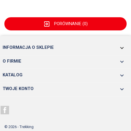
exit_to_app
PORÓWNANIE (
0
)
keyboard_arrow_down
INFORMACJA O SKLEPIE

O FIRMIE

KATALOG

TWOJE KONTO
Facebook
© 2026 - Trekking