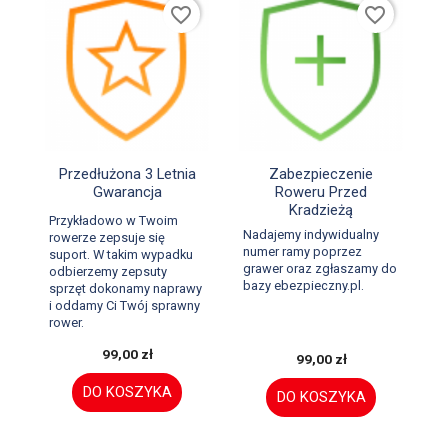
favorite_border
favorite_border


Szybki podgląd
Szybki podgląd
Przedłużona 3 Letnia
Zabezpieczenie
Gwarancja
Roweru Przed
Kradzieżą
Przykładowo w Twoim
Nadajemy indywidualny
rowerze zepsuje się
numer ramy poprzez
suport. W takim wypadku
grawer oraz zgłaszamy do
odbierzemy zepsuty
bazy ebezpieczny.pl.
sprzęt dokonamy naprawy
i oddamy Ci Twój sprawny
rower.
99,00 zł
99,00 zł
DO KOSZYKA
DO KOSZYKA