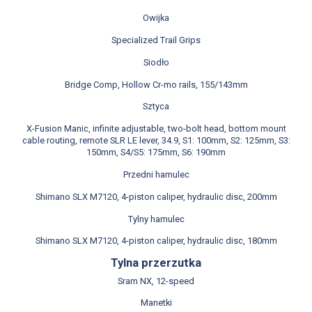
Owijka
Specialized Trail Grips
Siodło
Bridge Comp, Hollow Cr-mo rails, 155/143mm
Sztyca
X-Fusion Manic, infinite adjustable, two-bolt head, bottom mount
cable routing, remote SLR LE lever, 34.9, S1: 100mm, S2: 125mm, S3:
150mm, S4/S5: 175mm, S6: 190mm
Przedni hamulec
Shimano SLX M7120, 4-piston caliper, hydraulic disc, 200mm
Tylny hamulec
Shimano SLX M7120, 4-piston caliper, hydraulic disc, 180mm
Tylna przerzutka
Sram NX, 12-speed
Manetki