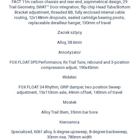
FACT 11m carbon chassis and rear-end, asymmetrical design, 29
Trail Geometry, SWAT™ Door integration, flip chip Head Tube/Bottom
Bracket adjustment, threaded BB, fully enclosed internal cable
routing, 12x148mm dropouts, sealed cartridge bearing pivots,
replaceable derailleur hanger, 130mm of travel
Zacisk sztycy
Alloy, 38.6mm
Amortyzator
FOX FLOAT DPS Performance, Rx Trail Tune, rebound and 3-position
compression adjust, 190x45mm
Widelec
FOX FLOAT 34 Rhythm, GRIP damper, two position Sweep
adjustment, 15x110mm axle, 44mm offset, 140mm of travel
Mostek
Alloy Trail Stem, 35mm bar bore
Kierownica
Specialized, 6061 alloy, 6-degree upsweep, 8-degree backsweep,
30mm rise, 780mm width