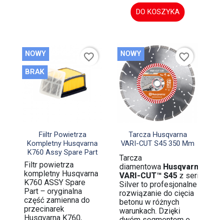
DO KOSZYKA
NOWY
NOWY
favorite_border
favorite_border
BRAK


Szybki podgląd
Szybki podgląd
Fiiltr Powietrza
Tarcza Husqvarna
Kompletny Husqvarna
VARI-CUT S45 350 Mm
K760 Assy Spare Part
Tarcza
Filtr powietrza
diamentowa
Husqvarna
kompletny Husqvarna
VARI-CUT™ S45
z serii
K760 ASSY Spare
Silver to profesjonalne
Part – oryginalna
rozwiązanie do cięcia
część zamienna do
betonu w różnych
przecinarek
warunkach. Dzięki
Husqvarna K760,
dwóm segmentom o