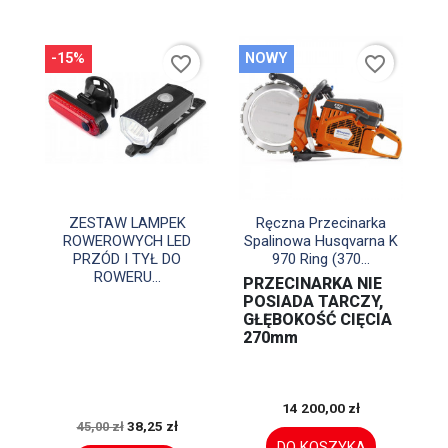
-15%
NOWY
favorite_border
favorite_border


Szybki podgląd
Szybki podgląd
ZESTAW LAMPEK
Ręczna Przecinarka
ROWEROWYCH LED
Spalinowa Husqvarna K
PRZÓD I TYŁ DO
970 Ring (370...
ROWERU...
PRZECINARKA NIE
POSIADA TARCZY,
GŁĘBOKOŚĆ CIĘCIA
270mm
14 200,00 zł
38,25 zł
45,00 zł
DO KOSZYKA