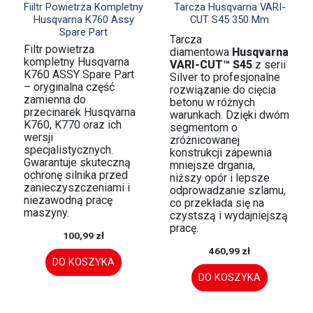


Szybki podgląd
Szybki podgląd
Fiiltr Powietrza Kompletny
Tarcza Husqvarna VARI-
Husqvarna K760 Assy
CUT S45 350 Mm
Spare Part
Tarcza
Filtr powietrza
diamentowa
Husqvarna
kompletny Husqvarna
VARI-CUT™ S45
z serii
K760 ASSY Spare Part
Silver to profesjonalne
– oryginalna część
rozwiązanie do cięcia
zamienna do
betonu w różnych
przecinarek Husqvarna
warunkach. Dzięki dwóm
K760, K770 oraz ich
segmentom o
wersji
zróżnicowanej
specjalistycznych.
konstrukcji zapewnia
Gwarantuje skuteczną
mniejsze drgania,
ochronę silnika przed
niższy opór i lepsze
zanieczyszczeniami i
odprowadzanie szlamu,
niezawodną pracę
co przekłada się na
maszyny.
czystszą i wydajniejszą
pracę.
100,99 zł
460,99 zł
DO KOSZYKA
DO KOSZYKA