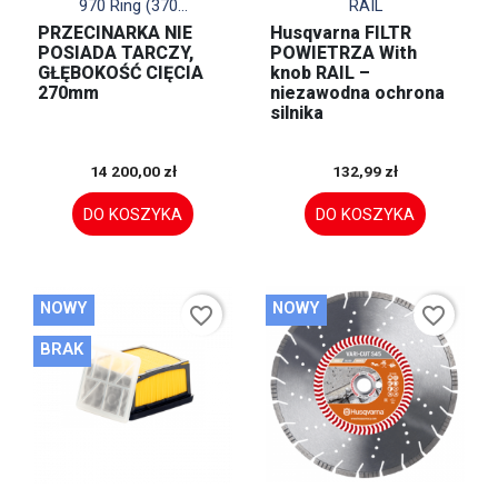
970 Ring (370...
RAIL
PRZECINARKA NIE
Husqvarna FILTR
POSIADA TARCZY,
POWIETRZA With
GŁĘBOKOŚĆ CIĘCIA
knob RAIL –
270mm
niezawodna ochrona
silnika
14 200,00 zł
132,99 zł
DO KOSZYKA
DO KOSZYKA
NOWY
NOWY
favorite_border
favorite_border
BRAK