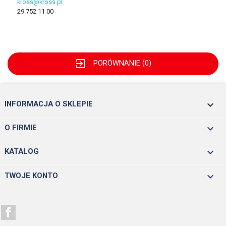
kross@kross.pl
29 752 11 00
exit_to_app
PORÓWNANIE (
0
)
keyboard_arrow_down
INFORMACJA O SKLEPIE

O FIRMIE

KATALOG

TWOJE KONTO
Facebook