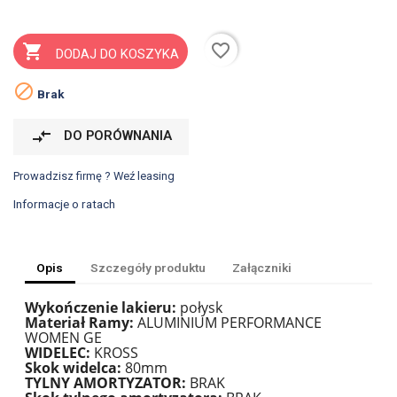
favorite_border

DODAJ DO KOSZYKA

Brak
compare_arrows
DO PORÓWNANIA
Prowadzisz firmę ? Weź leasing
Informacje o ratach
Opis
Szczegóły produktu
Załączniki
Wykończenie lakieru:
połysk
Materiał Ramy:
ALUMINIUM PERFORMANCE
WOMEN GE
WIDELEC:
KROSS
Skok widelca:
80mm
TYLNY AMORTYZATOR:
BRAK