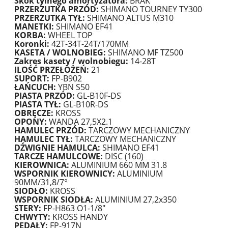
Skok tylnego amortyzatora:
BRAK
PRZERZUTKA PRZÓD:
SHIMANO TOURNEY TY300
PRZERZUTKA TYŁ:
SHIMANO ALTUS M310
MANETKI:
SHIMANO EF41
KORBA:
WHEEL TOP
Koronki:
42T-34T-24T/170MM
KASETA / WOLNOBIEG:
SHIMANO MF TZ500
Zakres kasety / wolnobiegu:
14-28T
ILOŚĆ PRZEŁOŻEŃ:
21
SUPORT:
FP-B902
ŁAŃCUCH:
YBN S50
PIASTA PRZÓD:
GL-B10F-DS
PIASTA TYŁ:
GL-B10R-DS
OBRĘCZE:
KROSS
OPONY:
WANDA 27,5X2.1
HAMULEC PRZÓD:
TARCZOWY MECHANICZNY
HAMULEC TYŁ:
TARCZOWY MECHANICZNY
DŹWIGNIE HAMULCA:
SHIMANO EF41
TARCZE HAMULCOWE:
DISC (160)
KIEROWNICA:
ALUMINIUM 660 MM 31.8
WSPORNIK KIEROWNICY:
ALUMINIUM
90MM/31,8/7°
SIODŁO:
KROSS
WSPORNIK SIODŁA:
ALUMINIUM 27,2x350
STERY:
FP-H863 O1-1/8"
CHWYTY:
KROSS HANDY
PEDAŁY:
FP-917N