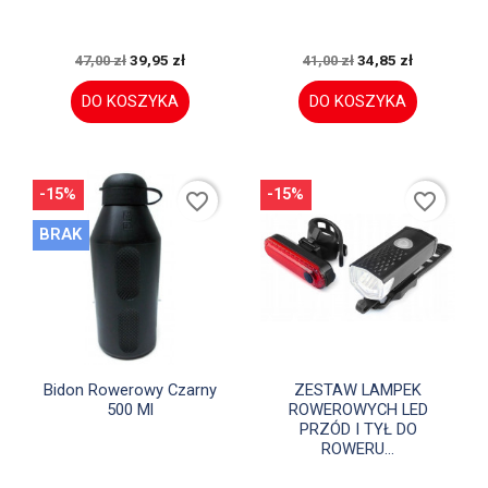
39,95 zł
34,85 zł
47,00 zł
41,00 zł
DO KOSZYKA
DO KOSZYKA
-15%
-15%
favorite_border
favorite_border
BRAK


Szybki podgląd
Szybki podgląd
Bidon Rowerowy Czarny
ZESTAW LAMPEK
500 Ml
ROWEROWYCH LED
PRZÓD I TYŁ DO
ROWERU...