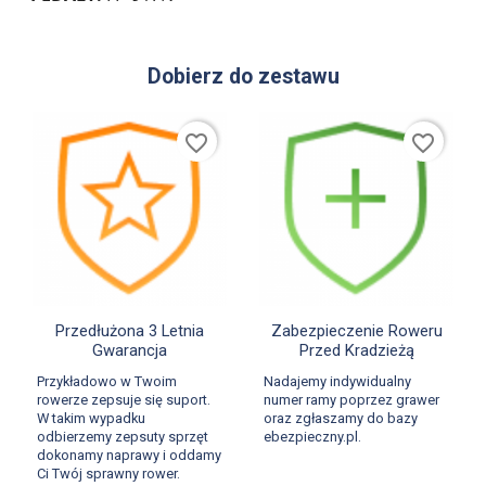
Dobierz do zestawu
favorite_border
favorite_border


Szybki podgląd
Szybki podgląd
Przedłużona 3 Letnia
Zabezpieczenie Roweru
Gwarancja
Przed Kradzieżą
Przykładowo w Twoim
Nadajemy indywidualny
rowerze zepsuje się suport.
numer ramy poprzez grawer
W takim wypadku
oraz zgłaszamy do bazy
odbierzemy zepsuty sprzęt
ebezpieczny.pl.
dokonamy naprawy i oddamy
Ci Twój sprawny rower.