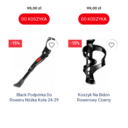
99,00 zł
99,00 zł
DO KOSZYKA
DO KOSZYKA
-15%
-15%
favorite_border
favorite_border


Szybki podgląd
Szybki podgląd
Black Podpórka Do
Koszyk Na Bidon
Roweru Nóżka Koła 24-29
Rowerowy Czarny