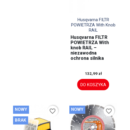

Szybki podgląd
Husqvarna FILTR
POWIETRZA With Knob
RAIL
Husqvarna FILTR
POWIETRZA With
knob RAIL –
niezawodna
ochrona silnika
132,99 zł
DO KOSZYKA
NOWY
NOWY
favorite_border
favorite_border
BRAK