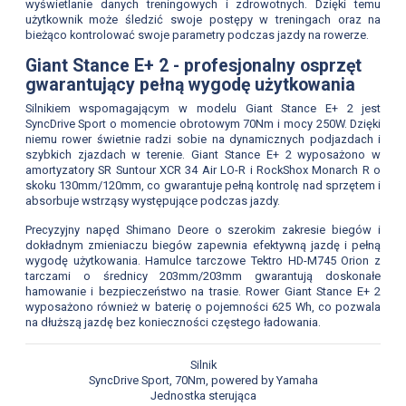
wyświetlanie danych treningowych i zdrowotnych. Dzięki temu
użytkownik może śledzić swoje postępy w treningach oraz na
bieżąco kontrolować swoje parametry podczas jazdy na rowerze.
Giant Stance E+ 2 - profesjonalny osprzęt
gwarantujący pełną wygodę użytkowania
Silnikiem wspomagającym w modelu Giant Stance E+ 2 jest
SyncDrive Sport o momencie obrotowym 70Nm i mocy 250W. Dzięki
niemu rower świetnie radzi sobie na dynamicznych podjazdach i
szybkich zjazdach w terenie. Giant Stance E+ 2 wyposażono w
amortyzatory SR Suntour XCR 34 Air LO-R i RockShox Monarch R o
skoku 130mm/120mm, co gwarantuje pełną kontrolę nad sprzętem i
absorbuje wstrząsy występujące podczas jazdy.
Precyzyjny napęd Shimano Deore o szerokim zakresie biegów i
dokładnym zmieniaczu biegów zapewnia efektywną jazdę i pełną
wygodę użytkowania. Hamulce tarczowe Tektro HD-M745 Orion z
tarczami o średnicy 203mm/203mm gwarantują doskonałe
hamowanie i bezpieczeństwo na trasie. Rower Giant Stance E+ 2
wyposażono również w baterię o pojemności 625 Wh, co pozwala
na dłuższą jazdę bez konieczności częstego ładowania.
Silnik
SyncDrive Sport, 70Nm, powered by Yamaha
Jednostka sterująca