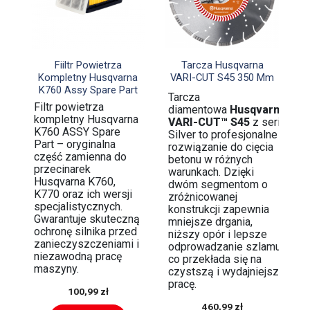


Szybki podgląd
Szybki podgląd
Fiiltr Powietrza
Tarcza Husqvarna
Kompletny Husqvarna
VARI-CUT S45 350 Mm
K760 Assy Spare Part
Tarcza
Filtr powietrza
diamentowa
Husqvarna
kompletny Husqvarna
VARI-CUT™ S45
z serii
K760 ASSY Spare
Silver to profesjonalne
Part – oryginalna
rozwiązanie do cięcia
część zamienna do
betonu w różnych
przecinarek
warunkach. Dzięki
Husqvarna K760,
dwóm segmentom o
K770 oraz ich wersji
zróżnicowanej
specjalistycznych.
konstrukcji zapewnia
Gwarantuje skuteczną
mniejsze drgania,
ochronę silnika przed
niższy opór i lepsze
zanieczyszczeniami i
odprowadzanie szlamu,
niezawodną pracę
co przekłada się na
maszyny.
czystszą i wydajniejszą
pracę.
100,99 zł
460,99 zł