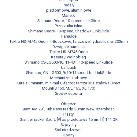
Pedały
platformowe, aluminiowe
Manetki
Shimano Deore, 10-speed LinkGlide
Przerzutka tylna
Shimano Deore, 10-speed, Shadow+ LinkGlide
Hamulce
Tektro HD-M745 Orion, 4-tłoczkowe, tarczowe hydrauliczne, 203mm
Dzwignie hamulca
Tektro HD-M745 Orion
Kaseta / Wolnobieg
Shimano CS-LG600-10, 11-43T, 10-speed LinkGlide
Łańcuch
Shimano, CN-LG500, 9/10/11speed for LinkGlide
Mechanizm korbowy
Kute aluminium, minimal Q-factor, tarcza 36T stalowa Direct
Mount(S:160, M/L:165, XL:170)
Srodek suportu
-
Obręcze
Giant AM 29", Tubeless ready, 30mm wew. szerokości
Piasty
Giant eTracker Sport, [P] oś przelotowa 15mm [T] 141 QR
Szprychy
Stal nierdzewna
Opony