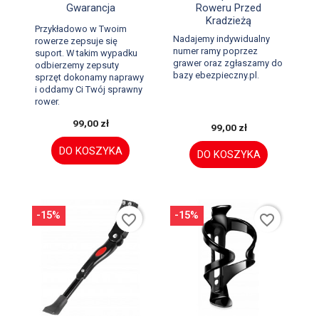
Gwarancja
Roweru Przed
Kradzieżą
Przykładowo w Twoim
Nadajemy indywidualny
rowerze zepsuje się
numer ramy poprzez
suport. W takim wypadku
grawer oraz zgłaszamy do
odbierzemy zepsuty
bazy ebezpieczny.pl.
sprzęt dokonamy naprawy
i oddamy Ci Twój sprawny
rower.
99,00 zł
99,00 zł
DO KOSZYKA
DO KOSZYKA
-15%
-15%
favorite_border
favorite_border