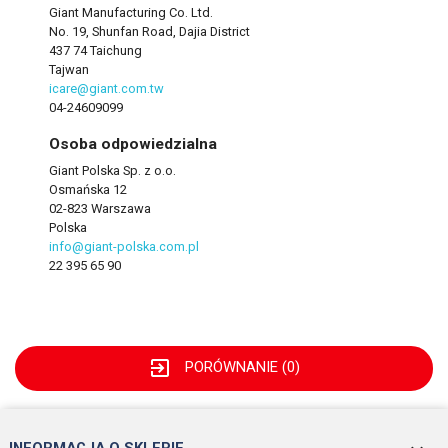
Giant Manufacturing Co. Ltd.
No. 19, Shunfan Road, Dajia District
437 74 Taichung
Tajwan
icare@giant.com.tw
04-24609099
Osoba odpowiedzialna
Giant Polska Sp. z o.o.
Osmańska 12
02-823 Warszawa
Polska
info@giant-polska.com.pl
22 395 65 90
exit_to_app
PORÓWNANIE (
0
)