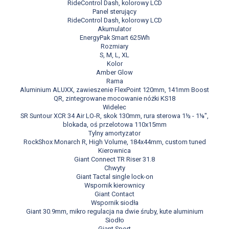
RideControl Dash, kolorowy LCD
Panel sterujący
RideControl Dash, kolorowy LCD
Akumulator
EnergyPak Smart 625Wh
Rozmiary
S, M, L, XL
Kolor
Amber Glow
Rama
Aluminium ALUXX, zawieszenie FlexPoint 120mm, 141mm Boost
QR, zintegrowane mocowanie nóżki KS18
Widelec
SR Suntour XCR 34 Air LO-R, skok 130mm, rura sterowa 1½ - 1⅛",
blokada, oś przelotowa 110x15mm
Tylny amortyzator
RockShox Monarch R, High Volume, 184x44mm, custom tuned
Kierownica
Giant Connect TR Riser 31.8
Chwyty
Giant Tactal single lock-on
Wspornik kierownicy
Giant Contact
Wspornik siodła
Giant 30.9mm, mikro regulacja na dwie śruby, kute aluminium
Siodło
Giant Sport