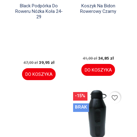


Szybki podgląd
Szybki podgląd
Black Podpórka Do
Koszyk Na Bidon
Roweru Nóżka Koła 24-
Rowerowy Czarny
29
34,85 zł
41,00 zł
39,95 zł
47,00 zł
DO KOSZYKA
DO KOSZYKA
-15%
favorite_border
BRAK