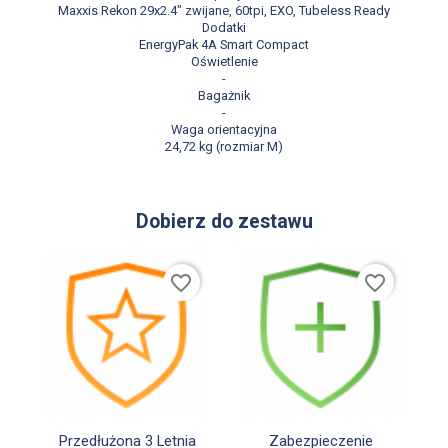
Maxxis Rekon 29x2.4" zwijane, 60tpi, EXO, Tubeless Ready
Dodatki
EnergyPak 4A Smart Compact
Oświetlenie
-
Bagażnik
-
Waga orientacyjna
24,72 kg (rozmiar M)
Dobierz do zestawu
favorite_border
favorite_border


Szybki podgląd
Szybki podgląd
Przedłużona 3 Letnia
Zabezpieczenie