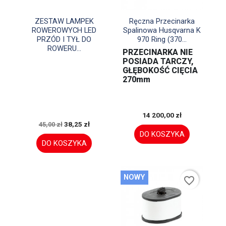


Szybki podgląd
Szybki podgląd
ZESTAW LAMPEK
Ręczna Przecinarka
ROWEROWYCH LED
Spalinowa Husqvarna K
PRZÓD I TYŁ DO
970 Ring (370...
ROWERU...
PRZECINARKA NIE
POSIADA TARCZY,
GŁĘBOKOŚĆ CIĘCIA
270mm
14 200,00 zł
38,25 zł
45,00 zł
DO KOSZYKA
DO KOSZYKA
NOWY
favorite_border