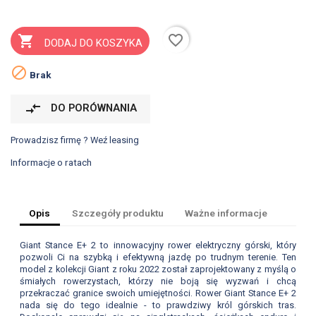
favorite_border

DODAJ DO KOSZYKA

Brak
compare_arrows
DO PORÓWNANIA
Prowadzisz firmę ? Weź leasing
Informacje o ratach
Opis
Szczegóły produktu
Ważne informacje
Giant Stance E+ 2 to innowacyjny rower elektryczny górski, który
pozwoli Ci na szybką i efektywną jazdę po trudnym terenie. Ten
model z kolekcji Giant z roku 2022 został zaprojektowany z myślą o
śmiałych rowerzystach, którzy nie boją się wyzwań i chcą
przekraczać granice swoich umiejętności. Rower Giant Stance E+ 2
nada się do tego idealnie - to prawdziwy król górskich tras.