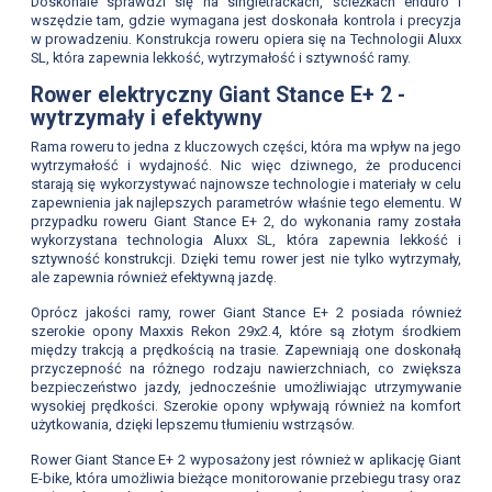
Doskonale sprawdzi się na singletrackach, ścieżkach enduro i
wszędzie tam, gdzie wymagana jest doskonała kontrola i precyzja
w prowadzeniu. Konstrukcja roweru opiera się na Technologii Aluxx
SL, która zapewnia lekkość, wytrzymałość i sztywność ramy.
Rower elektryczny Giant Stance E+ 2 -
wytrzymały i efektywny
Rama roweru to jedna z kluczowych części, która ma wpływ na jego
wytrzymałość i wydajność. Nic więc dziwnego, że producenci
starają się wykorzystywać najnowsze technologie i materiały w celu
zapewnienia jak najlepszych parametrów właśnie tego elementu. W
przypadku roweru Giant Stance E+ 2, do wykonania ramy została
wykorzystana technologia Aluxx SL, która zapewnia lekkość i
sztywność konstrukcji. Dzięki temu rower jest nie tylko wytrzymały,
ale zapewnia również efektywną jazdę.
Oprócz jakości ramy, rower Giant Stance E+ 2 posiada również
szerokie opony Maxxis Rekon 29x2.4, które są złotym środkiem
między trakcją a prędkością na trasie. Zapewniają one doskonałą
przyczepność na różnego rodzaju nawierzchniach, co zwiększa
bezpieczeństwo jazdy, jednocześnie umożliwiając utrzymywanie
wysokiej prędkości. Szerokie opony wpływają również na komfort
użytkowania, dzięki lepszemu tłumieniu wstrząsów.
Rower Giant Stance E+ 2 wyposażony jest również w aplikację Giant
E-bike, która umożliwia bieżące monitorowanie przebiegu trasy oraz