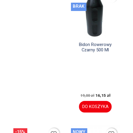
BRAK

Szybki podgląd
Bidon Rowerowy
Czarny 500 Ml
16,15 zł
19,00 zł
DO KOSZYKA
-15%
NOWY