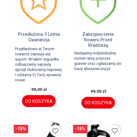


Szybki podgląd
Szybki podgląd
Przedłużona 3 Letnia
Zabezpieczenie
Gwarancja
Roweru Przed
Kradzieżą
Przykładowo w Twoim
Nadajemy indywidualny
rowerze zepsuje się
numer ramy poprzez
suport. W takim wypadku
grawer oraz zgłaszamy do
odbierzemy zepsuty
bazy ebezpieczny.pl.
sprzęt dokonamy naprawy
i oddamy Ci Twój sprawny
rower.
99,00 zł
99,00 zł
DO KOSZYKA
DO KOSZYKA
-15%
-15%
favorite_border
favorite_border