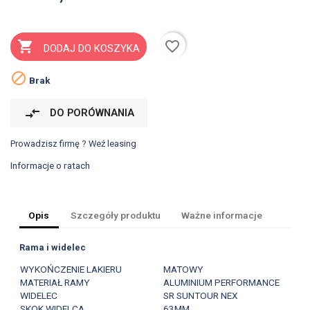
favorite_border

DODAJ DO KOSZYKA

Brak
compare_arrows
DO PORÓWNANIA
Prowadzisz firmę ? Weź leasing
Informacje o ratach
Opis
Szczegóły produktu
Ważne informacje
Rama i widelec
WYKOŃCZENIE LAKIERU
MATOWY
MATERIAŁ RAMY
ALUMINIUM PERFORMANCE
WIDELEC
SR SUNTOUR NEX
SKOK WIDELCA
63MM