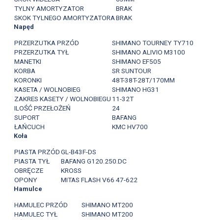
TYLNY AMORTYZATOR
BRAK
SKOK TYLNEGO AMORTYZATORA
BRAK
Napęd
PRZERZUTKA PRZÓD
SHIMANO TOURNEY TY710
PRZERZUTKA TYŁ
SHIMANO ALIVIO M3100
MANETKI
SHIMANO EF505
KORBA
SR SUNTOUR
KORONKI
48T-38T-28T/170MM
KASETA / WOLNOBIEG
SHIMANO HG31
ZAKRES KASETY / WOLNOBIEGU
11-32T
ILOŚĆ PRZEŁOŻEŃ
24
SUPORT
BAFANG
ŁAŃCUCH
KMC HV700
Koła
PIASTA PRZÓD
GL-B43F-DS
PIASTA TYŁ
BAFANG G120.250.DC
OBRĘCZE
KROSS
OPONY
MITAS FLASH V66 47-622
Hamulce
HAMULEC PRZÓD
SHIMANO MT200
HAMULEC TYŁ
SHIMANO MT200