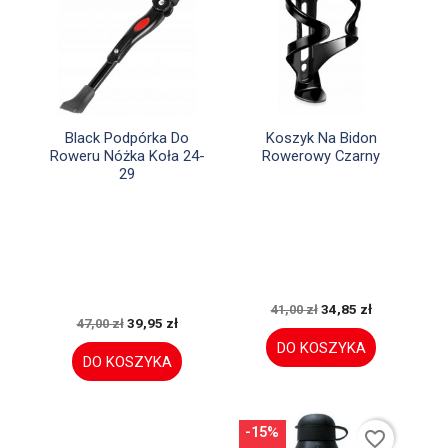


Szybki podgląd
Szybki podgląd
Black Podpórka Do
Koszyk Na Bidon
Roweru Nóżka Koła 24-
Rowerowy Czarny
29
34,85 zł
41,00 zł
39,95 zł
47,00 zł
DO KOSZYKA
DO KOSZYKA
-15%
favorite_border