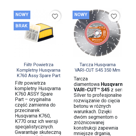
NOWY
NOWY
favorite_border
favorite_border
BRAK


Szybki podgląd
Szybki podgląd
Fiiltr Powietrza
Tarcza Husqvarna
Kompletny Husqvarna
VARI-CUT S45 350 Mm
K760 Assy Spare Part
Tarcza
Filtr powietrza
diamentowa
Husqvarna
kompletny Husqvarna
VARI-CUT™ S45
z serii
K760 ASSY Spare
Silver to profesjonalne
Part – oryginalna
rozwiązanie do cięcia
część zamienna do
betonu w różnych
przecinarek
warunkach. Dzięki
Husqvarna K760,
dwóm segmentom o
K770 oraz ich wersji
zróżnicowanej
specjalistycznych.
konstrukcji zapewnia
Gwarantuje skuteczną
mniejsze drgania,