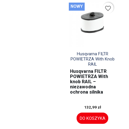
NOWY
favorite_border

Szybki podgląd
Husqvarna FILTR
POWIETRZA With Knob
RAIL
Husqvarna FILTR
POWIETRZA With
knob RAIL –
niezawodna
ochrona silnika
132,99 zł
DO KOSZYKA