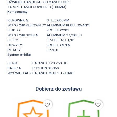
DŹWIGNIE HAMULCA
SHIMANO EF505
TARCZE HAMULCOWE
DISC (160MM)
Komponenty
KIEROWNICA
STEEL 600MM
WSPORNIK KIEROWNICY
ALUMINIUM REGULOWANY
SIODŁO
KROSS D2201
WSPORNIK SIODŁA
ALUMINIUM 27,2X350
STERY
FP-H805A; 1 1/8"
CHWYTY
KROSS GRIPEN
PEDAŁY
FP-910
System e-bike
SILNIK
BAFANG G120.250.DC
BATERIA
PHYLION SF-06S
WYŚWIETLACZ
BAFANG HMI DP E12.UART
Dobierz do zestawu
favorite_border
favorite_border