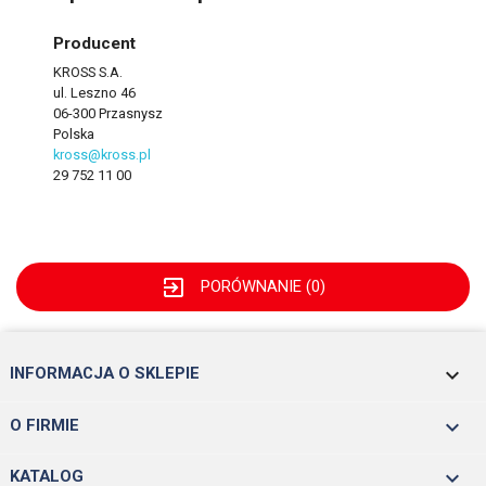
Producent
KROSS S.A.
ul. Leszno 46
06-300 Przasnysz
Polska
kross@kross.pl
29 752 11 00
exit_to_app
PORÓWNANIE (
0
)
keyboard_arrow_down
INFORMACJA O SKLEPIE

O FIRMIE

KATALOG