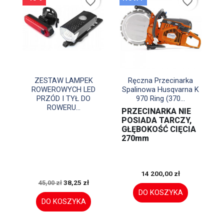
favorite_border
favorite_border


Szybki podgląd
Szybki podgląd
ZESTAW LAMPEK
Ręczna Przecinarka
ROWEROWYCH LED
Spalinowa Husqvarna K
PRZÓD I TYŁ DO
970 Ring (370...
ROWERU...
PRZECINARKA NIE
POSIADA TARCZY,
GŁĘBOKOŚĆ CIĘCIA
270mm
14 200,00 zł
38,25 zł
45,00 zł
DO KOSZYKA
DO KOSZYKA