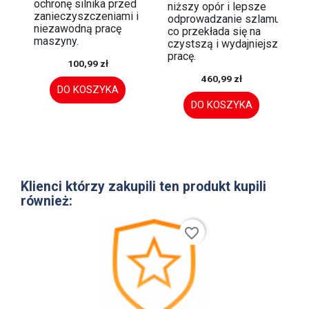
ochronę silnika przed
niższy opór i lepsze
zanieczyszczeniami i
odprowadzanie szlamu,
niezawodną pracę
co przekłada się na
maszyny.
czystszą i wydajniejszą
pracę.
100,99 zł
460,99 zł
DO KOSZYKA
DO KOSZYKA
Klienci którzy zakupili ten produkt kupili
również:
favorite_border