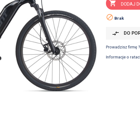

DODAJ D

Brak
compare_arrows
DO PO
Prowadzisz firmę 
Informacje o ratac