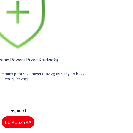

Szybki podgląd
enie Roweru Przed Kradzieżą
er ramy poprzez grawer oraz zgłaszamy do bazy
ebezpieczny.pl.
99,00 zł
DO KOSZYKA