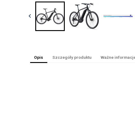

Opis
Szczegóły produktu
Ważne informacj