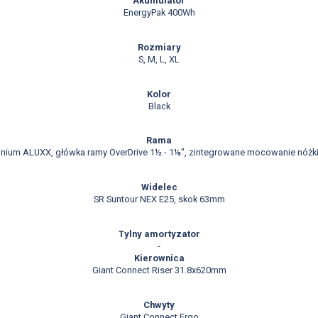
Akumulator
EnergyPak 400Wh
Rozmiary
S, M, L, XL
Kolor
Black
Rama
nium ALUXX, główka ramy OverDrive 1½ - 1⅛", zintegrowane mocowanie nóżk
Widelec
SR Suntour NEX E25, skok 63mm
Tylny amortyzator
-
Kierownica
Giant Connect Riser 31.8x620mm
Chwyty
Giant Connect Ergo