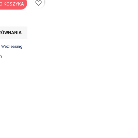
favorite_border
O KOSZYKA
RÓWNANIA
? Weź leasing
h