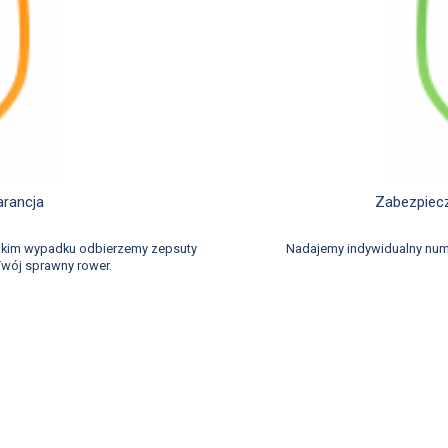
d
arancja
Zabezpiecz
takim wypadku odbierzemy zepsuty
Nadajemy indywidualny num
wój sprawny rower.