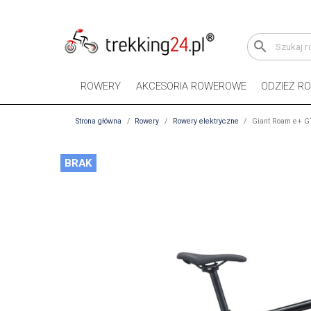
search
ROWERY
AKCESORIA ROWEROWE
ODZIEŻ R
Strona główna
Rowery
Rowery elektryczne
Giant Roam e+ G
BRAK