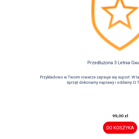

Szybki podglą
Przedłużona 3 Letnia Gw
Przykładowo w Twoim rowerze zepsuje się suport. W 
sprzęt dokonamy naprawy i oddamy Ci T
99,00 zł
DO KOSZYKA