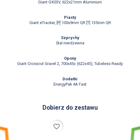
Giant GX03V, 622x21mm Aluminium
Piasty
Giant eTracker, [P] 100x9mm QR [T] 135mm QR
Szprychy
Stal nierdzewna
Opony
Giant Crosscut Gravel 2, 700x45c (622x45), Tubeless Ready
Dodatki
EnergyPak 4A Fast
Dobierz do zestawu
favorite_border