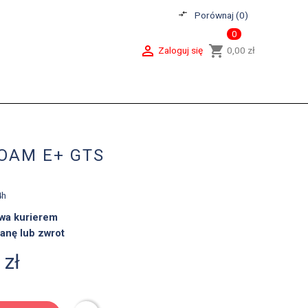
compare_arrows
Porównaj (
0
)
0

shopping_cart
Zaloguj się
0,00 zł
OAM E+ GTS
4h
wa kurierem
anę lub zwrot
 zł