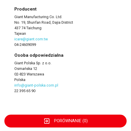
Producent
Giant Manufacturing Co. Ltd.
No. 19, Shunfan Road, Dajia District
437 74 Taichung
Tajwan
icare@giant.com.tw
04-24609099
Osoba odpowiedzialna
Giant Polska Sp. z o.o.
Osmańska 12
02-823 Warszawa
Polska
info@giant-polska.com.pl
22 395 65 90
exit_to_app
PORÓWNANIE (
0
)