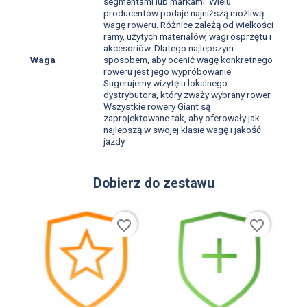
segmentami lub markami. Wielu
producentów podaje najniższą możliwą
wagę roweru. Różnice zależą od wielkości
ramy, użytych materiałów, wagi osprzętu i
akcesoriów. Dlatego najlepszym
Waga
sposobem, aby ocenić wagę konkretnego
roweru jest jego wypróbowanie.
Sugerujemy wizytę u lokalnego
dystrybutora, który zważy wybrany rower.
Wszystkie rowery Giant są
zaprojektowane tak, aby oferowały jak
najlepszą w swojej klasie wagę i jakość
jazdy.
Dobierz do zestawu
favorite_border
favorite_border