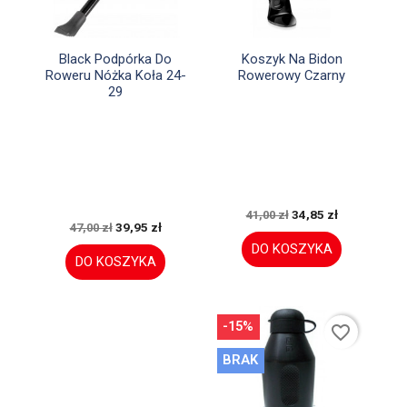


Szybki podgląd
Szybki podgląd
Black Podpórka Do
Koszyk Na Bidon
Roweru Nóżka Koła 24-
Rowerowy Czarny
29
34,85 zł
41,00 zł
39,95 zł
47,00 zł
DO KOSZYKA
DO KOSZYKA
-15%
favorite_border
BRAK