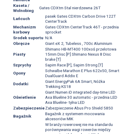
Kaseta /
Gates CDXtm Stal nierdzewna 26T
Wolnobieg
pasek Gates CDXtm Carbon Drive 122T
Łańcuch
CenterTrack
Mechanizm
Gates CDXtm CenterTrack 46T - przednia
korbowy
sprocket
Srodek suportu
N/A
Obręcze
Giant eX 2, Tubeless , 700c Aluminium
Shimano HB-MT400 100xoś przelotowa
Piasty
15mm Disc [P] Shimano Nexus 8 Disc
brake [T]
Szprychy
Sapim Race [P], Sapim Strong [T]
Schwalbe Marathon E Plus 622x50, Smart
Opony
DualGuard Addix E
Giant EnergyPak 6A Smart, Nóżka
Dodatki
Trekking KS18
Giant Numen iD integrated day-time LED
Oświetlenie
Axa Blueline 30 automatic - przednia LED
Axa Blueline- tylna LED
Zabezpieczenie
Zabezpieczenie Abus Pro Shield 5850
Bagażnik z systemem mocowania
Bagażnik
akcesoriów MIK
W branży rowerowej nie ma standardu
porównywania wagi rowerów między