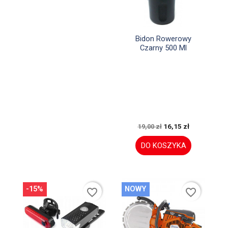

Szybki podgląd
Bidon Rowerowy
Czarny 500 Ml
16,15 zł
19,00 zł
DO KOSZYKA
-15%
NOWY
favorite_border
favorite_border