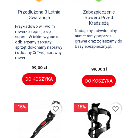


Szybki podgląd
Szybki podgląd
Przedłużona 3 Letnia
Zabezpieczenie
Gwarancja
Roweru Przed
Kradzieżą
Przykładowo w Twoim
Nadajemy indywidualny
rowerze zepsuje się
numer ramy poprzez
suport. W takim wypadku
grawer oraz zgłaszamy do
odbierzemy zepsuty
bazy ebezpieczny.pl.
sprzęt dokonamy naprawy
i oddamy Ci Twój sprawny
rower.
99,00 zł
99,00 zł
DO KOSZYKA
DO KOSZYKA
-15%
-15%
favorite_border
favorite_border