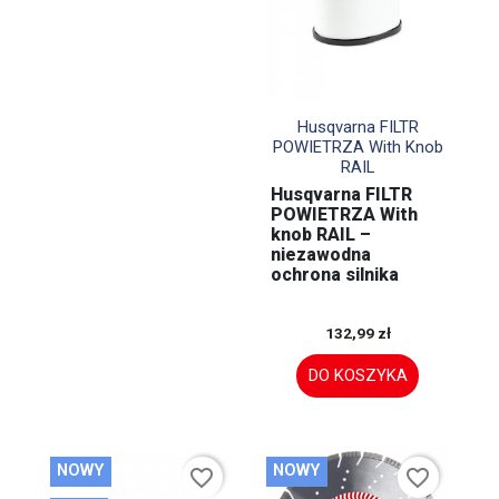

Szybki podgląd
Husqvarna FILTR
POWIETRZA With Knob
RAIL
Husqvarna FILTR
POWIETRZA With
knob RAIL –
niezawodna
ochrona silnika
132,99 zł
DO KOSZYKA
NOWY
NOWY
favorite_border
favorite_border