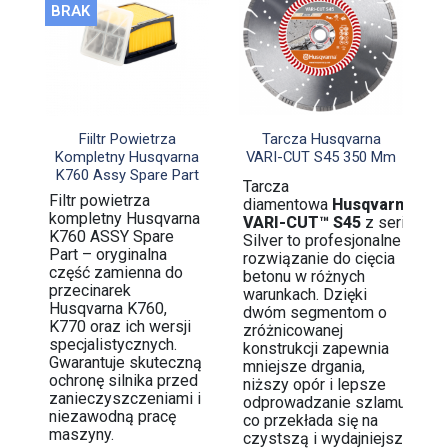
BRAK


Szybki podgląd
Szybki podgląd
Fiiltr Powietrza
Tarcza Husqvarna
Kompletny Husqvarna
VARI-CUT S45 350 Mm
K760 Assy Spare Part
Tarcza
Filtr powietrza
diamentowa
Husqvarna
kompletny Husqvarna
VARI-CUT™ S45
z serii
K760 ASSY Spare
Silver to profesjonalne
Part – oryginalna
rozwiązanie do cięcia
część zamienna do
betonu w różnych
przecinarek
warunkach. Dzięki
Husqvarna K760,
dwóm segmentom o
K770 oraz ich wersji
zróżnicowanej
specjalistycznych.
konstrukcji zapewnia
Gwarantuje skuteczną
mniejsze drgania,
ochronę silnika przed
niższy opór i lepsze
zanieczyszczeniami i
odprowadzanie szlamu,
niezawodną pracę
co przekłada się na
maszyny.
czystszą i wydajniejszą