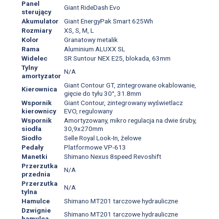
Panel
Giant RideDash Evo
sterujący
Akumulator
Giant EnergyPak Smart 625Wh
Rozmiary
XS, S, M, L
Kolor
Granatowy metalik
Rama
Aluminium ALUXX SL
Widelec
SR Suntour NEX E25, blokada, 63mm
Tylny
N/A
amortyzator
Giant Contour GT, zintegrowane okablowanie,
Kierownica
gięcie do tyłu 30°, 31.8mm
Wspornik
Giant Contour, zintegrowany wyświetlacz
kierownicy
EVO, regulowany
Wspornik
Amortyzowany, mikro regulacja na dwie śruby,
siodła
30,9x270mm
Siodło
Selle Royal Look-In, żelowe
Pedały
Platformowe VP-613
Manetki
Shimano Nexus 8speed Revoshift
Przerzutka
N/A
przednia
Przerzutka
N/A
tylna
Hamulce
Shimano MT201 tarczowe hydrauliczne
Dzwignie
Shimano MT201 tarczowe hydrauliczne
hamulca