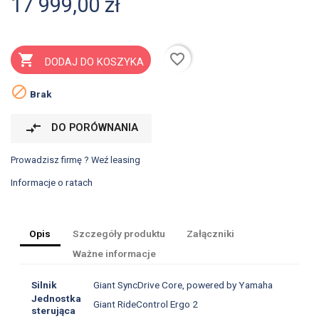
17 999,00 zł
favorite_border

DODAJ DO KOSZYKA

Brak
compare_arrows
DO PORÓWNANIA
Prowadzisz firmę ? Weź leasing
Informacje o ratach
Opis
Szczegóły produktu
Załączniki
Ważne informacje
Silnik
Giant SyncDrive Core, powered by Yamaha
Jednostka
Giant RideControl Ergo 2
sterująca