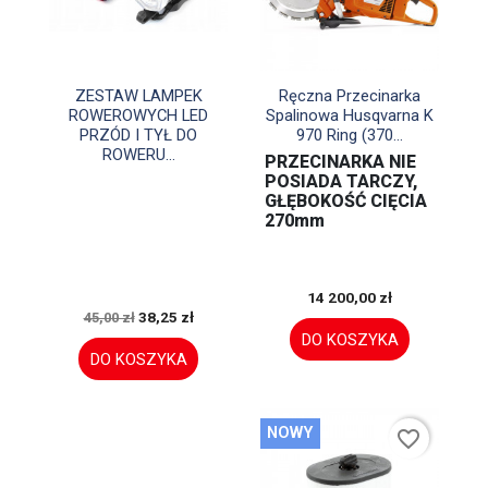


Szybki podgląd
Szybki podgląd
ZESTAW LAMPEK
Ręczna Przecinarka
ROWEROWYCH LED
Spalinowa Husqvarna K
PRZÓD I TYŁ DO
970 Ring (370...
ROWERU...
PRZECINARKA NIE
POSIADA TARCZY,
GŁĘBOKOŚĆ CIĘCIA
270mm
14 200,00 zł
38,25 zł
45,00 zł
DO KOSZYKA
DO KOSZYKA
NOWY
favorite_border