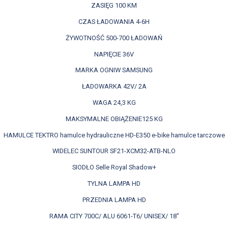
ZASIĘG 100 KM
CZAS ŁADOWANIA 4-6H
ŻYWOTNOŚĆ 500-700 ŁADOWAŃ
NAPIĘCIE 36V
MARKA OGNIW SAMSUNG
ŁADOWARKA 42V/ 2A
WAGA 24,3 KG
MAKSYMALNE OBIĄŻENIE125 KG
HAMULCE TEKTRO hamulce hydrauliczne HD-E350 e-bike hamulce tarczowe
WIDELEC SUNTOUR SF21-XCM32-ATB-NLO
SIODŁO Selle Royal Shadow+
TYLNA LAMPA HD
PRZEDNIA LAMPA HD
RAMA CITY 700C/ ALU 6061-T6/ UNISEX/ 18"