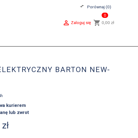
compare_arrows
Porównaj (
0
)
0

shopping_cart
Zaloguj się
0,00 zł
ELEKTRYCZNY BARTON NEW-
4h
wa kurierem
anę lub zwrot
 zł