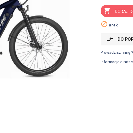

DODAJ D

Brak
compare_arrows
DO PO
Prowadzisz firmę 
Informacje o ratac