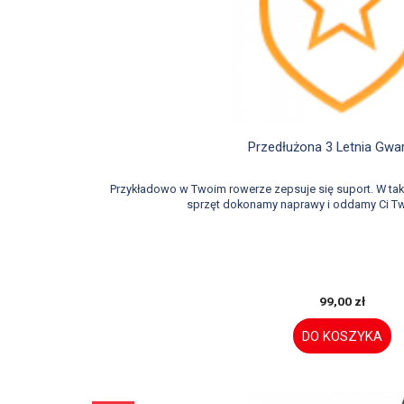

Szybki podgląd
Przedłużona 3 Letnia Gwa
Przykładowo w Twoim rowerze zepsuje się suport. W t
sprzęt dokonamy naprawy i oddamy Ci Tw
99,00 zł
DO KOSZYKA