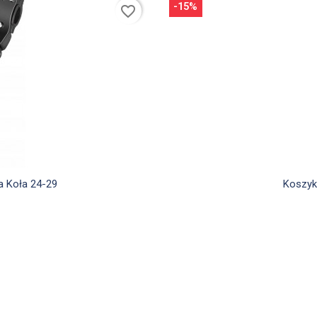
-15%
favorite_border
a Koła 24-29
Koszyk