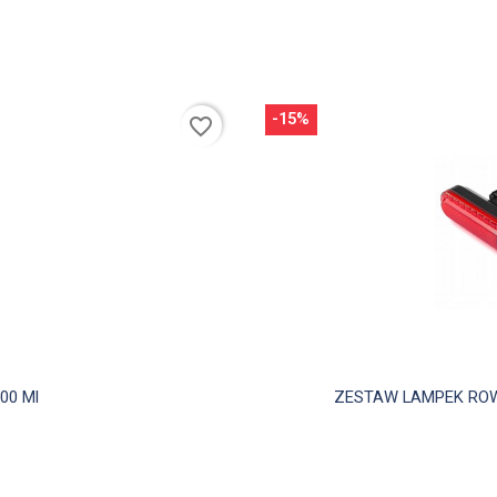
-15%
favorite_border
00 Ml
ZESTAW LAMPEK ROWE