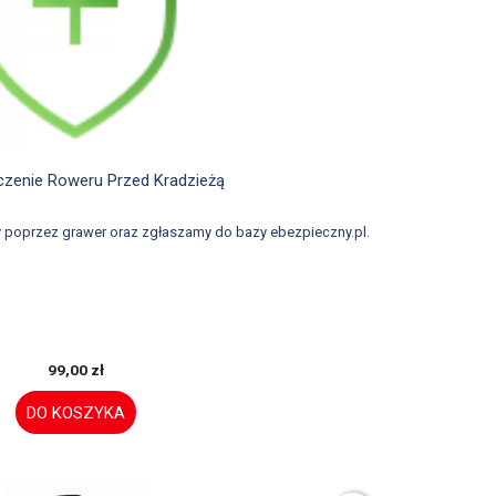

Szybki podgląd
zenie Roweru Przed Kradzieżą
 poprzez grawer oraz zgłaszamy do bazy ebezpieczny.pl.
99,00 zł
DO KOSZYKA