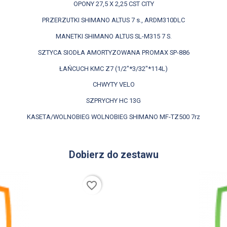
OPONY 27,5 X 2,25 CST CITY
PRZERZUTKI SHIMANO ALTUS 7 s., ARDM310DLC
MANETKI SHIMANO ALTUS SL-M315 7 S.
SZTYCA SIODŁA AMORTYZOWANA PROMAX SP-886
ŁAŃCUCH KMC Z7 (1/2"*3/32"*114L)
CHWYTY VELO
SZPRYCHY HC 13G
KASETA/WOLNOBIEG WOLNOBIEG SHIMANO MF-TZ500 7rz
Dobierz do zestawu
favorite_border