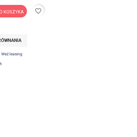
favorite_border
O KOSZYKA
RÓWNANIA
? Weź leasing
h