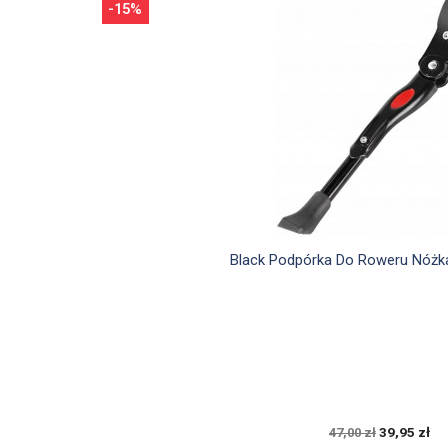
-15%

Szybki podgląd
Black Podpórka Do Roweru Nóżk
39,95 zł
47,00 zł