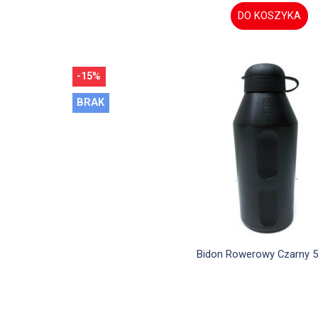
DO KOSZYKA
-15%
BRAK

Szybki podgląd
Bidon Rowerowy Czarny 5