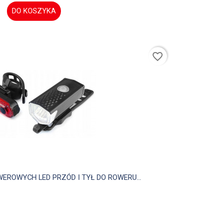
DO KOSZYKA
favorite_border

Szybki podgląd
ROWYCH LED PRZÓD I TYŁ DO ROWERU...