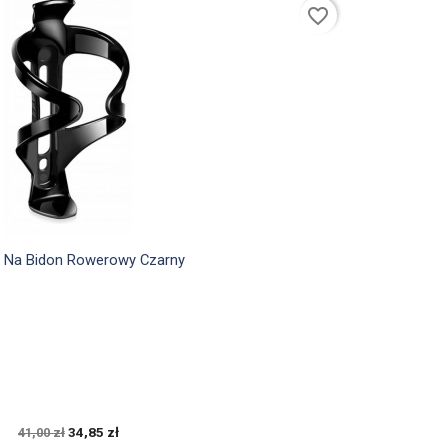
favorite_border

Szybki podgląd
 Na Bidon Rowerowy Czarny
34,85 zł
41,00 zł