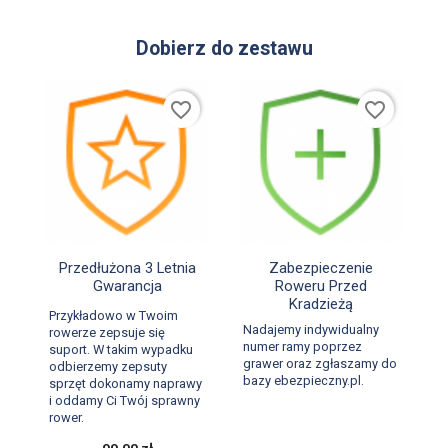
Dobierz do zestawu
favorite_border
favorite_border


Szybki podgląd
Szybki podgląd
Przedłużona 3 Letnia
Zabezpieczenie
Gwarancja
Roweru Przed
Kradzieżą
Przykładowo w Twoim
Nadajemy indywidualny
rowerze zepsuje się
numer ramy poprzez
suport. W takim wypadku
grawer oraz zgłaszamy do
odbierzemy zepsuty
bazy ebezpieczny.pl.
sprzęt dokonamy naprawy
i oddamy Ci Twój sprawny
rower.