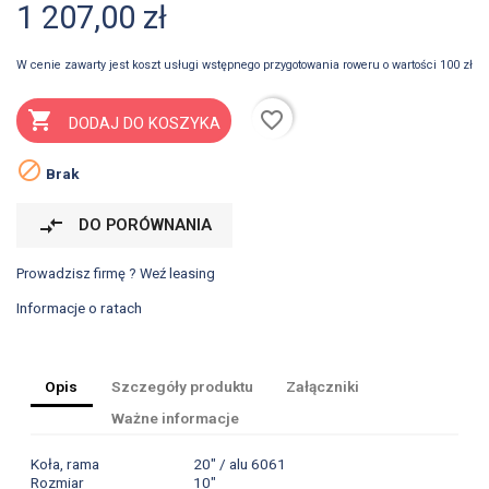
1 207,00 zł
W cenie zawarty jest koszt usługi wstępnego przygotowania roweru o wartości 100 zł
favorite_border

DODAJ DO KOSZYKA

Brak
compare_arrows
DO PORÓWNANIA
Prowadzisz firmę ? Weź leasing
Informacje o ratach
Opis
Szczegóły produktu
Załączniki
Ważne informacje
Koła, rama
20" / alu 6061
Rozmiar
10"