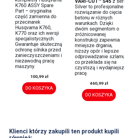
VARI-CUT™ S45
z serii
K760 ASSY Spare
Silver to profesjonalne
Part – oryginalna
rozwiązanie do cięcia
część zamienna do
betonu w różnych
przecinarek
warunkach. Dzięki
Husqvarna K760,
dwóm segmentom o
K770 oraz ich wersji
zróżnicowanej
specjalistycznych.
konstrukcji zapewnia
Gwarantuje skuteczną
mniejsze drgania,
ochronę silnika przed
niższy opór i lepsze
zanieczyszczeniami i
odprowadzanie szlamu,
niezawodną pracę
co przekłada się na
maszyny.
czystszą i wydajniejszą
pracę.
100,99 zł
460,99 zł
DO KOSZYKA
DO KOSZYKA
Klienci którzy zakupili ten produkt kupili
również: