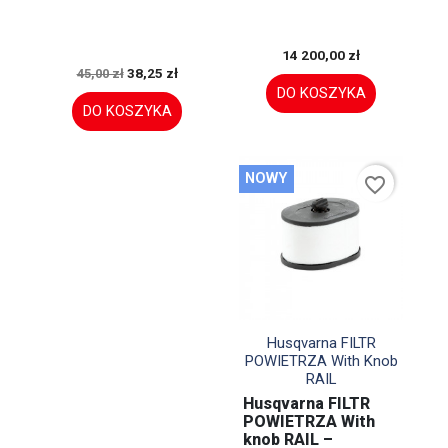
14 200,00 zł
38,25 zł
45,00 zł
DO KOSZYKA
DO KOSZYKA
NOWY
favorite_border

Szybki podgląd
Husqvarna FILTR
POWIETRZA With Knob
RAIL
Husqvarna FILTR
POWIETRZA With
knob RAIL –