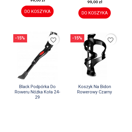
99,00 zł
99,00 zł
DO KOSZYKA
DO KOSZYKA
-15%
-15%
favorite_border
favorite_border


Szybki podgląd
Szybki podgląd
Black Podpórka Do
Koszyk Na Bidon
Roweru Nóżka Koła 24-
Rowerowy Czarny
29