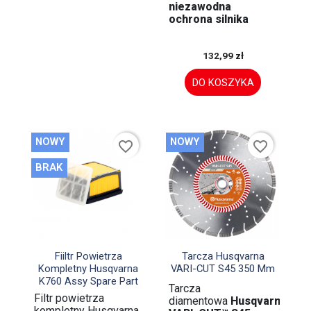
niezawodna
ochrona silnika
132,99 zł
DO KOSZYKA
NOWY
NOWY
favorite_border
favorite_border
BRAK


Szybki podgląd
Szybki podgląd
Fiiltr Powietrza
Tarcza Husqvarna
Kompletny Husqvarna
VARI-CUT S45 350 Mm
K760 Assy Spare Part
Tarcza
Filtr powietrza
diamentowa
Husqvarna
kompletny Husqvarna