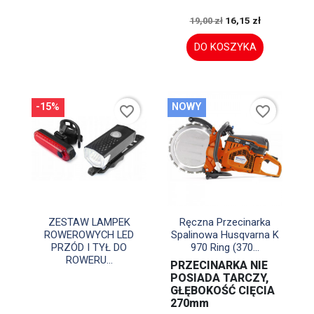
16,15 zł
19,00 zł
DO KOSZYKA
-15%
NOWY
favorite_border
favorite_border


Szybki podgląd
Szybki podgląd
ZESTAW LAMPEK
Ręczna Przecinarka
ROWEROWYCH LED
Spalinowa Husqvarna K
PRZÓD I TYŁ DO
970 Ring (370...
ROWERU...
PRZECINARKA NIE
POSIADA TARCZY,
GŁĘBOKOŚĆ CIĘCIA
270mm