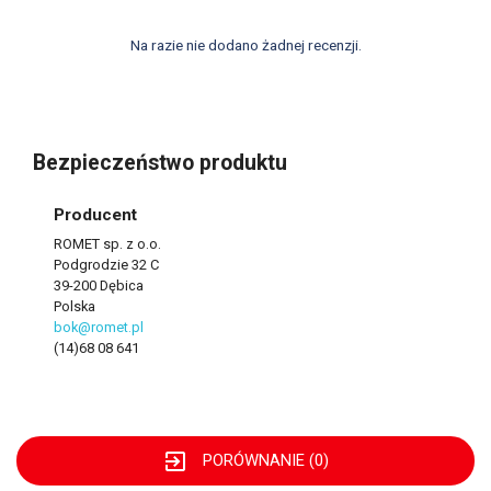
Na razie nie dodano żadnej recenzji.
Bezpieczeństwo produktu
Producent
ROMET sp. z o.o.
Podgrodzie 32 C
39-200 Dębica
Polska
bok@romet.pl
(14)68 08 641
exit_to_app
PORÓWNANIE (
0
)