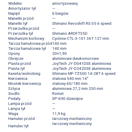
Widelec
amortyzowany
Amortyzator tył
—
Napęd
6 biegów
Manetki przód
—
Manetki tył
Shimano Revoshift RS-35 6 speed
Przerzutka przód
—
Przerzutka tył
Shimano ARDFT35D
Mechanizm korbowy
Cyclone CTL-3-101 36T 127 mm
Tarcza hamulcowa przód
140 mm
Tarcza hamulcowa tył
140 mm
Opony
20×1,90
Obręcze
aluminiowe dwukomorowe
Piasta przód
JoyTech JY-D041DSE aluminiowa
Piasta tył
JoyTech JY-D242DSE aluminiowa
Kaseta/wolnobieg
Shimano MF-TZ500 14-28T 6 speed
Kierownica
stalowa 540 mm 14"
Mostek kierownicy
stalowy 60/180 mm
Sztyca
aluminiowa 27,2 mm 250 mm
Siodło
Romet
Pedały
SP-690 dziecięce
Lampa przód
—
Lampa tył
—
Waga
11,9 kg
Hamulec przód
tarczowy mechaniczny
tarczowy mechaniczny
Hamulec tył