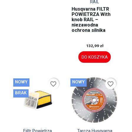
RAIL
Husqvarna FILTR
POWIETRZA With
knob RAIL –
niezawodna
ochrona silnika
132,99 zł
DO KOSZYKA
NOWY
NOWY
favorite_border
favorite_border
BRAK


Szybki podgląd
Szybki podgląd
Fiiltr Powietrza
Tarcza Husqvarna