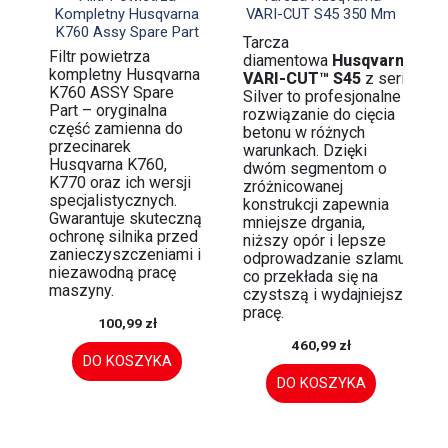
Kompletny Husqvarna
VARI-CUT S45 350 Mm
K760 Assy Spare Part
Tarcza
Filtr powietrza
diamentowa
Husqvarna
kompletny Husqvarna
VARI-CUT™ S45
z serii
K760 ASSY Spare
Silver to profesjonalne
Part – oryginalna
rozwiązanie do cięcia
część zamienna do
betonu w różnych
przecinarek
warunkach. Dzięki
Husqvarna K760,
dwóm segmentom o
K770 oraz ich wersji
zróżnicowanej
specjalistycznych.
konstrukcji zapewnia
Gwarantuje skuteczną
mniejsze drgania,
ochronę silnika przed
niższy opór i lepsze
zanieczyszczeniami i
odprowadzanie szlamu,
niezawodną pracę
co przekłada się na
maszyny.
czystszą i wydajniejszą
pracę.
100,99 zł
460,99 zł
DO KOSZYKA
DO KOSZYKA