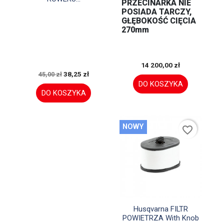
PRZECINARKA NIE
POSIADA TARCZY,
GŁĘBOKOŚĆ CIĘCIA
270mm
14 200,00 zł
38,25 zł
45,00 zł
DO KOSZYKA
DO KOSZYKA
NOWY
favorite_border

Szybki podgląd
Husqvarna FILTR
POWIETRZA With Knob