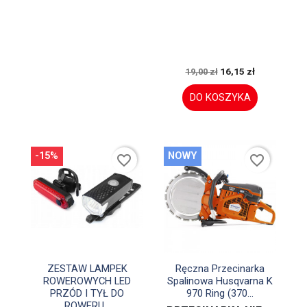
16,15 zł
19,00 zł
DO KOSZYKA
-15%
NOWY
favorite_border
favorite_border


Szybki podgląd
Szybki podgląd
ZESTAW LAMPEK
Ręczna Przecinarka
ROWEROWYCH LED
Spalinowa Husqvarna K
PRZÓD I TYŁ DO
970 Ring (370...
ROWERU...