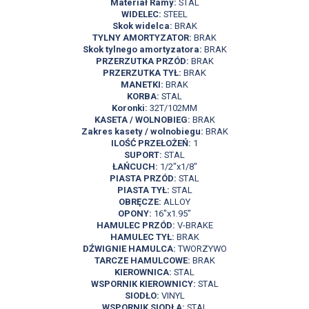
Materiał Ramy:
STAL
WIDELEC:
STEEL
Skok widelca:
BRAK
TYLNY AMORTYZATOR:
BRAK
Skok tylnego amortyzatora:
BRAK
PRZERZUTKA PRZÓD:
BRAK
PRZERZUTKA TYŁ:
BRAK
MANETKI:
BRAK
KORBA:
STAL
Koronki:
32T/102MM
KASETA / WOLNOBIEG:
BRAK
Zakres kasety / wolnobiegu:
BRAK
ILOŚĆ PRZEŁOŻEŃ:
1
SUPORT:
STAL
ŁAŃCUCH:
1/2"x1/8"
PIASTA PRZÓD:
STAL
PIASTA TYŁ:
STAL
OBRĘCZE:
ALLOY
OPONY:
16"x1.95"
HAMULEC PRZÓD:
V-BRAKE
HAMULEC TYŁ:
BRAK
DŹWIGNIE HAMULCA:
TWORZYWO
TARCZE HAMULCOWE:
BRAK
KIEROWNICA:
STAL
WSPORNIK KIEROWNICY:
STAL
SIODŁO:
VINYL
WSPORNIK SIODŁA:
STAL