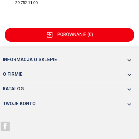
29 752 11 00
exit_to_app
PORÓWNANIE (
0
)
keyboard_arrow_down
INFORMACJA O SKLEPIE

O FIRMIE

KATALOG

TWOJE KONTO
Facebook