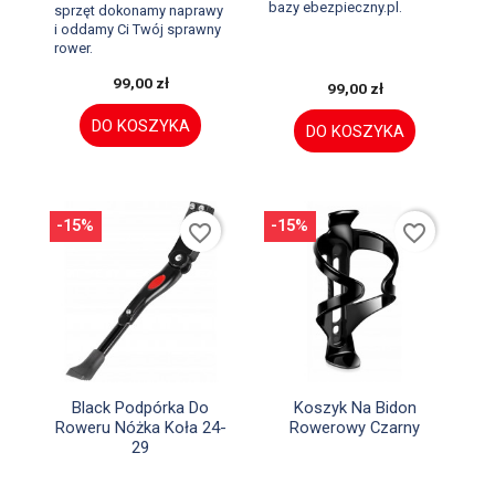
bazy ebezpieczny.pl.
sprzęt dokonamy naprawy
i oddamy Ci Twój sprawny
rower.
99,00 zł
99,00 zł
DO KOSZYKA
DO KOSZYKA
-15%
-15%
favorite_border
favorite_border


Szybki podgląd
Szybki podgląd
Black Podpórka Do
Koszyk Na Bidon
Roweru Nóżka Koła 24-
Rowerowy Czarny
29