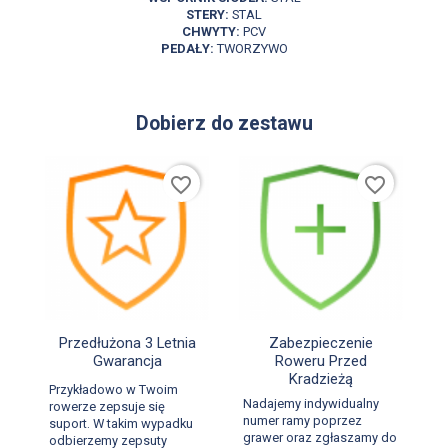
STERY:
STAL
CHWYTY:
PCV
PEDAŁY:
TWORZYWO
Dobierz do zestawu
favorite_border
favorite_border


Szybki podgląd
Szybki podgląd
Przedłużona 3 Letnia
Zabezpieczenie
Gwarancja
Roweru Przed
Kradzieżą
Przykładowo w Twoim
Nadajemy indywidualny
rowerze zepsuje się
numer ramy poprzez
suport. W takim wypadku
grawer oraz zgłaszamy do
odbierzemy zepsuty