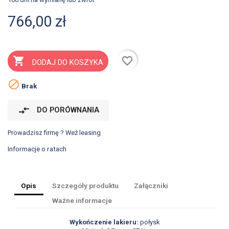
766,00 zł
favorite_border

DODAJ DO KOSZYKA

Brak
compare_arrows
DO PORÓWNANIA
Prowadzisz firmę ? Weź leasing
Informacje o ratach
Opis
Szczegóły produktu
Załączniki
Ważne informacje
Wykończenie lakieru:
połysk