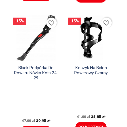
-15%
-15%
favorite_border
favorite_border


Szybki podgląd
Szybki podgląd
Black Podpórka Do
Koszyk Na Bidon
Roweru Nóżka Koła 24-
Rowerowy Czarny
29
34,85 zł
41,00 zł
39,95 zł
47,00 zł