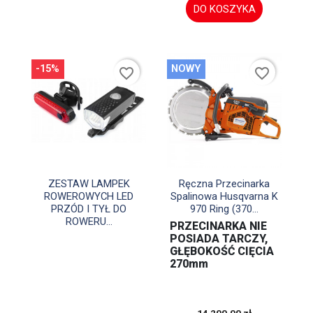
DO KOSZYKA
-15%
NOWY
favorite_border
favorite_border


Szybki podgląd
Szybki podgląd
ZESTAW LAMPEK
Ręczna Przecinarka
ROWEROWYCH LED
Spalinowa Husqvarna K
PRZÓD I TYŁ DO
970 Ring (370...
ROWERU...
PRZECINARKA NIE
POSIADA TARCZY,
GŁĘBOKOŚĆ CIĘCIA
270mm