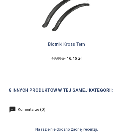

Szybki podgląd
Błotniki Kross Tern
16,15 zł
17,00 zł
8 INNYCH PRODUKTÓW W TEJ SAMEJ KATEGORII:
Komentarze (0)
Na razie nie dodano żadnej recenzji.