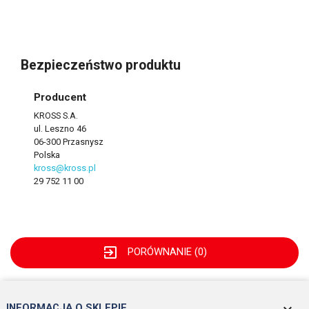
Bezpieczeństwo produktu
Producent
KROSS S.A.
ul. Leszno 46
06-300 Przasnysz
Polska
kross@kross.pl
29 752 11 00
exit_to_app
PORÓWNANIE (
0
)
keyboard_arrow_down
INFORMACJA O SKLEPIE