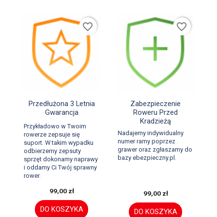
favorite_border
favorite_border


Szybki podgląd
Szybki podgląd
Przedłużona 3 Letnia
Zabezpieczenie
Gwarancja
Roweru Przed
Kradzieżą
Przykładowo w Twoim
Nadajemy indywidualny
rowerze zepsuje się
numer ramy poprzez
suport. W takim wypadku
grawer oraz zgłaszamy do
odbierzemy zepsuty
bazy ebezpieczny.pl.
sprzęt dokonamy naprawy
i oddamy Ci Twój sprawny
rower.
99,00 zł
99,00 zł
DO KOSZYKA
DO KOSZYKA