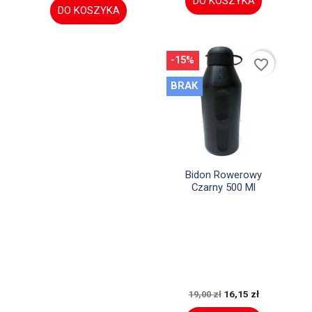
DO KOSZYKA
DO KOSZYKA
-15%
favorite_border
BRAK

Szybki podgląd
Bidon Rowerowy
Czarny 500 Ml
16,15 zł
19,00 zł