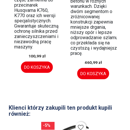
betonu w różnych
przecinarek
warunkach. Dzięki
Husqvarna K760,
dwóm segmentom o
K770 oraz ich wersji
zróżnicowanej
specjalistycznych.
konstrukcji zapewnia
Gwarantuje skuteczną
mniejsze drgania,
ochronę silnika przed
niższy opór i lepsze
zanieczyszczeniami i
odprowadzanie szlamu,
niezawodną pracę
co przekłada się na
maszyny.
czystszą i wydajniejszą
pracę.
100,99 zł
460,99 zł
DO KOSZYKA
DO KOSZYKA
Klienci którzy zakupili ten produkt kupili
również:
-5%
favorite_border