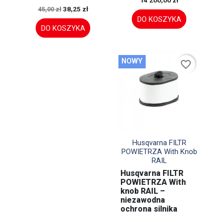
14 200,00 zł
38,25 zł
45,00 zł
DO KOSZYKA
DO KOSZYKA
NOWY
favorite_border

Szybki podgląd
Husqvarna FILTR
POWIETRZA With Knob
RAIL
Husqvarna FILTR
POWIETRZA With
knob RAIL –
niezawodna
ochrona silnika