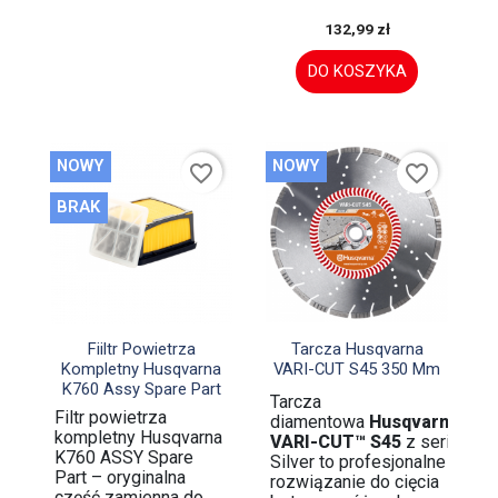
132,99 zł
DO KOSZYKA
NOWY
NOWY
favorite_border
favorite_border
BRAK


Szybki podgląd
Szybki podgląd
Fiiltr Powietrza
Tarcza Husqvarna
Kompletny Husqvarna
VARI-CUT S45 350 Mm
K760 Assy Spare Part
Tarcza
Filtr powietrza
diamentowa
Husqvarna
kompletny Husqvarna
VARI-CUT™ S45
z serii
K760 ASSY Spare
Silver to profesjonalne
Part – oryginalna
rozwiązanie do cięcia
część zamienna do