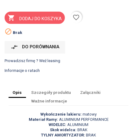
favorite_border

DODAJ DO KOSZYKA

Brak
compare_arrows
DO PORÓWNANIA
Prowadzisz firmę ? Weź leasing
Informacje o ratach
Opis
Szczegóły produktu
Załączniki
Ważne informacje
Wykończenie lakieru:
matowy
Materiał Ramy:
ALUMINIUM PERFORMANCE
WIDELEC:
ALUMINIUM
Skok widelca:
BRAK
TYLNY AMORTYZATOR:
BRAK