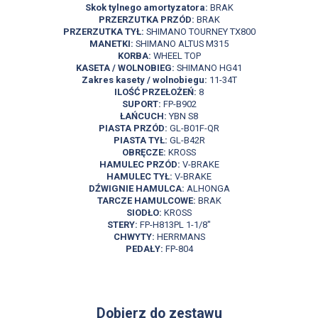
Skok tylnego amortyzatora:
BRAK
PRZERZUTKA PRZÓD:
BRAK
PRZERZUTKA TYŁ:
SHIMANO TOURNEY TX800
MANETKI:
SHIMANO ALTUS M315
KORBA:
WHEEL TOP
KASETA / WOLNOBIEG:
SHIMANO HG41
Zakres kasety / wolnobiegu:
11-34T
ILOŚĆ PRZEŁOŻEŃ:
8
SUPORT:
FP-B902
ŁAŃCUCH:
YBN S8
PIASTA PRZÓD:
GL-B01F-QR
PIASTA TYŁ:
GL-B42R
OBRĘCZE:
KROSS
HAMULEC PRZÓD:
V-BRAKE
HAMULEC TYŁ:
V-BRAKE
DŹWIGNIE HAMULCA:
ALHONGA
TARCZE HAMULCOWE:
BRAK
SIODŁO:
KROSS
STERY:
FP-H813PL 1-1/8"
CHWYTY:
HERRMANS
PEDAŁY:
FP-804
Dobierz do zestawu