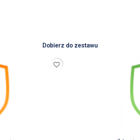
Dobierz do zestawu
favorite_border