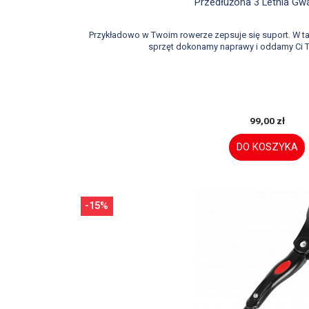

Szybki podglą
Przedłużona 3 Letnia Gw
Przykładowo w Twoim rowerze zepsuje się suport. W 
sprzęt dokonamy naprawy i oddamy Ci T
99,00 zł
DO KOSZYKA
-15%