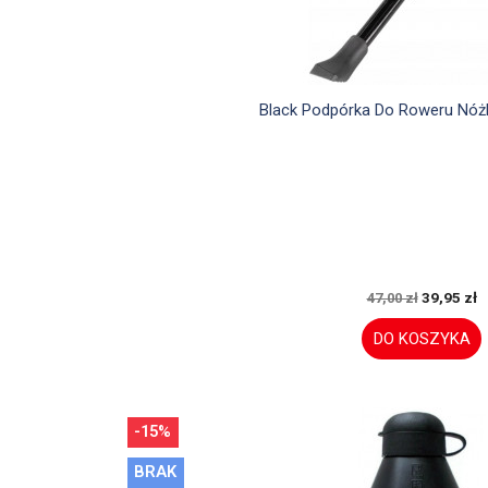

Szybki podglą
Black Podpórka Do Roweru Nóż
39,95 zł
47,00 zł
DO KOSZYKA
-15%
BRAK