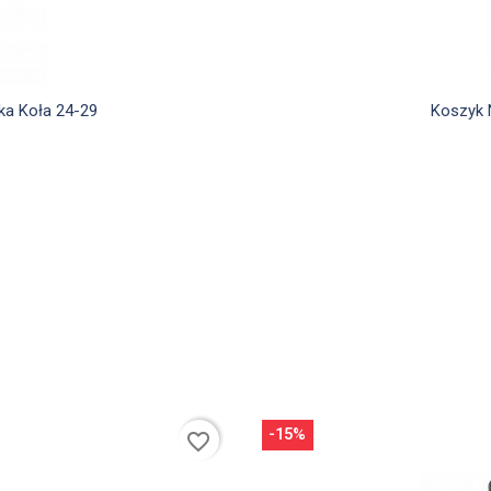
d
ka Koła 24-29
Koszyk 
-15%
favorite_border