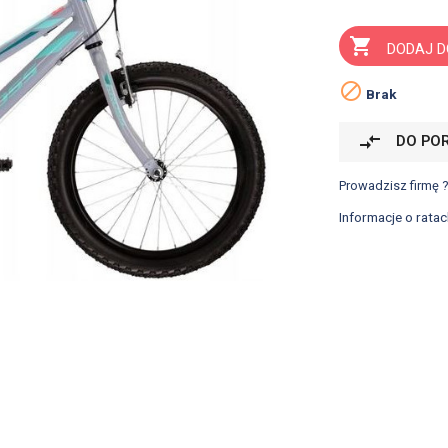

DODAJ D

Brak
compare_arrows
DO PO
Prowadzisz firmę 
Informacje o ratac