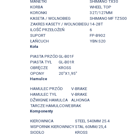
MANETKI
SHIMANO TX30
KORBA
WHEEL TOP
KORONKI
32T/127MM
KASETA / WOLNOBIEG
SHIMANO MF TZ500
ZAKRES KASETY / WOLNOBIEGU
14-28T
ILOŚĆ PRZEŁOŻEŃ
6
SUPORT
FP-B902
ŁAŃCUCH
YBN S20
Koła
PIASTA PRZÓD
GL-B01F
PIASTA TYŁ
GL-B01R
OBRĘCZE
KROSS
OPONY
20"X1,95"
Hamulce
HAMULEC PRZÓD
V-BRAKE
HAMULEC TYŁ
V-BRAKE
DŹWIGNIE HAMULCA
ALHONGA
TARCZE HAMULCOWE
BRAK
Komponenty
KIEROWNICA
STEEL 540MM 25.4
WSPORNIK KIEROWNICY
STAL 60MM/25,4
SIODŁO
KROSS