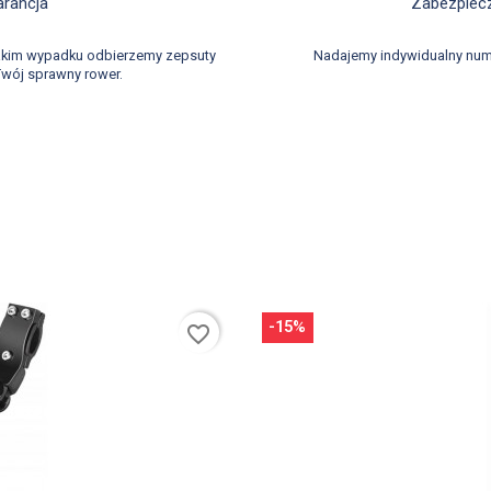
d
arancja
Zabezpiecz
takim wypadku odbierzemy zepsuty
Nadajemy indywidualny num
wój sprawny rower.
-15%
favorite_border