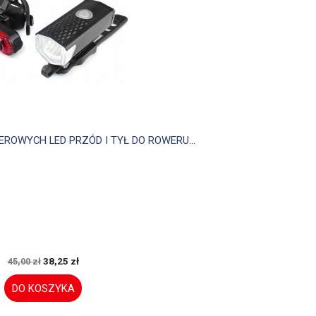

Szybki podgląd
OWYCH LED PRZÓD I TYŁ DO ROWERU...
38,25 zł
45,00 zł
DO KOSZYKA