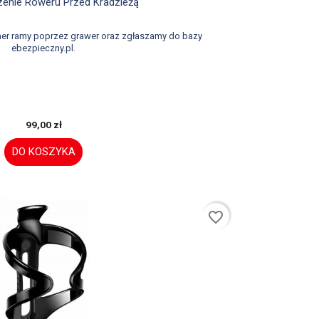

Szybki podgląd
enie Roweru Przed Kradzieżą
er ramy poprzez grawer oraz zgłaszamy do bazy
ebezpieczny.pl.
99,00 zł
DO KOSZYKA
favorite_border