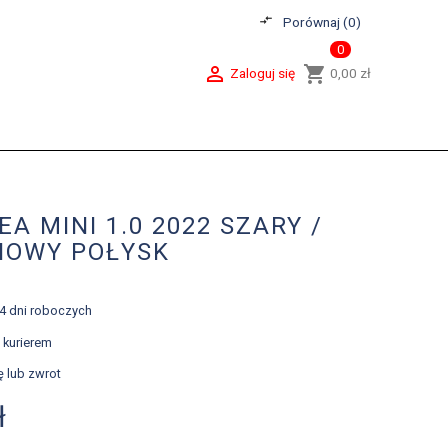
compare_arrows
Porównaj (
0
)
0

shopping_cart
Zaloguj się
0,00 zł
EA MINI 1.0 2022 SZARY /
NOWY POŁYSK
-4 dni roboczych
 kurierem
ę lub zwrot
ł