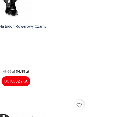

Szybki podgląd
Na Bidon Rowerowy Czarny
34,85 zł
41,00 zł
DO KOSZYKA
favorite_border