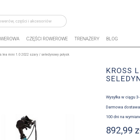
OWEROWA
CZĘŚCI ROWEROWE
TRENAŻERY
BLOG
s lea mini 1.0 2022 szary / seledynowy połysk
KROSS L
SELEDY
Wysyłka w ciągu 3
Darmowa dostawa
100 dni na wymian
892,99 z