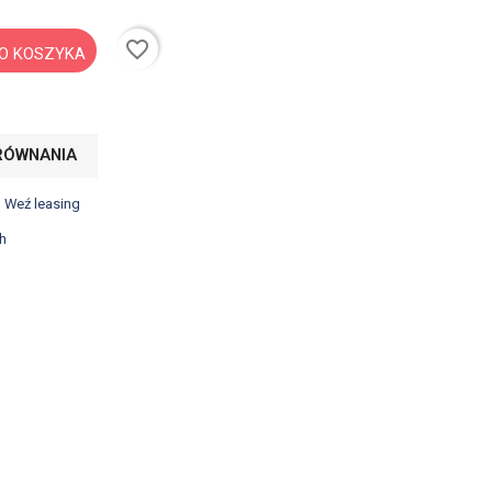
favorite_border
O KOSZYKA
RÓWNANIA
? Weź leasing
h