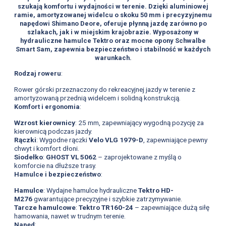
szukają komfortu i wydajności w terenie. Dzięki aluminiowej
ramie, amortyzowanej widelcu o skoku 50 mm i precyzyjnemu
napędowi Shimano Deore, oferuje płynną jazdę zarówno po
szlakach, jak i w miejskim krajobrazie. Wyposażony w
hydrauliczne hamulce Tektro oraz mocne opony Schwalbe
Smart Sam, zapewnia bezpieczeństwo i stabilność w każdych
warunkach.
Rodzaj roweru
:
Rower górski przeznaczony do rekreacyjnej jazdy w terenie z
amortyzowaną przednią widelcem i solidną konstrukcją.
Komfort i ergonomia
:
Wzrost kierownicy
: 25 mm, zapewniający wygodną pozycję za
kierownicą podczas jazdy.
Rączki
: Wygodne rączki
Velo VLG 1979-D
, zapewniające pewny
chwyt i komfort dłoni.
Siodełko
:
GHOST VL 5062
– zaprojektowane z myślą o
komforcie na dłuższe trasy.
Hamulce i bezpieczeństwo
:
Hamulce
: Wydajne hamulce hydrauliczne
Tektro HD-
M276
gwarantujące precyzyjne i szybkie zatrzymywanie.
Tarcze hamulcowe
:
Tektro TR160-24
– zapewniające dużą siłę
hamowania, nawet w trudnym terenie.
Napęd
: