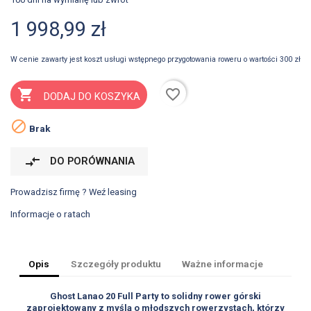
1 998,99 zł
W cenie zawarty jest koszt usługi wstępnego przygotowania roweru o wartości 300 zł
favorite_border

DODAJ DO KOSZYKA

Brak
compare_arrows
DO PORÓWNANIA
Prowadzisz firmę ? Weź leasing
Informacje o ratach
Opis
Szczegóły produktu
Ważne informacje
Ghost Lanao 20 Full Party to solidny rower górski
zaprojektowany z myślą o młodszych rowerzystach, którzy