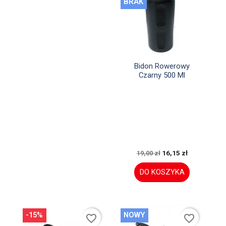
BRAK

Szybki podgląd
Bidon Rowerowy
Czarny 500 Ml
16,15 zł
19,00 zł
DO KOSZYKA
-15%
NOWY
favorite_border
favorite_border