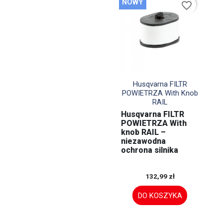
NOWY
favorite_border

Szybki podgląd
Husqvarna FILTR
POWIETRZA With Knob
RAIL
Husqvarna FILTR
POWIETRZA With
knob RAIL –
niezawodna
ochrona silnika
132,99 zł
DO KOSZYKA