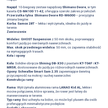
Napęd
: 10-biegowy zestaw napędowy
Shimano Deore
, w tym
kaseta
CS-M4100 11-42
, oferująca szeroki zakres przełożeń.
Przerzutka tylna
:
Shimano Deore RD-M6000
– precyzyjna
zmiana biegów.
Korba
:
Samox 28T
– lekka i wytrzymała, idealna do jazdy w
terenie.
Zawieszenie
:
Widelec
:
GHOST Suspension
z 50 mm skoku, poprawiający
komfort jazdy po nierównych nawierzchniach.
Max. skok przedniego widelca
: 50 mm, co zapewnia stabilność
na wymagających trasach.
Koła i opony
:
Koła
: Solidne obręcze
Shining DB-X30
z piastami
KT-T04F
i
KT-
MR5R
, dostosowane do jazdy po różnorodnych nawierzchniach.
Opony
:
Schwalbe Smart Sam 2.35
zapewniające świetną
przyczepność na mokrej i suchej nawierzchni.
Konstrukcja ramy
:
Rama
: Wytrzymała aluminiowa rama
LANAO Kid AL
, lekkie i
mocne połączenie, które sprawia, że rower jest łatwy do
manewrowania w terenie.
Typ ramy
: Bez uchwytu na bidon, co może być plusem dla osób
preferujących minimalistyczne podejście.
Dodatki i akcesoria
: