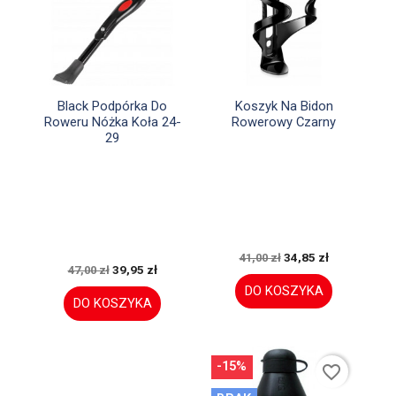


Szybki podgląd
Szybki podgląd
Black Podpórka Do
Koszyk Na Bidon
Roweru Nóżka Koła 24-
Rowerowy Czarny
29
34,85 zł
41,00 zł
39,95 zł
47,00 zł
DO KOSZYKA
DO KOSZYKA
-15%
favorite_border