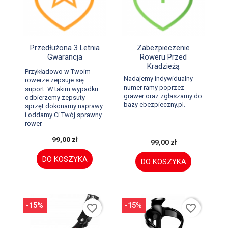


Szybki podgląd
Szybki podgląd
Przedłużona 3 Letnia
Zabezpieczenie
Gwarancja
Roweru Przed
Kradzieżą
Przykładowo w Twoim
Nadajemy indywidualny
rowerze zepsuje się
numer ramy poprzez
suport. W takim wypadku
grawer oraz zgłaszamy do
odbierzemy zepsuty
bazy ebezpieczny.pl.
sprzęt dokonamy naprawy
i oddamy Ci Twój sprawny
rower.
99,00 zł
99,00 zł
DO KOSZYKA
DO KOSZYKA
-15%
-15%
favorite_border
favorite_border