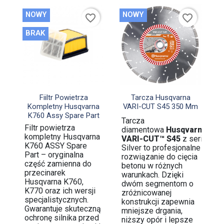
NOWY
NOWY
favorite_border
favorite_border
BRAK


Szybki podgląd
Szybki podgląd
Fiiltr Powietrza
Tarcza Husqvarna
Kompletny Husqvarna
VARI-CUT S45 350 Mm
K760 Assy Spare Part
Tarcza
Filtr powietrza
diamentowa
Husqvarna
kompletny Husqvarna
VARI-CUT™ S45
z serii
K760 ASSY Spare
Silver to profesjonalne
Part – oryginalna
rozwiązanie do cięcia
część zamienna do
betonu w różnych
przecinarek
warunkach. Dzięki
Husqvarna K760,
dwóm segmentom o
K770 oraz ich wersji
zróżnicowanej
specjalistycznych.
konstrukcji zapewnia
Gwarantuje skuteczną
mniejsze drgania,
ochronę silnika przed
niższy opór i lepsze