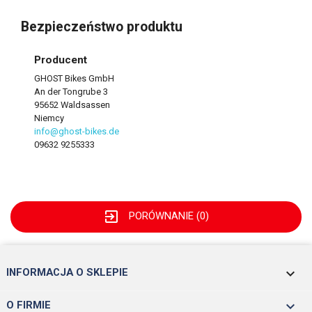
Bezpieczeństwo produktu
Producent
GHOST Bikes GmbH
An der Tongrube 3
95652 Waldsassen
Niemcy
info@ghost-bikes.de
09632 9255333
exit_to_app
PORÓWNANIE (
0
)
keyboard_arrow_down
INFORMACJA O SKLEPIE

O FIRMIE