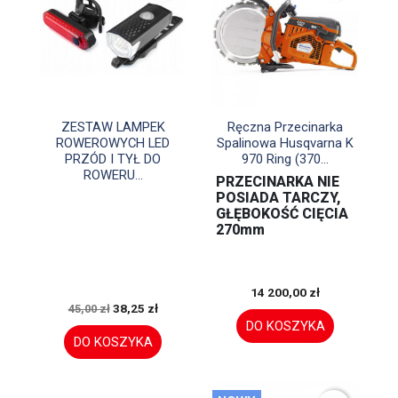


Szybki podgląd
Szybki podgląd
ZESTAW LAMPEK
Ręczna Przecinarka
ROWEROWYCH LED
Spalinowa Husqvarna K
PRZÓD I TYŁ DO
970 Ring (370...
ROWERU...
PRZECINARKA NIE
POSIADA TARCZY,
GŁĘBOKOŚĆ CIĘCIA
270mm
14 200,00 zł
38,25 zł
45,00 zł
DO KOSZYKA
DO KOSZYKA