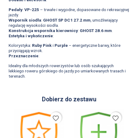
Pedały
:
VP-225
– trwałe i wygodne, dopasowane do rekreacyjnej
jazdy.
Wspornik siodła
:
GHOST SP DC1 27.2 mm
, umożliwiający
regulację wysokości siodła.
Konstrukcja wspornika kierownicy
:
GHOST 28.6 mm
.
Estetyka i wykończenie
:
Kolorystyka:
Ruby Pink
i
Purple
– energetyczne barwy, które
przyciągają wzrok.
Przeznaczenie
:
Idealny dla młodszych rowerzystów lub osób szukających
lekkiego roweru górskiego do jazdy po umiarkowanych trasach i
terenach.
Dobierz do zestawu
favorite_border
favorite_border