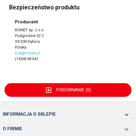
Bezpieczeństwo produktu
Producent
ROMET sp. z o.o.
Podgrodzie 32 C
39-200 Dębica
Polska
bok@romet.pl
(14)68 08 641
exit_to_app
PORÓWNANIE (
0
)
keyboard_arrow_down
INFORMACJA O SKLEPIE

O FIRMIE