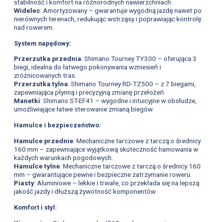
stabilność i komfort na różnorodnych nawierzchniach.
Widelec
: Amortyzowany – gwarantuje wygodną jazdę nawet po
nierównych terenach, redukując wstrząsy i poprawiając kontrolę
nad rowerem.
System napędowy:
Przerzutka przednia
: Shimano Tourney TY300 – oferująca 3
biegi, idealna do łatwego pokonywania wzniesień i
zróżnicowanych tras.
Przerzutka tylna
: Shimano Tourney RD-TZ500 – z 7 biegami,
zapewniająca płynną i precyzyjną zmianę przełożeń.
Manetki
: Shimano ST-EF41 – wygodne i intuicyjne w obsłudze,
umożliwiające łatwe sterowanie zmianą biegów.
Hamulce i bezpieczeństwo:
Hamulce przednie
: Mechaniczne tarczowe z tarczą o średnicy
160 mm – zapewniające wyjątkową skuteczność hamowania w
każdych warunkach pogodowych.
Hamulce tylne
: Mechaniczne tarczowe z tarczą o średnicy 160
mm – gwarantujące pewne i bezpieczne zatrzymanie roweru.
Piasty
: Aluminiowe – lekkie i trwałe, co przekłada się na lepszą
jakość jazdy i dłuższą żywotność komponentów.
Komfort i styl: