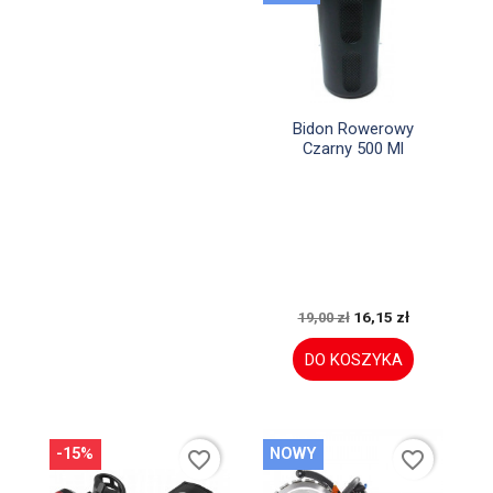

Szybki podgląd
Bidon Rowerowy
Czarny 500 Ml
16,15 zł
19,00 zł
DO KOSZYKA
-15%
NOWY
favorite_border
favorite_border