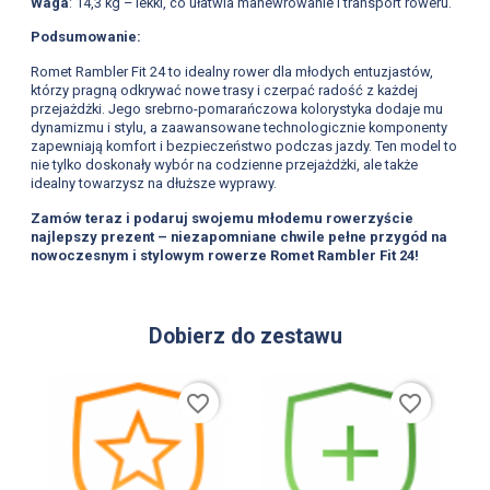
Waga
: 14,3 kg – lekki, co ułatwia manewrowanie i transport roweru.
Podsumowanie:
Romet Rambler Fit 24 to idealny rower dla młodych entuzjastów,
którzy pragną odkrywać nowe trasy i czerpać radość z każdej
przejażdżki. Jego srebrno-pomarańczowa kolorystyka dodaje mu
dynamizmu i stylu, a zaawansowane technologicznie komponenty
zapewniają komfort i bezpieczeństwo podczas jazdy. Ten model to
nie tylko doskonały wybór na codzienne przejażdżki, ale także
idealny towarzysz na dłuższe wyprawy.
Zamów teraz i podaruj swojemu młodemu rowerzyście
najlepszy prezent – niezapomniane chwile pełne przygód na
nowoczesnym i stylowym rowerze Romet Rambler Fit 24!
Dobierz do zestawu
favorite_border
favorite_border