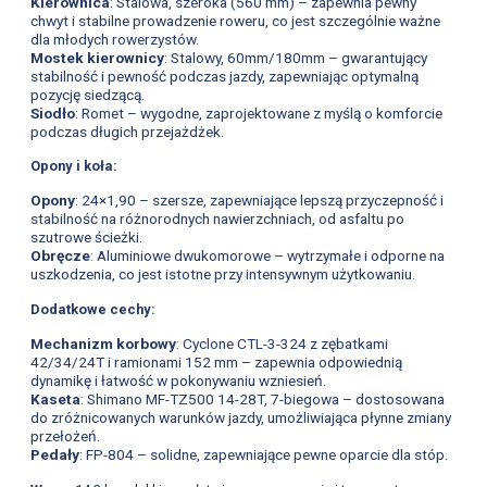
Kierownica
: Stalowa, szeroka (560 mm) – zapewnia pewny
chwyt i stabilne prowadzenie roweru, co jest szczególnie ważne
dla młodych rowerzystów.
Mostek kierownicy
: Stalowy, 60mm/180mm – gwarantujący
stabilność i pewność podczas jazdy, zapewniając optymalną
pozycję siedzącą.
Siodło
: Romet – wygodne, zaprojektowane z myślą o komforcie
podczas długich przejażdżek.
Opony i koła:
Opony
: 24×1,90 – szersze, zapewniające lepszą przyczepność i
stabilność na różnorodnych nawierzchniach, od asfaltu po
szutrowe ścieżki.
Obręcze
: Aluminiowe dwukomorowe – wytrzymałe i odporne na
uszkodzenia, co jest istotne przy intensywnym użytkowaniu.
Dodatkowe cechy:
Mechanizm korbowy
: Cyclone CTL-3-324 z zębatkami
42/34/24T i ramionami 152 mm – zapewnia odpowiednią
dynamikę i łatwość w pokonywaniu wzniesień.
Kaseta
: Shimano MF-TZ500 14-28T, 7-biegowa – dostosowana
do zróżnicowanych warunków jazdy, umożliwiająca płynne zmiany
przełożeń.
Pedały
: FP-804 – solidne, zapewniające pewne oparcie dla stóp.