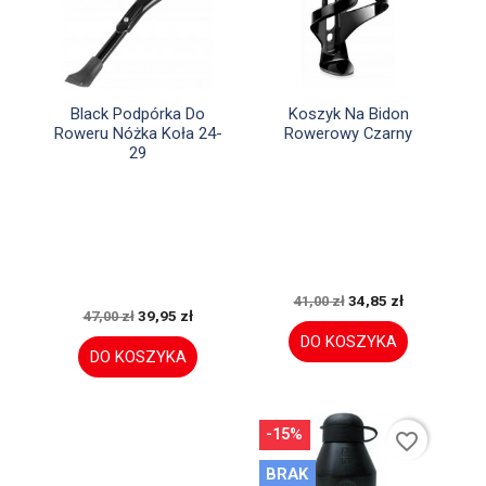


Szybki podgląd
Szybki podgląd
Black Podpórka Do
Koszyk Na Bidon
Roweru Nóżka Koła 24-
Rowerowy Czarny
29
34,85 zł
41,00 zł
39,95 zł
47,00 zł
DO KOSZYKA
DO KOSZYKA
-15%
favorite_border
BRAK