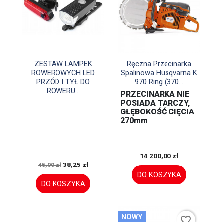


Szybki podgląd
Szybki podgląd
ZESTAW LAMPEK
Ręczna Przecinarka
ROWEROWYCH LED
Spalinowa Husqvarna K
PRZÓD I TYŁ DO
970 Ring (370...
ROWERU...
PRZECINARKA NIE
POSIADA TARCZY,
GŁĘBOKOŚĆ CIĘCIA
270mm
14 200,00 zł
38,25 zł
45,00 zł
DO KOSZYKA
DO KOSZYKA
NOWY
favorite_border