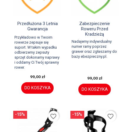


Szybki podgląd
Szybki podgląd
Przedłużona 3 Letnia
Zabezpieczenie
Gwarancja
Roweru Przed
Kradzieżą
Przykładowo w Twoim
Nadajemy indywidualny
rowerze zepsuje się
numer ramy poprzez
suport. W takim wypadku
grawer oraz zgłaszamy do
odbierzemy zepsuty
bazy ebezpieczny.pl.
sprzęt dokonamy naprawy
i oddamy Ci Twój sprawny
rower.
99,00 zł
99,00 zł
DO KOSZYKA
DO KOSZYKA
-15%
-15%
favorite_border
favorite_border