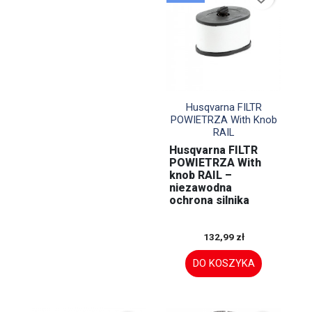

Szybki podgląd
Husqvarna FILTR
POWIETRZA With Knob
RAIL
Husqvarna FILTR
POWIETRZA With
knob RAIL –
niezawodna
ochrona silnika
132,99 zł
DO KOSZYKA