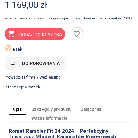
1 169,00 zł
W cenie zawarty jest koszt usługi wstępnego przygotowania roweru o wartości 100 zł
favorite_border

DODAJ DO KOSZYKA

Brak
compare_arrows
DO PORÓWNANIA
Prowadzisz firmę ? Weź leasing
Informacje o ratach
Opis
Szczegóły produktu
Załączniki
Ważne informacje
Romet Rambler Fit 24 2024 – Perfekcyjny
Towarzysz Młodych Pasjonatów Rowerowych