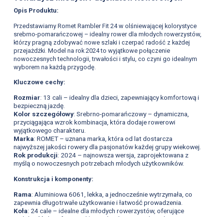
Opis Produktu:
Przedstawiamy Romet Rambler Fit 24 w olśniewającej kolorystyce
srebrno-pomarańczowej – idealny rower dla młodych rowerzystów,
którzy pragną zdobywać nowe szlaki i czerpać radość z każdej
przejażdżki. Model na rok 2024 to wyjątkowe połączenie
nowoczesnych technologii, trwałości i stylu, co czyni go idealnym
wyborem na każdą przygodę.
Kluczowe cechy:
Rozmiar
: 13 cali – idealny dla dzieci, zapewniający komfortową i
bezpieczną jazdę.
Kolor szczegółowy
: Srebrno-pomarańczowy – dynamiczna,
przyciągająca wzrok kombinacja, która dodaje rowerowi
wyjątkowego charakteru.
Marka
: ROMET – uznana marka, która od lat dostarcza
najwyższej jakości rowery dla pasjonatów każdej grupy wiekowej.
Rok produkcji
: 2024 – najnowsza wersja, zaprojektowana z
myślą o nowoczesnych potrzebach młodych użytkowników.
Konstrukcja i komponenty:
Rama
: Aluminiowa 6061, lekka, a jednocześnie wytrzymała, co
zapewnia długotrwałe użytkowanie i łatwość prowadzenia.
Koła
: 24 cale – idealne dla młodych rowerzystów, oferujące