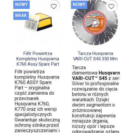
NOWY
NOWY
favorite_border
favorite_border
BRAK


Szybki podgląd
Szybki podgląd
Fiiltr Powietrza
Tarcza Husqvarna
Kompletny Husqvarna
VARI-CUT S45 350 Mm
K760 Assy Spare Part
Tarcza
Filtr powietrza
diamentowa
Husqvarna
kompletny Husqvarna
VARI-CUT™ S45
z serii
K760 ASSY Spare
Silver to profesjonalne
Part – oryginalna
rozwiązanie do cięcia
część zamienna do
betonu w różnych
przecinarek
warunkach. Dzięki
Husqvarna K760,
dwóm segmentom o
K770 oraz ich wersji
zróżnicowanej
specjalistycznych.
konstrukcji zapewnia
Gwarantuje skuteczną
mniejsze drgania,
ochronę silnika przed
niższy opór i lepsze
zanieczyszczeniami i
odprowadzanie szlamu,