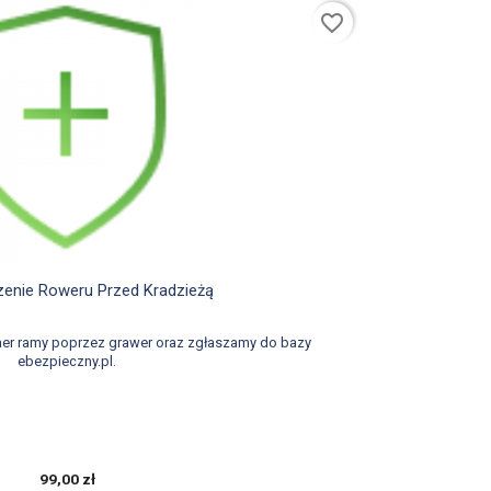
favorite_border

Szybki podgląd
enie Roweru Przed Kradzieżą
er ramy poprzez grawer oraz zgłaszamy do bazy
ebezpieczny.pl.
99,00 zł