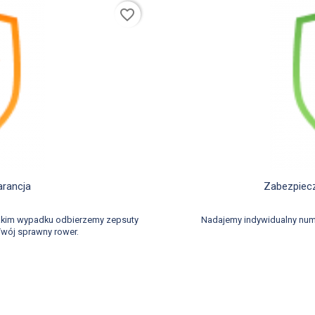
favorite_border
d
arancja
Zabezpiecz
takim wypadku odbierzemy zepsuty
Nadajemy indywidualny num
wój sprawny rower.