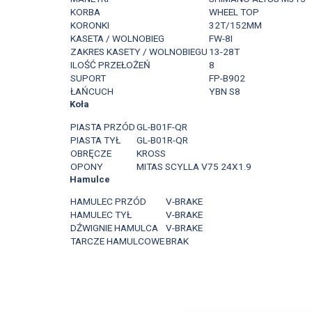
KORBA
WHEEL TOP
KORONKI
32T/152MM
KASETA / WOLNOBIEG
FW-8I
ZAKRES KASETY / WOLNOBIEGU
13-28T
ILOŚĆ PRZEŁOŻEŃ
8
SUPORT
FP-B902
ŁAŃCUCH
YBN S8
Koła
PIASTA PRZÓD
GL-B01F-QR
PIASTA TYŁ
GL-B01R-QR
OBRĘCZE
KROSS
OPONY
MITAS SCYLLA V75 24X1.9
Hamulce
HAMULEC PRZÓD
V-BRAKE
HAMULEC TYŁ
V-BRAKE
DŹWIGNIE HAMULCA
V-BRAKE
TARCZE HAMULCOWE
BRAK