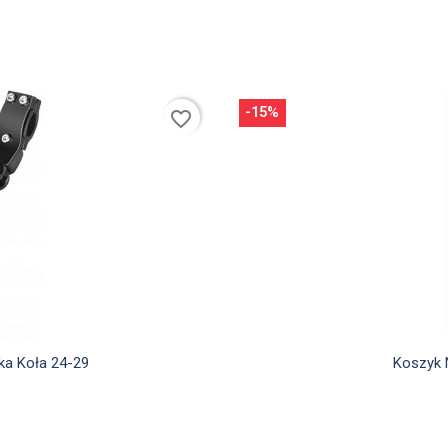
-15%
favorite_border
d
ka Koła 24-29
Koszyk 