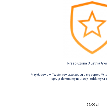

Szybki podglą
Przedłużona 3 Letnia Gw
Przykładowo w Twoim rowerze zepsuje się suport. W 
sprzęt dokonamy naprawy i oddamy Ci T
99,00 zł