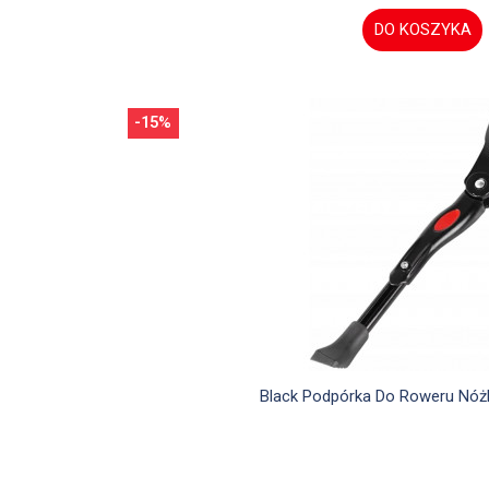
DO KOSZYKA
-15%

Szybki podglą
Black Podpórka Do Roweru Nóż