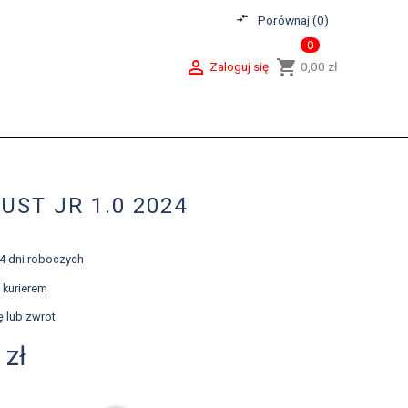
compare_arrows
Porównaj (
0
)
0

shopping_cart
Zaloguj się
0,00 zł
UST JR 1.0 2024
-4 dni roboczych
 kurierem
ę lub zwrot
 zł