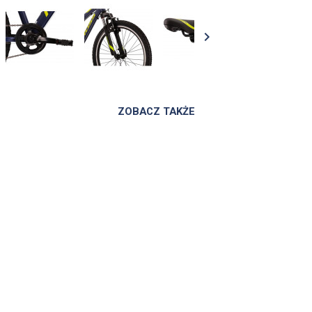

ZOBACZ TAKŻE