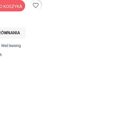
favorite_border
O KOSZYKA
RÓWNANIA
? Weź leasing
h