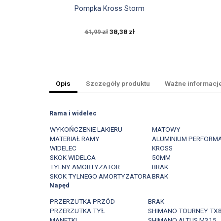

Szybki podgląd
Pompka Kross Storm
38,38 zł
61,99 zł
Opis
Szczegóły produktu
Ważne informacj
Rama i widelec
WYKOŃCZENIE LAKIERU
MATOWY
MATERIAŁ RAMY
ALUMINIUM PERFORM
WIDELEC
KROSS
SKOK WIDELCA
50MM
TYLNY AMORTYZATOR
BRAK
SKOK TYLNEGO AMORTYZATORA
BRAK
Napęd
PRZERZUTKA PRZÓD
BRAK
PRZERZUTKA TYŁ
SHIMANO TOURNEY TX
MANETKI
SHIMANO ALTUS M315