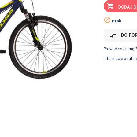

DODAJ D

Brak
compare_arrows
DO PO
Prowadzisz firmę 
Informacje o ratac