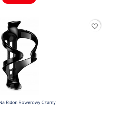
favorite_border

Szybki podgląd
Na Bidon Rowerowy Czarny