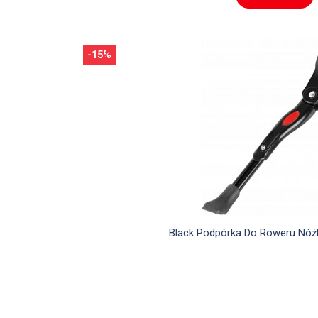
-15%

Szybki podglą
Black Podpórka Do Roweru Nóż