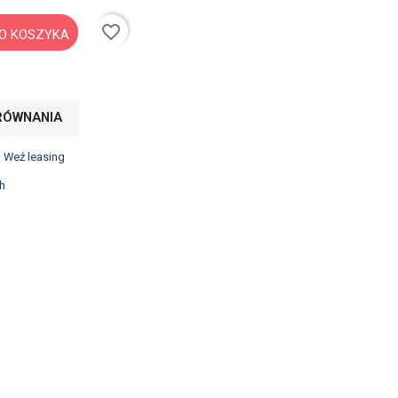
favorite_border
O KOSZYKA
RÓWNANIA
? Weź leasing
h