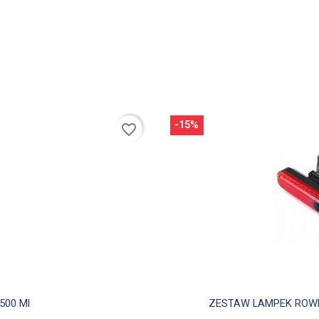
-15%
favorite_border
d
500 Ml
ZESTAW LAMPEK ROWER