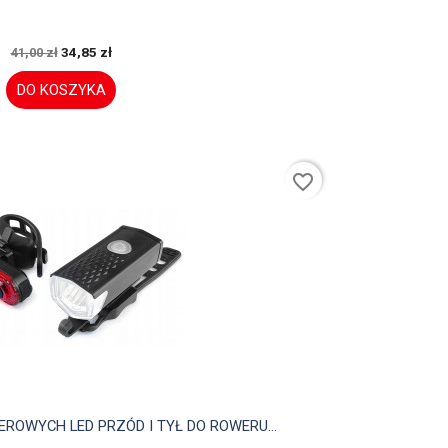
34,85 zł
41,00 zł
DO KOSZYKA
favorite_border

Szybki podgląd
OWYCH LED PRZÓD I TYŁ DO ROWERU...