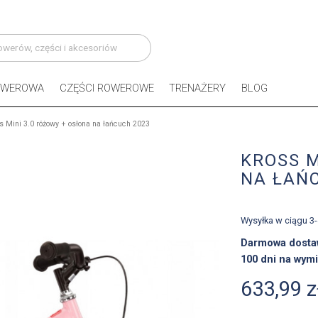
OWEROWA
CZĘŚCI ROWEROWE
TRENAŻERY
BLOG
s Mini 3.0 różowy + osłona na łańcuch 2023
KROSS M
NA ŁAŃ
Wysyłka w ciągu 3
Darmowa dosta
100 dni na wymi
633,99 z