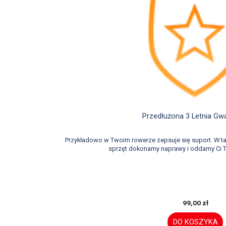

Szybki podglą
Przedłużona 3 Letnia Gw
Przykładowo w Twoim rowerze zepsuje się suport. W 
sprzęt dokonamy naprawy i oddamy Ci T
99,00 zł
DO KOSZYKA