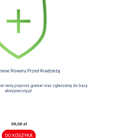

Szybki podgląd
enie Roweru Przed Kradzieżą
er ramy poprzez grawer oraz zgłaszamy do bazy
ebezpieczny.pl.
99,00 zł
DO KOSZYKA