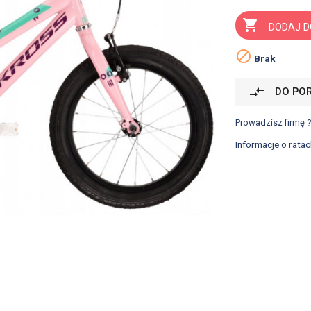

DODAJ D

Brak
compare_arrows
DO PO
Prowadzisz firmę 
Informacje o ratac