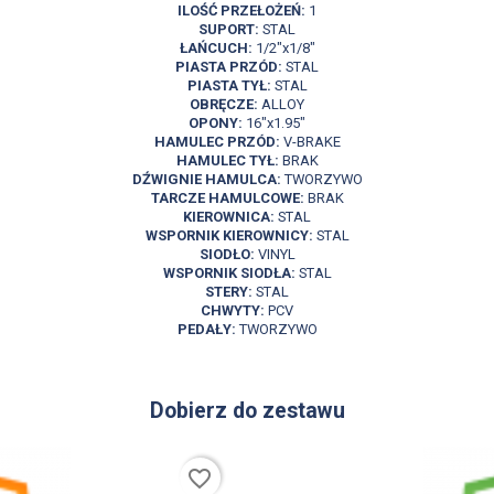
ILOŚĆ PRZEŁOŻEŃ:
1
SUPORT:
STAL
ŁAŃCUCH:
1/2"x1/8"
PIASTA PRZÓD:
STAL
PIASTA TYŁ:
STAL
OBRĘCZE:
ALLOY
OPONY:
16"x1.95"
HAMULEC PRZÓD:
V-BRAKE
HAMULEC TYŁ:
BRAK
DŹWIGNIE HAMULCA:
TWORZYWO
TARCZE HAMULCOWE:
BRAK
KIEROWNICA:
STAL
WSPORNIK KIEROWNICY:
STAL
SIODŁO:
VINYL
WSPORNIK SIODŁA:
STAL
STERY:
STAL
CHWYTY:
PCV
PEDAŁY:
TWORZYWO
Dobierz do zestawu
favorite_border