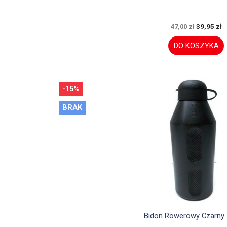
39,95 zł
47,00 zł
DO KOSZYKA
-15%
BRAK

Szybki podglą
Bidon Rowerowy Czarny 