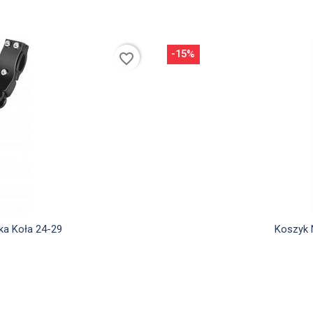
-15%
favorite_border
d
ka Koła 24-29
Koszyk 