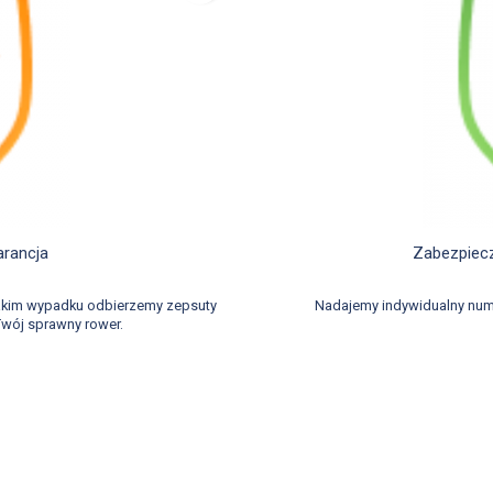
d
arancja
Zabezpiecz
takim wypadku odbierzemy zepsuty
Nadajemy indywidualny num
wój sprawny rower.