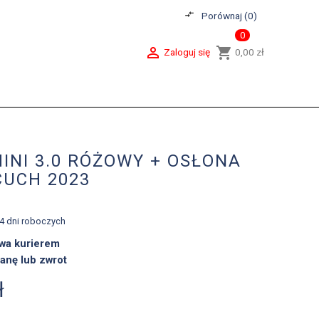
compare_arrows
Porównaj (
0
)
0

shopping_cart
Zaloguj się
0,00 zł
INI 3.0 RÓŻOWY + OSŁONA
CUCH 2023
-4 dni roboczych
wa kurierem
anę lub zwrot
ł