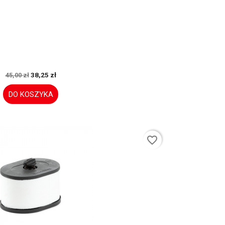
38,25 zł
45,00 zł
DO KOSZYKA
favorite_border