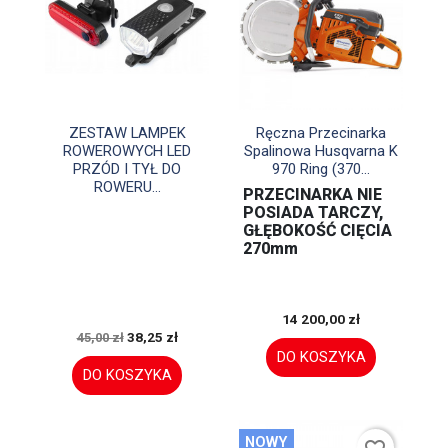


Szybki podgląd
Szybki podgląd
ZESTAW LAMPEK
Ręczna Przecinarka
ROWEROWYCH LED
Spalinowa Husqvarna K
PRZÓD I TYŁ DO
970 Ring (370...
ROWERU...
PRZECINARKA NIE
POSIADA TARCZY,
GŁĘBOKOŚĆ CIĘCIA
270mm
14 200,00 zł
38,25 zł
45,00 zł
DO KOSZYKA
DO KOSZYKA
NOWY