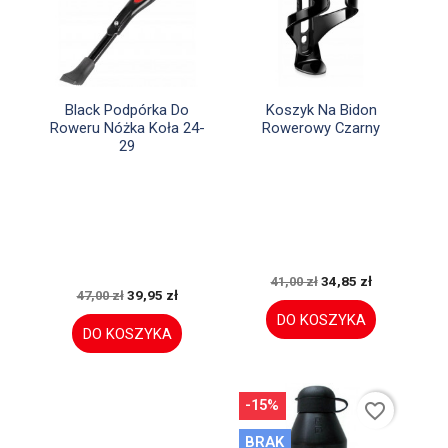


Szybki podgląd
Szybki podgląd
Black Podpórka Do
Koszyk Na Bidon
Roweru Nóżka Koła 24-
Rowerowy Czarny
29
34,85 zł
41,00 zł
39,95 zł
47,00 zł
DO KOSZYKA
DO KOSZYKA
-15%
favorite_border
BRAK