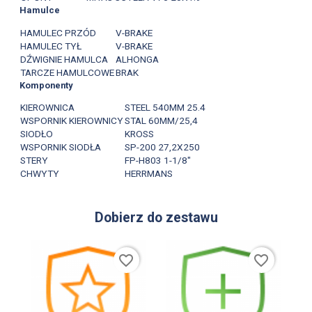
Hamulce
HAMULEC PRZÓD
V-BRAKE
HAMULEC TYŁ
V-BRAKE
DŹWIGNIE HAMULCA
ALHONGA
TARCZE HAMULCOWE
BRAK
Komponenty
KIEROWNICA
STEEL 540MM 25.4
WSPORNIK KIEROWNICY
STAL 60MM/25,4
SIODŁO
KROSS
WSPORNIK SIODŁA
SP-200 27,2X250
STERY
FP-H803 1-1/8"
CHWYTY
HERRMANS
Dobierz do zestawu
favorite_border
favorite_border