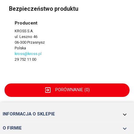
Bezpieczeństwo produktu
Producent
KROSS S.A.
ul. Leszno 46
06-300 Przasnysz
Polska
kross@kross.pl
29 752 11 00
exit_to_app
PORÓWNANIE (
0
)
keyboard_arrow_down
INFORMACJA O SKLEPIE

O FIRMIE