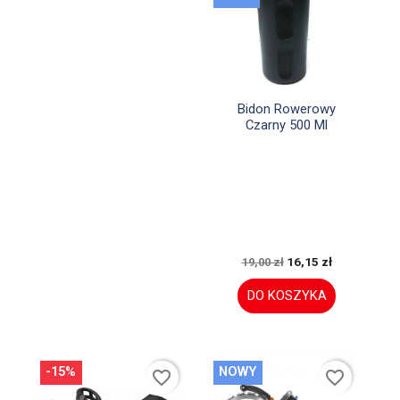

Szybki podgląd
Bidon Rowerowy
Czarny 500 Ml
16,15 zł
19,00 zł
DO KOSZYKA
-15%
NOWY
favorite_border
favorite_border