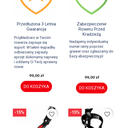


Szybki podgląd
Szybki podgląd
Przedłużona 3 Letnia
Zabezpieczenie
Gwarancja
Roweru Przed
Kradzieżą
Przykładowo w Twoim
Nadajemy indywidualny
rowerze zepsuje się
numer ramy poprzez
suport. W takim wypadku
grawer oraz zgłaszamy do
odbierzemy zepsuty
bazy ebezpieczny.pl.
sprzęt dokonamy naprawy
i oddamy Ci Twój sprawny
rower.
99,00 zł
99,00 zł
DO KOSZYKA
DO KOSZYKA
-15%
-15%
favorite_border
favorite_border