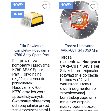
NOWY
NOWY
favorite_border
favorite_border
BRAK


Szybki podgląd
Szybki podgląd
Fiiltr Powietrza
Tarcza Husqvarna
Kompletny Husqvarna
VARI-CUT S45 350 Mm
K760 Assy Spare Part
Tarcza
Filtr powietrza
diamentowa
Husqvarna
kompletny Husqvarna
VARI-CUT™ S45
z serii
K760 ASSY Spare
Silver to profesjonalne
Part – oryginalna
rozwiązanie do cięcia
część zamienna do
betonu w różnych
przecinarek
warunkach. Dzięki
Husqvarna K760,
dwóm segmentom o
K770 oraz ich wersji
zróżnicowanej
specjalistycznych.
konstrukcji zapewnia
Gwarantuje skuteczną
mniejsze drgania,
ochronę silnika przed
niższy opór i lepsze
zanieczyszczeniami i
odprowadzanie szlamu,