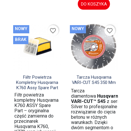
DO KOSZYKA
NOWY
NOWY
favorite_border
favorite_border
BRAK


Szybki podgląd
Szybki podgląd
Fiiltr Powietrza
Tarcza Husqvarna
Kompletny Husqvarna
VARI-CUT S45 350 Mm
K760 Assy Spare Part
Tarcza
Filtr powietrza
diamentowa
Husqvarna
kompletny Husqvarna
VARI-CUT™ S45
z serii
K760 ASSY Spare
Silver to profesjonalne
Part – oryginalna
rozwiązanie do cięcia
część zamienna do
betonu w różnych
przecinarek
warunkach. Dzięki
Husqvarna K760,
dwóm segmentom o