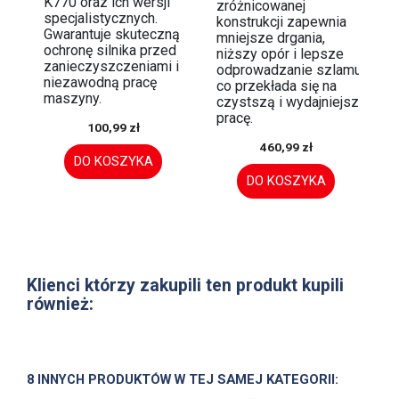
K770 oraz ich wersji
zróżnicowanej
specjalistycznych.
konstrukcji zapewnia
Gwarantuje skuteczną
mniejsze drgania,
ochronę silnika przed
niższy opór i lepsze
zanieczyszczeniami i
odprowadzanie szlamu,
niezawodną pracę
co przekłada się na
maszyny.
czystszą i wydajniejszą
pracę.
100,99 zł
460,99 zł
DO KOSZYKA
DO KOSZYKA
Klienci którzy zakupili ten produkt kupili
również:
8 INNYCH PRODUKTÓW W TEJ SAMEJ KATEGORII: