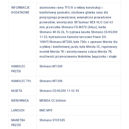
INFORMACJE
aluminiowa rama TFS III o lekkiej konstrukcji i
DODATKOWE
komfortowej geometrii; stożkowa główka ramy dla
precyzyjnego prowadzenia; wewnętrzne prowadzenie
przewodów; amortyzator SR Suntour NEX HLO Coil 63
mm; przerzutka Shimano FD-M370 (Altus), korba
Shimano 48-36-26, 9-rzędowa kaseta Shimano CS-HG200
11-32; hydrauliczne hamulce tarczowe Power DS-
100HT/Shimano MT200; koła 700c z oponami Merida dla
szybkiej i komfortowej jazdy; koła Merida CC, regulowany
mostek Merida TK i amortyzowana sztyca Merida TK;
możliwość przymocowania błotników, bagażnika i stopki
HAMULEC
Shimano MT-200
PRZÓD
HAMULEC TYŁ
Shimano MT-200
KASETA
Shimano CS-HG200 11-32 9S
KIEROWNICA
MERIDA CC 660mm
LAŃCUCH
KMC M99
MANETKA
Shimano ST-EF505
PRZÓD