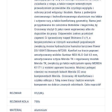
zsiadania z niego, a także nowym wewnętrznym
prowadzeniem przewodów dla czystego wyglądu i
ochrony przed wilgocią i brudem. Rama z podwójnie
cieniowanego i technoformowanego aluminium ma lekkie
i sztywne rury, a także komfortową geometrię. Rama jest
przygotowana do założenia błotników i bagażnika, by
Crossway służył Ci jako rower wyprawowy albo do
dojazdów do pracy. Odpowiedni zakres przełożeń
zapewni Ci sprawdzony napęd Shimano 3 x 9, a
bezpieczeństwo w różnych warunkach pogodowych
zwiększą mocne hydrauliczne hamulce tarczowe Power
DS-100HT/Shimano MT200. Komfort na trasie poprawi
amortyzowany widelec Suntour NEX HLO Coil 63 mm,
amortyzowana sztyca Merida TK i regulowany mostek
Merida TK, zwiększą go także wytrzymałe opony MERIDA
K1171 z niskimi oporami toczenia. Możesz polegać
również na mocnych kołach Merida CC oraz
komponentach Merida. Crossway 40 komfortowo i
szybko odkryje z Tobą nowe trasy i będzie wiernym
kompanem na dobrze znanych odcinkach. Cała naprzód!
ROZMIAR
XS,S,M,L
ROZMIAR KOŁA
700c
MATERIAŁ
aluminium