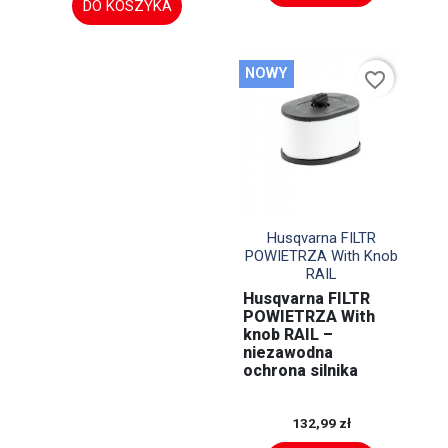
DO KOSZYKA
NOWY
favorite_border

Szybki podgląd
Husqvarna FILTR
POWIETRZA With Knob
RAIL
Husqvarna FILTR
POWIETRZA With
knob RAIL –
niezawodna
ochrona silnika
132,99 zł