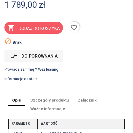
1 789,00 zł
favorite_border

DODAJ DO KOSZYKA

Brak
compare_arrows
DO PORÓWNANIA
Prowadzisz firmę ? Weź leasing
Informacje o ratach
Opis
Szczegóły produktu
Załączniki
Ważne informacje
PARAMETR
WARTOŚĆ