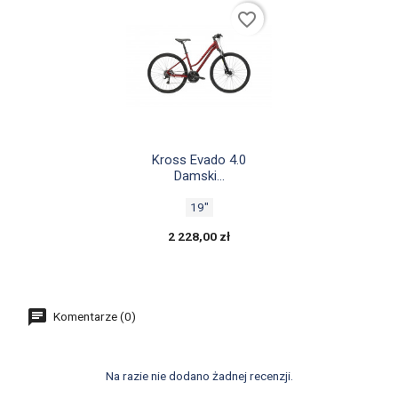
favorite_border

Szybki podgląd
Kross Evado 4.0
Damski...
19"
2 228,00 zł
Komentarze (0)
Na razie nie dodano żadnej recenzji.