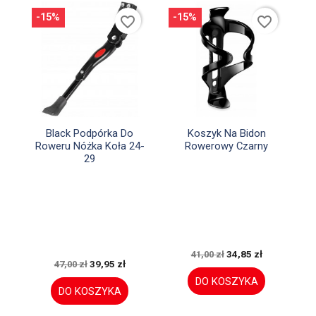
-15%
-15%
favorite_border
favorite_border


Szybki podgląd
Szybki podgląd
Black Podpórka Do
Koszyk Na Bidon
Roweru Nóżka Koła 24-
Rowerowy Czarny
29
34,85 zł
41,00 zł
39,95 zł
47,00 zł
DO KOSZYKA
DO KOSZYKA