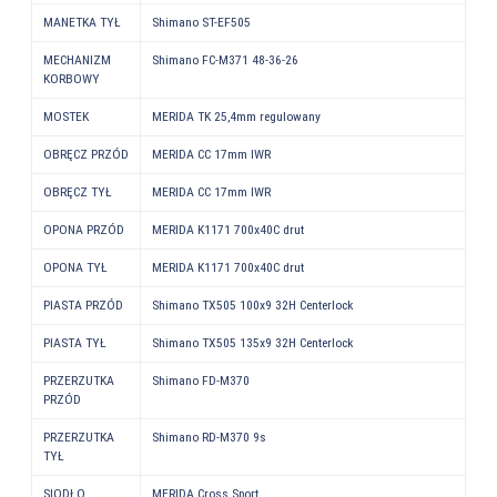
MANETKA TYŁ
Shimano ST-EF505
MECHANIZM
Shimano FC-M371 48-36-26
KORBOWY
MOSTEK
MERIDA TK 25,4mm regulowany
OBRĘCZ PRZÓD
MERIDA CC 17mm IWR
OBRĘCZ TYŁ
MERIDA CC 17mm IWR
OPONA PRZÓD
MERIDA K1171 700x40C drut
OPONA TYŁ
MERIDA K1171 700x40C drut
PIASTA PRZÓD
Shimano TX505 100x9 32H Centerlock
PIASTA TYŁ
Shimano TX505 135x9 32H Centerlock
PRZERZUTKA
Shimano FD-M370
PRZÓD
PRZERZUTKA
Shimano RD-M370 9s
TYŁ
SIODŁO
MERIDA Cross Sport