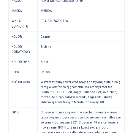
NAZWA
Rower MERIDA CROSSWAY 40
MARKA
MERIDA
WKŁAD
FSA TH-7420ST-W
SUPPORTU
KOLOR
Czarny
KOLOR
Srebrny
DODATKOWY
KOLOR OPIS
Black
PLEĆ
Unisex
KRÓTKI OPIS
Wszechstronny rower crossowy ze sztywną aluminiową
ramą o komfortowej geometrii. Ma amortyzator SR
Suntour NEX HLO Coil, napęd Shimano 3x9, koła 700c,
można do niego założyć błotniki, bagażnik i stopkę.
Odkrywaj nowe trasy z Meridą Crossway 40!
OPIS
Crossway to nasz synonim wszechstronności – rower
crossowy na drogi i bezdroża, codzienne trasy i dłuższe
wyprawy. Od sezonu 2021 Crossway 40 ma całkowicie
nową ramę TFS III z lżejszą konstrukcją, mocno
opadającą górną rurą dla łatwego wsiadania na rower i