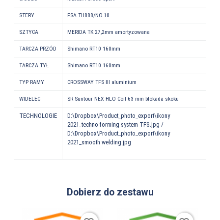
STERY
FSA TH888/NO.10
SZTYCA
MERIDA TK 27,2mm amortyzowana
TARCZA PRZÓD
Shimano RT10 160mm
TARCZA TYŁ
Shimano RT10 160mm
TYP RAMY
CROSSWAY TFS III aluminium
WIDELEC
SR Suntour NEX HLO Coil 63 mm blokada skoku
TECHNOLOGIE
D:\Dropbox\Product_photo_export\ikony
2021_techno forming system TFS.jpg /
D:\Dropbox\Product_photo_export\ikony
2021_smooth welding.jpg
Dobierz do zestawu