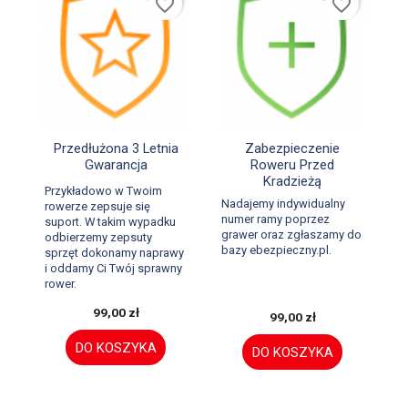
favorite_border
favorite_border


Szybki podgląd
Szybki podgląd
Przedłużona 3 Letnia
Zabezpieczenie
Gwarancja
Roweru Przed
Kradzieżą
Przykładowo w Twoim
Nadajemy indywidualny
rowerze zepsuje się
numer ramy poprzez
suport. W takim wypadku
grawer oraz zgłaszamy do
odbierzemy zepsuty
bazy ebezpieczny.pl.
sprzęt dokonamy naprawy
i oddamy Ci Twój sprawny
rower.
99,00 zł
99,00 zł
DO KOSZYKA
DO KOSZYKA