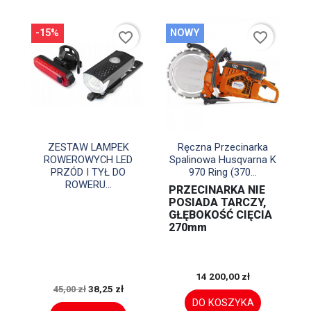
-15%
NOWY
favorite_border
favorite_border


Szybki podgląd
Szybki podgląd
ZESTAW LAMPEK
Ręczna Przecinarka
ROWEROWYCH LED
Spalinowa Husqvarna K
PRZÓD I TYŁ DO
970 Ring (370...
ROWERU...
PRZECINARKA NIE
POSIADA TARCZY,
GŁĘBOKOŚĆ CIĘCIA
270mm
14 200,00 zł
38,25 zł
45,00 zł
DO KOSZYKA