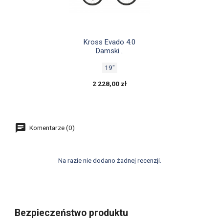

Szybki podgląd
Kross Evado 4.0
Damski...
19"
2 228,00 zł
Komentarze (0)
Na razie nie dodano żadnej recenzji.
Bezpieczeństwo produktu