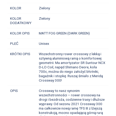
KOLOR
Zielony
KOLOR
Zielony
DODATKOWY
KOLOR OPIS
MATT FOG GREEN (DARK GREEN)
PLEĆ
Unisex
KRÓTKI OPIS
Wszechstronny rower crossowy z lekką i
sztywną aluminiową ramą o komfortowej
geometrii. Ma amortyzator SR Suntour NCX
D-LO Coil, napęd Shimano Deore, koła
700c, można do niego założyć błotniki,
bagażnik i stopkę. Ruszaj śmiało z Meridą
Crossway 300!
OPIS
Crossway to nasz synonim
wszechstronności – rower crossowy na
drogi i bezdroża, codzienne trasy i dłuższe
wyprawy. Od sezonu 2021 Crossway 300
ma całkowicie nową ramę TFS III z lżejszą
konstrukcją, mocno opadającą górną rurą