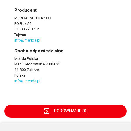
Producent
MERIDA INDUSTRY CO
PO Box 56
515005 Yuanlin
Tajwan
info@merida.pl
Osoba odpowiedzialna
Merida Polska
Marii Skłodowskiej-Curie 35
41-800 Zabrze
Polska
info@merida.pl
exit_to_app
PORÓWNANIE (
0
)