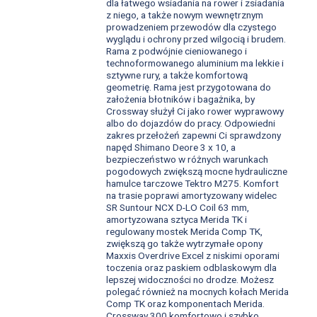
dla łatwego wsiadania na rower i zsiadania
z niego, a także nowym wewnętrznym
prowadzeniem przewodów dla czystego
wyglądu i ochrony przed wilgocią i brudem.
Rama z podwójnie cieniowanego i
technoformowanego aluminium ma lekkie i
sztywne rury, a także komfortową
geometrię. Rama jest przygotowana do
założenia błotników i bagażnika, by
Crossway służył Ci jako rower wyprawowy
albo do dojazdów do pracy. Odpowiedni
zakres przełożeń zapewni Ci sprawdzony
napęd Shimano Deore 3 x 10, a
bezpieczeństwo w różnych warunkach
pogodowych zwiększą mocne hydrauliczne
hamulce tarczowe Tektro M275. Komfort
na trasie poprawi amortyzowany widelec
SR Suntour NCX D-LO Coil 63 mm,
amortyzowana sztyca Merida TK i
regulowany mostek Merida Comp TK,
zwiększą go także wytrzymałe opony
Maxxis Overdrive Excel z niskimi oporami
toczenia oraz paskiem odblaskowym dla
lepszej widoczności no drodze. Możesz
polegać również na mocnych kołach Merida
Comp TK oraz komponentach Merida.
Crossway 300 komfortowo i szybko