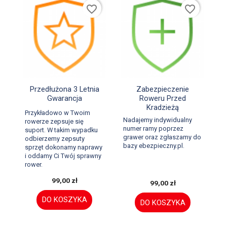
favorite_border
favorite_border


Szybki podgląd
Szybki podgląd
Przedłużona 3 Letnia
Zabezpieczenie
Gwarancja
Roweru Przed
Kradzieżą
Przykładowo w Twoim
Nadajemy indywidualny
rowerze zepsuje się
numer ramy poprzez
suport. W takim wypadku
grawer oraz zgłaszamy do
odbierzemy zepsuty
bazy ebezpieczny.pl.
sprzęt dokonamy naprawy
i oddamy Ci Twój sprawny
rower.
99,00 zł
99,00 zł
DO KOSZYKA
DO KOSZYKA