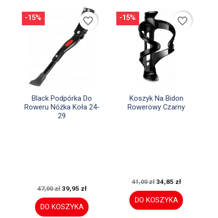
-15%
-15%
favorite_border
favorite_border


Szybki podgląd
Szybki podgląd
Black Podpórka Do
Koszyk Na Bidon
Roweru Nóżka Koła 24-
Rowerowy Czarny
29
34,85 zł
41,00 zł
39,95 zł
47,00 zł
DO KOSZYKA
DO KOSZYKA