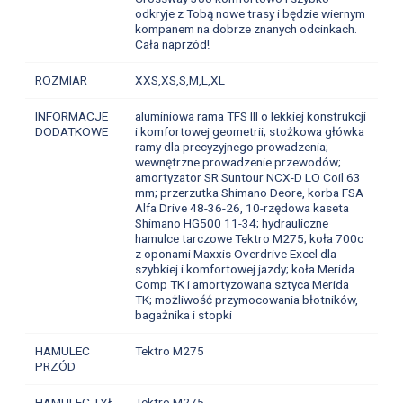
odkryje z Tobą nowe trasy i będzie wiernym
kompanem na dobrze znanych odcinkach.
Cała naprzód!
ROZMIAR
XXS,XS,S,M,L,XL
INFORMACJE
aluminiowa rama TFS III o lekkiej konstrukcji
DODATKOWE
i komfortowej geometrii; stożkowa główka
ramy dla precyzyjnego prowadzenia;
wewnętrzne prowadzenie przewodów;
amortyzator SR Suntour NCX-D LO Coil 63
mm; przerzutka Shimano Deore, korba FSA
Alfa Drive 48-36-26, 10-rzędowa kaseta
Shimano HG500 11-34; hydrauliczne
hamulce tarczowe Tektro M275; koła 700c
z oponami Maxxis Overdrive Excel dla
szybkiej i komfortowej jazdy; koła Merida
Comp TK i amortyzowana sztyca Merida
TK; możliwość przymocowania błotników,
bagażnika i stopki
HAMULEC
Tektro M275
PRZÓD
HAMULEC TYŁ
Tektro M275