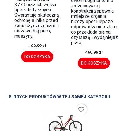
dwóm segmentom o
K770 oraz ich wersji
zróżnicowanej
specjalistycznych.
konstrukcji zapewnia
Gwarantuje skuteczną
mniejsze drgania,
ochronę silnika przed
niższy opór i lepsze
zanieczyszczeniami i
odprowadzanie szlamu,
niezawodną pracę
co przekłada się na
maszyny.
czystszą i wydajniejszą
pracę.
100,99 zł
460,99 zł
DO KOSZYKA
DO KOSZYKA
8 INNYCH PRODUKTÓW W TEJ SAMEJ KATEGORII:
favorite_border