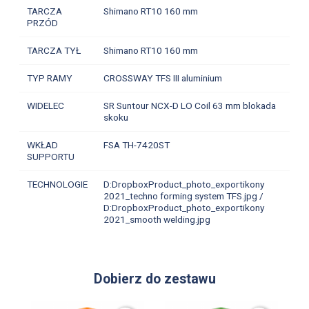
TARCZA
Shimano RT10 160 mm
PRZÓD
TARCZA TYŁ
Shimano RT10 160 mm
TYP RAMY
CROSSWAY TFS III aluminium
WIDELEC
SR Suntour NCX-D LO Coil 63 mm blokada
skoku
WKŁAD
FSA TH-7420ST
SUPPORTU
TECHNOLOGIE
D:DropboxProduct_photo_exportikony
2021_techno forming system TFS.jpg /
D:DropboxProduct_photo_exportikony
2021_smooth welding.jpg
Dobierz do zestawu