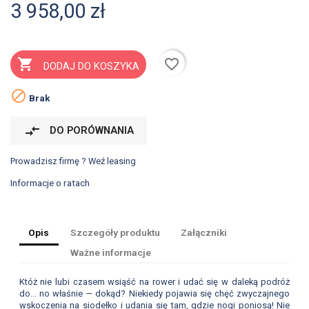
3 958,00 zł
favorite_border

DODAJ DO KOSZYKA

Brak
compare_arrows
DO PORÓWNANIA
Prowadzisz firmę ? Weź leasing
Informacje o ratach
Opis
Szczegóły produktu
Załączniki
Ważne informacje
Któż nie lubi czasem wsiąść na rower i udać się w daleką podróż
do… no właśnie — dokąd? Niekiedy pojawia się chęć zwyczajnego
wskoczenia na siodełko i udania się tam, gdzie nogi poniosą! Nie