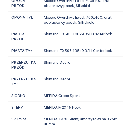
OPONA
Maxxis Overdrive Excel 700x40C drut
PRZÓD
oblaskowy pasek, Silkshild
OPONA TYŁ
Maxxis Overdrive Excel; 700x40C; drut;
odblaskowy pasek; Silkshield
PIASTA
Shimano TX505 100x9 32H Centerlock
PRZÓD
PIASTA TYŁ
Shimano TX505 135x9 32H Centerlock
PRZERZUTKA
Shimano Deore
PRZÓD
PRZERZUTKA
Shimano Deore
TYŁ
SIODŁO
MERIDA Cross Sport
STERY
MERIDA M2346 Neck
SZTYCA
MERIDA TK 30,9mm; amortyzowana; skok:
40mm