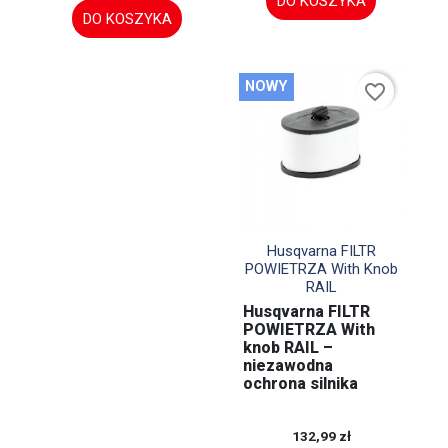
DO KOSZYKA
DO KOSZYKA
NOWY
favorite_border

Szybki podgląd
Husqvarna FILTR
POWIETRZA With Knob
RAIL
Husqvarna FILTR
POWIETRZA With
knob RAIL –
niezawodna
ochrona silnika
132,99 zł