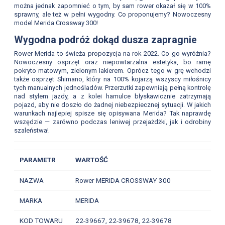
można jednak zapomnieć o tym, by sam rower okazał się w 100%
sprawny, ale też w pełni wygodny. Co proponujemy? Nowoczesny
model Merida Crossway 300!
Wygodna podróż dokąd dusza zapragnie
Rower Merida to świeża propozycja na rok 2022. Co go wyróżnia?
Nowoczesny osprzęt oraz niepowtarzalna estetyka, bo ramę
pokryto matowym, zielonym lakierem. Oprócz tego w grę wchodzi
także osprzęt Shimano, który na 100% kojarzą wszyscy miłośnicy
tych manualnych jednośladów. Przerzutki zapewniają pełną kontrolę
nad stylem jazdy, a z kolei hamulce błyskawicznie zatrzymają
pojazd, aby nie doszło do żadnej niebezpiecznej sytuacji. W jakich
warunkach najlepiej spisze się opisywana Merida? Tak naprawdę
wszędzie — zarówno podczas leniwej przejażdżki, jak i odrobiny
szaleństwa!
PARAMETR
WARTOŚĆ
NAZWA
Rower MERIDA CROSSWAY 300
MARKA
MERIDA
KOD TOWARU
22-39667,
22-39678,
22-39678