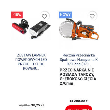
-15%
NOWY
favorite_border
favorite_border


Szybki podgląd
Szybki podgląd
ZESTAW LAMPEK
Ręczna Przecinarka
ROWEROWYCH LED
Spalinowa Husqvarna K
PRZÓD I TYŁ DO
970 Ring (370...
ROWERU...
PRZECINARKA NIE
POSIADA TARCZY,
GŁĘBOKOŚĆ CIĘCIA
270mm
14 200,00 zł
38,25 zł
45,00 zł