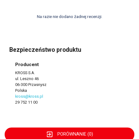
Na razie nie dodano żadnej recenzji.
Bezpieczeństwo produktu
Producent
KROSS S.A.
ul. Leszno 46
06-300 Przasnysz
Polska
kross@kross.pl
29 752 11 00
exit_to_app
PORÓWNANIE (
0
)