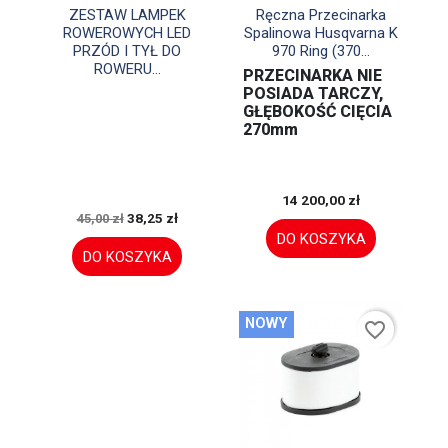


Szybki podgląd
Szybki podgląd
ZESTAW LAMPEK
Ręczna Przecinarka
ROWEROWYCH LED
Spalinowa Husqvarna K
PRZÓD I TYŁ DO
970 Ring (370...
ROWERU...
PRZECINARKA NIE
POSIADA TARCZY,
GŁĘBOKOŚĆ CIĘCIA
270mm
14 200,00 zł
38,25 zł
45,00 zł
DO KOSZYKA
DO KOSZYKA
NOWY
favorite_border