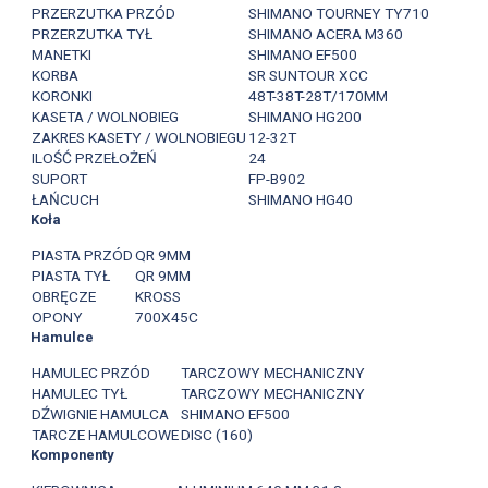
PRZERZUTKA PRZÓD
SHIMANO TOURNEY TY710
PRZERZUTKA TYŁ
SHIMANO ACERA M360
MANETKI
SHIMANO EF500
KORBA
SR SUNTOUR XCC
KORONKI
48T-38T-28T/170MM
KASETA / WOLNOBIEG
SHIMANO HG200
ZAKRES KASETY / WOLNOBIEGU
12-32T
ILOŚĆ PRZEŁOŻEŃ
24
SUPORT
FP-B902
ŁAŃCUCH
SHIMANO HG40
Koła
PIASTA PRZÓD
QR 9MM
PIASTA TYŁ
QR 9MM
OBRĘCZE
KROSS
OPONY
700X45C
Hamulce
HAMULEC PRZÓD
TARCZOWY MECHANICZNY
HAMULEC TYŁ
TARCZOWY MECHANICZNY
DŹWIGNIE HAMULCA
SHIMANO EF500
TARCZE HAMULCOWE
DISC (160)
Komponenty