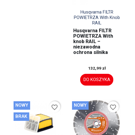

Szybki podgląd
Husqvarna FILTR
POWIETRZA With Knob
RAIL
Husqvarna FILTR
POWIETRZA With
knob RAIL –
niezawodna
ochrona silnika
132,99 zł
DO KOSZYKA
NOWY
NOWY
favorite_border
favorite_border
BRAK