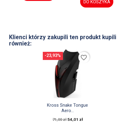
DO KOSZYKA
Klienci którzy zakupili ten produkt kupili
również:
-23,93%
favorite_border

Szybki podgląd
Kross Snake Tongue
Aero...
54,01 zł
71,00 zł