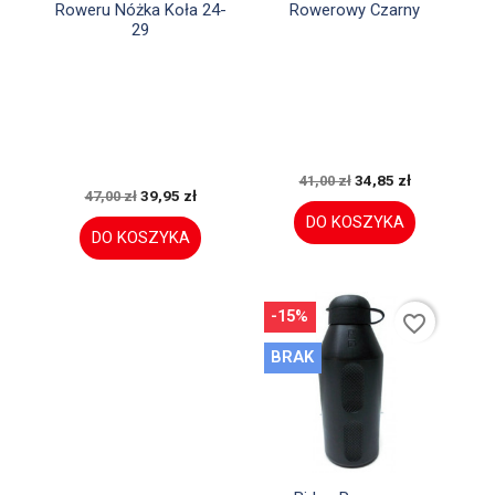
Roweru Nóżka Koła 24-
Rowerowy Czarny
29
34,85 zł
41,00 zł
39,95 zł
47,00 zł
DO KOSZYKA
DO KOSZYKA
-15%
favorite_border
BRAK