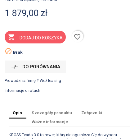
1 879,00 zł
favorite_border

DODAJ DO KOSZYKA

Brak
compare_arrows
DO PORÓWNANIA
Prowadzisz firmę ? Weź leasing
Informacje o ratach
Opis
Szczegóły produktu
Załączniki
Ważne informacje
KROSS Evado 3.0 to rower, który nie ogranicza Cię do wyboru