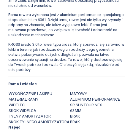
zmierzchu. Dzięki nim, rower zapewnia doskonałą przyczepność,
niezależnie od warunków.
Rama roweru wykonana jest z aluminium performance, specjalnego
stopu aluminium 6061. Dzięki temu, rower jest nie tylko wytrzymały i
odporny na złamania, ale także wyjątkowo lekki. Rama jest
malowana proszkowo, co zwiększa jej trwałość i odporność na
uszkodzenia mechaniczne.
KROSS Evado 3.0 to rower typu cross, który sprawdzi się zarówno w
lekkim terenie, jak i podczas długich podróży. Jego geometria
ułatwia pokonywanie dużych odległości i pozwala na łatwe
obserwowanie sytuacji na drodze. To rower, który dostosowuje się
do Twoich potrzeb i pozwala Ci cieszyć się jazdą, niezależnie od
celu podróży.
Rama i widelec
WYKOŃCZENIE LAKIERU
MATOWY
MATERIAŁ RAMY
ALUMINIUM PERFORMANCE
WIDELEC
SR SUNTOUR NEX
SKOK WIDELCA
63MM
TYLNY AMORTYZATOR
BRAK
SKOK TYLNEGO AMORTYZATORA
BRAK
Napęd