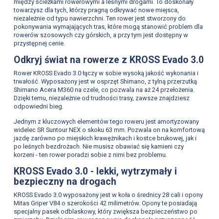
między ścieżkami rowerowymi a leśnymi drogami. To doskonały
towarzysz dla tych, którzy pragną odkrywać nowe miejsca,
niezależnie od typu nawierzchni. Ten rower jest stworzony do
pokonywania wymajających tras, które mogą stanowić problem dla
rowerów szosowych czy górskich, a przy tym jest dostępny w
przystępnej cenie.
Odkryj świat na rowerze z KROSS Evado 3.0
Rower KROSS Evado 3.0 łączy w sobie wysoką jakość wykonania i
trwałość. Wyposażony jest w osprzęt Shimano, z tylną przerzutką
Shimano Acera M360 na czele, co pozwala na aż 24 przełożenia.
Dzięki temu, niezależnie od trudności trasy, zawsze znajdziesz
odpowiedni bieg.
Jednym z kluczowych elementów tego roweru jest amortyzowany
widelec SR Suntour NEX o skoku 63 mm. Pozwala on na komfortową
jazdę zarówno po miejskich krawężnikach i kostce brukowej, jak i
po leśnych bezdrożach. Nie musisz obawiać się kamieni czy
korzeni - ten rower poradzi sobie z nimi bez problemu.
KROSS Evado 3.0 - lekki, wytrzymały i
bezpieczny na drogach
KROSS Evado 3.0 wyposażony jest w koła o średnicy 28 cali i opony
Mitas Griper V84 o szerokości 42 milimetrów. Opony te posiadają
specjalny pasek odblaskowy, który zwiększa bezpieczeństwo po