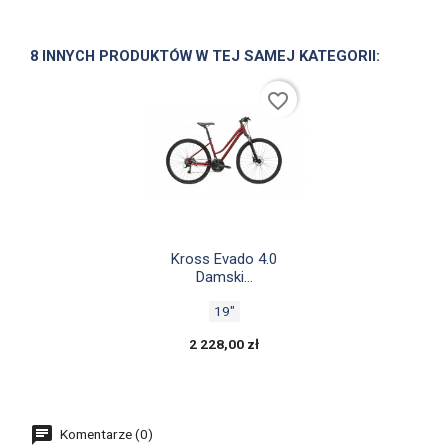
8 INNYCH PRODUKTÓW W TEJ SAMEJ KATEGORII:
favorite_border

Szybki podgląd
Kross Evado 4.0
Damski...
19"
2 228,00 zł
Komentarze (0)