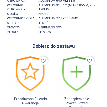
KIEROWNICA
ALUMINIUM 640 MM 31.8
WSPORNIK
ALUMINIUM 31,8/7° (M, L - 105MM, XL -
KIEROWNICY
120MM)
SIODŁO
KROSS
WSPORNIK SIODŁA
ALUMINIUM 27,2X350 AMO
STERY
1-1/8"
CHWYTY
HERRMANS OXY
PEDAŁY
FP-917N
Dobierz do zestawu
favorite_border
favorite_border


Szybki podgląd
Szybki podgląd
Przedłużona 3 Letnia
Zabezpieczenie
Gwarancja
Roweru Przed