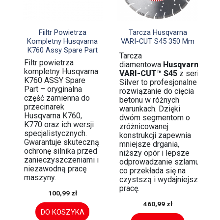


Szybki podgląd
Szybki podgląd
Fiiltr Powietrza
Tarcza Husqvarna
Kompletny Husqvarna
VARI-CUT S45 350 Mm
K760 Assy Spare Part
Tarcza
Filtr powietrza
diamentowa
Husqvarna
kompletny Husqvarna
VARI-CUT™ S45
z serii
K760 ASSY Spare
Silver to profesjonalne
Part – oryginalna
rozwiązanie do cięcia
część zamienna do
betonu w różnych
przecinarek
warunkach. Dzięki
Husqvarna K760,
dwóm segmentom o
K770 oraz ich wersji
zróżnicowanej
specjalistycznych.
konstrukcji zapewnia
Gwarantuje skuteczną
mniejsze drgania,
ochronę silnika przed
niższy opór i lepsze
zanieczyszczeniami i
odprowadzanie szlamu,
niezawodną pracę
co przekłada się na
maszyny.
czystszą i wydajniejszą
pracę.
100,99 zł
460,99 zł
DO KOSZYKA