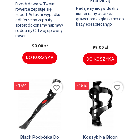
Kradzieżą
Przykładowo w Twoim
Nadajemy indywidualny
rowerze zepsuje się
numer ramy poprzez
suport. W takim wypadku
grawer oraz zgłaszamy do
odbierzemy zepsuty
bazy ebezpieczny.pl.
sprzęt dokonamy naprawy
i oddamy Ci Twój sprawny
rower.
99,00 zł
99,00 zł
DO KOSZYKA
DO KOSZYKA
-15%
-15%
favorite_border
favorite_border


Szybki podgląd
Szybki podgląd
Black Podpórka Do
Koszyk Na Bidon