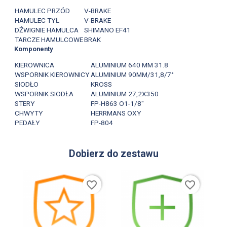
HAMULEC PRZÓD
V-BRAKE
HAMULEC TYŁ
V-BRAKE
DŹWIGNIE HAMULCA
SHIMANO EF41
TARCZE HAMULCOWE
BRAK
Komponenty
KIEROWNICA
ALUMINIUM 640 MM 31.8
WSPORNIK KIEROWNICY
ALUMINIUM 90MM/31,8/7°
SIODŁO
KROSS
WSPORNIK SIODŁA
ALUMINIUM 27,2X350
STERY
FP-H863 O1-1/8"
CHWYTY
HERRMANS OXY
PEDAŁY
FP-804
Dobierz do zestawu
favorite_border
favorite_border