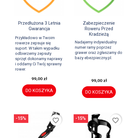


Szybki podgląd
Szybki podgląd
Przedłużona 3 Letnia
Zabezpieczenie
Gwarancja
Roweru Przed
Kradzieżą
Przykładowo w Twoim
Nadajemy indywidualny
rowerze zepsuje się
numer ramy poprzez
suport. W takim wypadku
grawer oraz zgłaszamy do
odbierzemy zepsuty
bazy ebezpieczny.pl.
sprzęt dokonamy naprawy
i oddamy Ci Twój sprawny
rower.
99,00 zł
99,00 zł
DO KOSZYKA
DO KOSZYKA
-15%
-15%
favorite_border
favorite_border