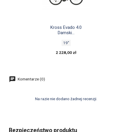

Szybki podgląd
Kross Evado 4.0
Damski...
19"
2 228,00 zł
Komentarze (0)
Na razie nie dodano żadnej recenzji.
Bezpieczeństwo produktu