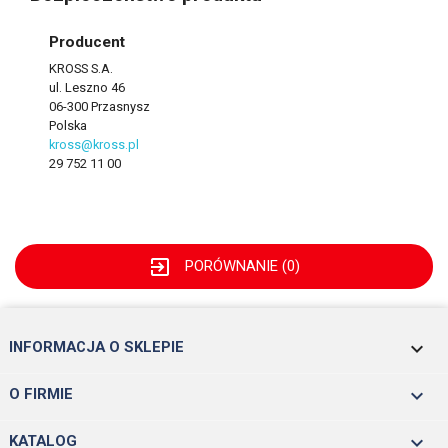
Producent
KROSS S.A.
ul. Leszno 46
06-300 Przasnysz
Polska
kross@kross.pl
29 752 11 00
exit_to_app
PORÓWNANIE (
0
)
keyboard_arrow_down
INFORMACJA O SKLEPIE

O FIRMIE

KATALOG