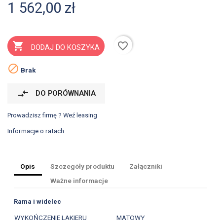
1 562,00 zł
favorite_border

DODAJ DO KOSZYKA

Brak
compare_arrows
DO PORÓWNANIA
Prowadzisz firmę ? Weź leasing
Informacje o ratach
Opis
Szczegóły produktu
Załączniki
Ważne informacje
Rama i widelec
WYKOŃCZENIE LAKIERU
MATOWY