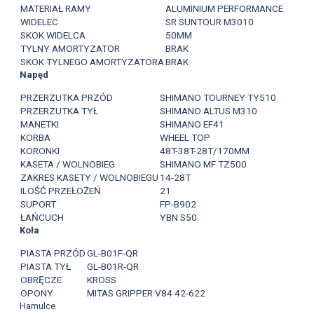
MATERIAŁ RAMY
ALUMINIUM PERFORMANCE
WIDELEC
SR SUNTOUR M3010
SKOK WIDELCA
50MM
TYLNY AMORTYZATOR
BRAK
SKOK TYLNEGO AMORTYZATORA
BRAK
Napęd
PRZERZUTKA PRZÓD
SHIMANO TOURNEY TY510
PRZERZUTKA TYŁ
SHIMANO ALTUS M310
MANETKI
SHIMANO EF41
KORBA
WHEEL TOP
KORONKI
48T-38T-28T/170MM
KASETA / WOLNOBIEG
SHIMANO MF TZ500
ZAKRES KASETY / WOLNOBIEGU
14-28T
ILOŚĆ PRZEŁOŻEŃ
21
SUPORT
FP-B902
ŁAŃCUCH
YBN S50
Koła
PIASTA PRZÓD
GL-B01F-QR
PIASTA TYŁ
GL-B01R-QR
OBRĘCZE
KROSS
OPONY
MITAS GRIPPER V84 42-622
Hamulce