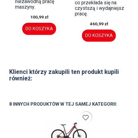
niezawodną pracę
co przekłada się na
maszyny.
czystszą i wydajniejszą
pracę.
100,99 zł
460,99 zł
DO KOSZYKA
DO KOSZYKA
Klienci którzy zakupili ten produkt kupili
również:
8 INNYCH PRODUKTÓW W TEJ SAMEJ KATEGORII:
favorite_border