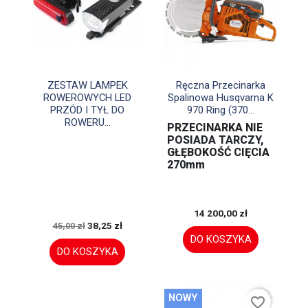


Szybki podgląd
Szybki podgląd
ZESTAW LAMPEK
Ręczna Przecinarka
ROWEROWYCH LED
Spalinowa Husqvarna K
PRZÓD I TYŁ DO
970 Ring (370...
ROWERU...
PRZECINARKA NIE
POSIADA TARCZY,
GŁĘBOKOŚĆ CIĘCIA
270mm
14 200,00 zł
38,25 zł
45,00 zł
DO KOSZYKA
DO KOSZYKA
NOWY
favorite_border