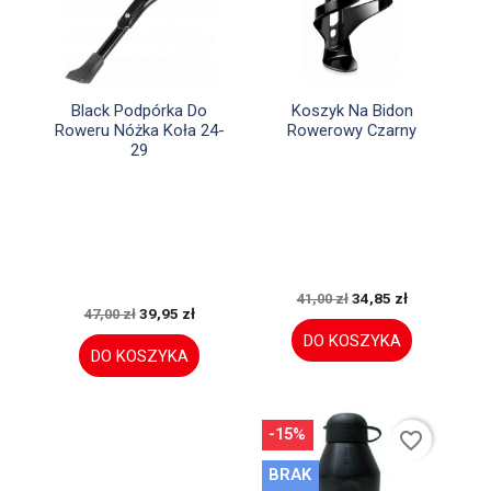


Szybki podgląd
Szybki podgląd
Black Podpórka Do
Koszyk Na Bidon
Roweru Nóżka Koła 24-
Rowerowy Czarny
29
34,85 zł
41,00 zł
39,95 zł
47,00 zł
DO KOSZYKA
DO KOSZYKA
-15%
favorite_border
BRAK