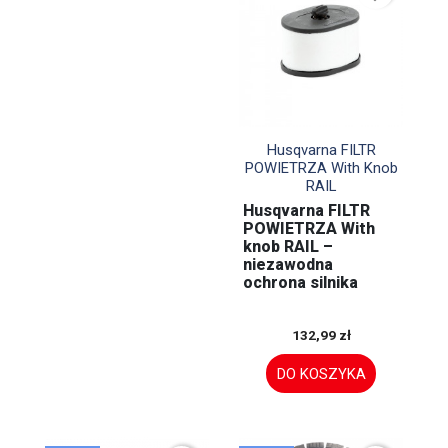

Szybki podgląd
Husqvarna FILTR
POWIETRZA With Knob
RAIL
Husqvarna FILTR
POWIETRZA With
knob RAIL –
niezawodna
ochrona silnika
132,99 zł
DO KOSZYKA