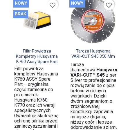
NOWY
NOWY
favorite_border
favorite_border
BRAK


Szybki podgląd
Szybki podgląd
Fiiltr Powietrza
Tarcza Husqvarna
Kompletny Husqvarna
VARI-CUT S45 350 Mm
K760 Assy Spare Part
Tarcza
Filtr powietrza
diamentowa
Husqvarna
kompletny Husqvarna
VARI-CUT™ S45
z serii
K760 ASSY Spare
Silver to profesjonalne
Part – oryginalna
rozwiązanie do cięcia
część zamienna do
betonu w różnych
przecinarek
warunkach. Dzięki
Husqvarna K760,
dwóm segmentom o
K770 oraz ich wersji
zróżnicowanej
specjalistycznych.
konstrukcji zapewnia
Gwarantuje skuteczną
mniejsze drgania,
ochronę silnika przed
niższy opór i lepsze
zanieczyszczeniami i
odprowadzanie szlamu,