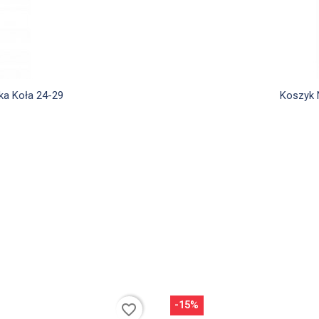
d
ka Koła 24-29
Koszyk 
-15%
favorite_border