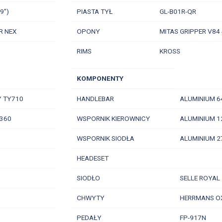
19")
PIASTA TYŁ
GL-B01R-QR
R NEX
OPONY
MITAS GRIPPER V84
RIMS
KROSS
KOMPONENTY
 TY710
HANDLEBAR
ALUMINIUM 6
360
WSPORNIK KIEROWNICY
ALUMINIUM 1
WSPORNIK SIODŁA
ALUMINIUM 2
HEADESET
SIODŁO
SELLE ROYAL
CHWYTY
HERRMANS O
PEDAŁY
FP-917N