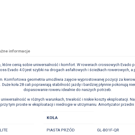
żne informacje
, które cenią sobie uniwersalność i komfort. W rowerach crossowych Evado 
oss Evado 4.0 jest szybki na drogach asfaltowych i ścieżkach rowerowych, a 
m. Komfortowa geometria umożliwia zajęcie wyprostowanej pozycji za kierow
Duże koła 28 cali poprawiają stabilność jazdy i bardziej płynnie pokonują n
dopasowanie roweru idealnie do naszych potrzeb.
 uniwersalność w różnych warunkach, trwałość i niskie koszty eksploatacji. 
rzy tym proste w eksploatacji i niedrogie w utrzymaniu. Amortyzator przedn
KOŁA
LITE
PIASTA PRZÓD
GL-B01F-QR