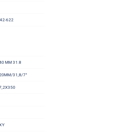
 42-622
40 MM 31.8
20MM/31,8/7°
7,2X350
XY