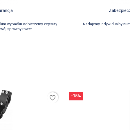
d
arancja
Zabezpiecz
takim wypadku odbierzemy zepsuty
Nadajemy indywidualny num
wój sprawny rower.
-15%
favorite_border