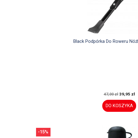

Szybki podglą
Black Podpórka Do Roweru Nóż
39,95 zł
47,00 zł
DO KOSZYKA
-15%