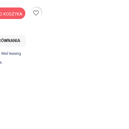
favorite_border
O KOSZYKA
RÓWNANIA
? Weź leasing
h