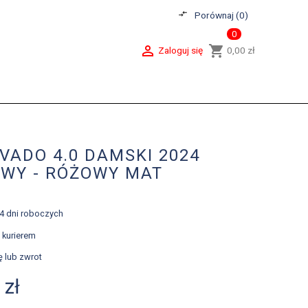
compare_arrows
Porównaj (
0
)
0

shopping_cart
Zaloguj się
0,00 zł
VADO 4.0 DAMSKI 2024
OWY - RÓŻOWY MAT
-4 dni roboczych
 kurierem
ę lub zwrot
 zł