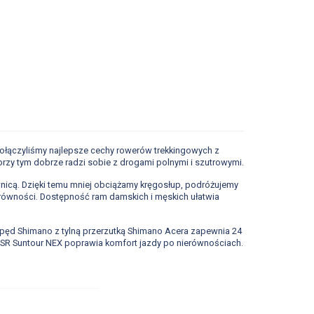
połączyliśmy najlepsze cechy rowerów trekkingowych z
przy tym dobrze radzi sobie z drogami polnymi i szutrowymi.
nicą. Dzięki temu mniej obciążamy kręgosłup, podróżujemy
ierówności. Dostępność ram damskich i męskich ułatwia
Napęd Shimano z tylną przerzutką Shimano Acera zapewnia 24
i SR Suntour NEX poprawia komfort jazdy po nierównościach.