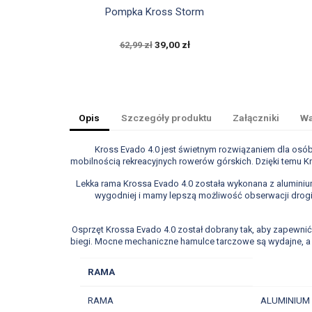

Szybki podgląd
Pompka Kross Storm
39,00 zł
62,99 zł
Opis
Szczegóły produktu
Załączniki
Wa
Kross Evado 4.0 jest świetnym rozwiązaniem dla osób
mobilnością rekreacyjnych rowerów górskich. Dzięki temu Kr
Lekka rama Krossa Evado 4.0 została wykonana z aluminiu
wygodniej i mamy lepszą możliwość obserwacji drogi. 
Osprzęt Krossa Evado 4.0 został dobrany tak, aby zapewnić
biegi. Mocne mechaniczne hamulce tarczowe są wydajne, a p
RAMA
RAMA
ALUMINIUM 