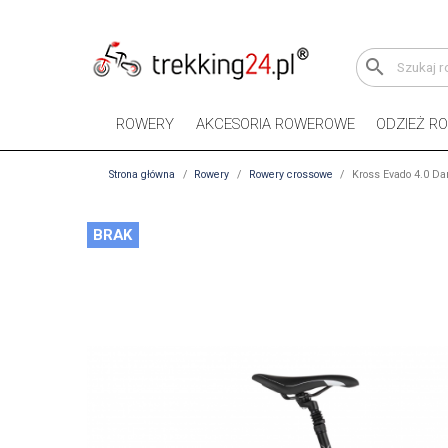
search
ROWERY
AKCESORIA ROWEROWE
ODZIEŻ R
Strona główna
Rowery
Rowery crossowe
Kross Evado 4.0 Da
BRAK