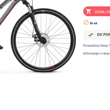

DODAJ D

Brak
compare_arrows
DO PO
Prowadzisz firmę 
Informacje o ratac