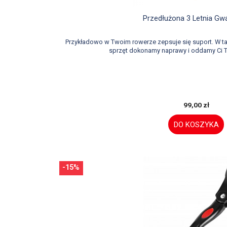

Szybki podglą
Przedłużona 3 Letnia Gw
Przykładowo w Twoim rowerze zepsuje się suport. W 
sprzęt dokonamy naprawy i oddamy Ci T
99,00 zł
DO KOSZYKA
-15%