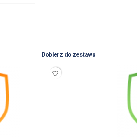
Dobierz do zestawu
favorite_border