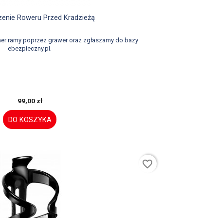

Szybki podgląd
enie Roweru Przed Kradzieżą
er ramy poprzez grawer oraz zgłaszamy do bazy
ebezpieczny.pl.
99,00 zł
DO KOSZYKA
favorite_border