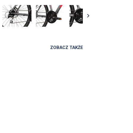

ZOBACZ TAKŻE