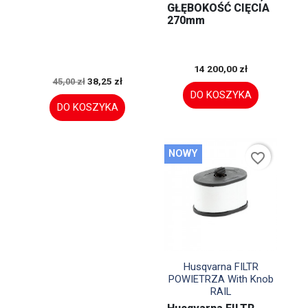
GŁĘBOKOŚĆ CIĘCIA
270mm
14 200,00 zł
38,25 zł
45,00 zł
DO KOSZYKA
DO KOSZYKA
NOWY
favorite_border

Szybki podgląd
Husqvarna FILTR
POWIETRZA With Knob
RAIL