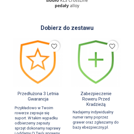
siodło
KLS CrossLine
pedały
alloy
Dobierz do zestawu
favorite_border
favorite_border


Szybki podgląd
Szybki podgląd
Przedłużona 3 Letnia
Zabezpieczenie
Gwarancja
Roweru Przed
Kradzieżą
Przykładowo w Twoim
Nadajemy indywidualny
rowerze zepsuje się
numer ramy poprzez
suport. W takim wypadku
grawer oraz zgłaszamy do
odbierzemy zepsuty
bazy ebezpieczny.pl.
sprzęt dokonamy naprawy
i oddamy Ci Twój sprawny