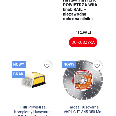
Husqvarna FILTR
POWIETRZA With
knob RAIL –
niezawodna
ochrona silnika
132,99 zł
DO KOSZYKA
NOWY
NOWY
favorite_border
favorite_border
BRAK


Szybki podgląd
Szybki podgląd
Fiiltr Powietrza
Tarcza Husqvarna
Kompletny Husqvarna
VARI-CUT S45 350 Mm