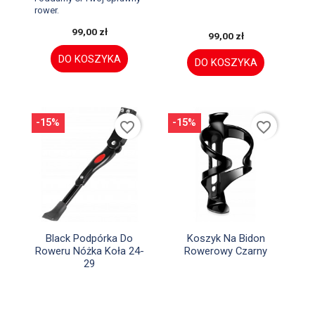
rower.
99,00 zł
99,00 zł
DO KOSZYKA
DO KOSZYKA
-15%
-15%
favorite_border
favorite_border


Szybki podgląd
Szybki podgląd
Black Podpórka Do
Koszyk Na Bidon
Roweru Nóżka Koła 24-
Rowerowy Czarny
29