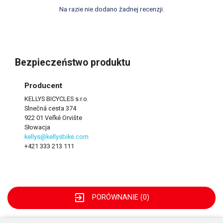
Na razie nie dodano żadnej recenzji.
Bezpieczeństwo produktu
Producent
KELLYS BICYCLES s.r.o.
Slnečná cesta 374
922 01 Veľké Orvište
Słowacja
kellys@kellysbike.com
+421 333 213 111
exit_to_app
PORÓWNANIE (
0
)