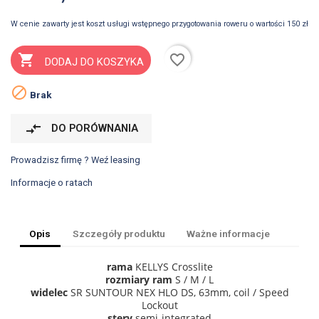
W cenie zawarty jest koszt usługi wstępnego przygotowania roweru o wartości 150 zł
favorite_border

DODAJ DO KOSZYKA

Brak
compare_arrows
DO PORÓWNANIA
Prowadzisz firmę ? Weź leasing
Informacje o ratach
Opis
Szczegóły produktu
Ważne informacje
rama
KELLYS Crosslite
rozmiary ram
S / M / L
widelec
SR SUNTOUR NEX HLO DS, 63mm, coil / Speed
Lockout
stery
semi-integrated