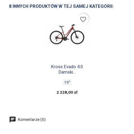
8 INNYCH PRODUKTÓW W TEJ SAMEJ KATEGORII:
favorite_border

Szybki podgląd
Kross Evado 4.0
Damski...
19"
2 228,00 zł
Komentarze (0)