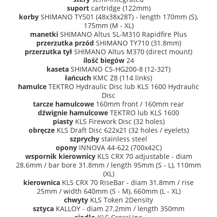
suport
cartridge (122mm)
korby
SHIMANO TY501 (48x38x28T) - length 170mm (S),
175mm (M - XL)
manetki
SHIMANO Altus SL-M310 Rapidfire Plus
przerzutka przód
SHIMANO TY710 (31.8mm)
przerzutka tył
SHIMANO Altus M370 (direct mount)
ilość biegów
24
kaseta
SHIMANO CS-HG200-8 (12-32T)
łańcuch
KMC Z8 (114 links)
hamulce
TEKTRO Hydraulic Disc lub KLS 1600 Hydraulic
Disc
tarcze hamulcowe
160mm front / 160mm rear
dźwignie hamulcowe
TEKTRO lub KLS 1600
piasty
KLS Firework Disc (32 holes)
obręcze
KLS Draft Disc 622x21 (32 holes / eyelets)
szprychy
stainless steel
opony
INNOVA 44-622 (700x42C)
wspornik kierownicy
KLS CRX 70 adjustable - diam
28.6mm / bar bore 31.8mm / length 95mm (S - L), 110mm
(XL)
kierownica
KLS CRX 70 RiseBar - diam 31.8mm / rise
25mm / width 640mm (S - M), 660mm (L - XL)
chwyty
KLS Token 2Density
sztyca
KALLOY - diam 27.2mm / length 350mm