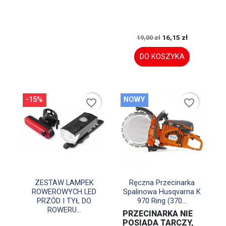
16,15 zł
19,00 zł
DO KOSZYKA
-15%
NOWY
favorite_border
favorite_border


Szybki podgląd
Szybki podgląd
ZESTAW LAMPEK
Ręczna Przecinarka
ROWEROWYCH LED
Spalinowa Husqvarna K
PRZÓD I TYŁ DO
970 Ring (370...
ROWERU...
PRZECINARKA NIE
POSIADA TARCZY,