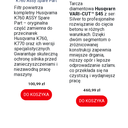
K760 Assy Spare Part
Tarcza
Filtr powietrza
diamentowa
Husqvarna
kompletny Husqvarna
VARI-CUT™ S45
z serii
K760 ASSY Spare
Silver to profesjonalne
Part – oryginalna
rozwiązanie do cięcia
część zamienna do
betonu w różnych
przecinarek
warunkach. Dzięki
Husqvarna K760,
dwóm segmentom o
K770 oraz ich wersji
zróżnicowanej
specjalistycznych.
konstrukcji zapewnia
Gwarantuje skuteczną
mniejsze drgania,
ochronę silnika przed
niższy opór i lepsze
zanieczyszczeniami i
odprowadzanie szlamu,
niezawodną pracę
co przekłada się na
maszyny.
czystszą i wydajniejszą
pracę.
100,99 zł
460,99 zł
DO KOSZYKA
DO KOSZYKA