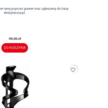
er ramy poprzez grawer oraz zgłaszamy do bazy
ebezpieczny.pl.
99,00 zł
DO KOSZYKA
favorite_border