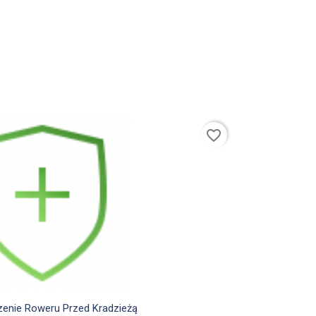
favorite_border

Szybki podgląd
enie Roweru Przed Kradzieżą