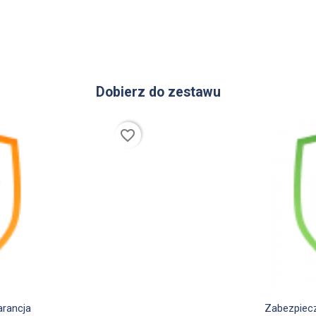
Dobierz do zestawu
favorite_border
d
arancja
Zabezpiecz