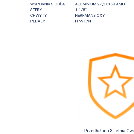
WSPORNIK SIODŁA
ALUMINIUM 27,2X350 AMO
STERY
1-1/8"
CHWYTY
HERRMANS OXY
PEDAŁY
FP-917N

Szybki podglą
Przedłużona 3 Letnia Gw