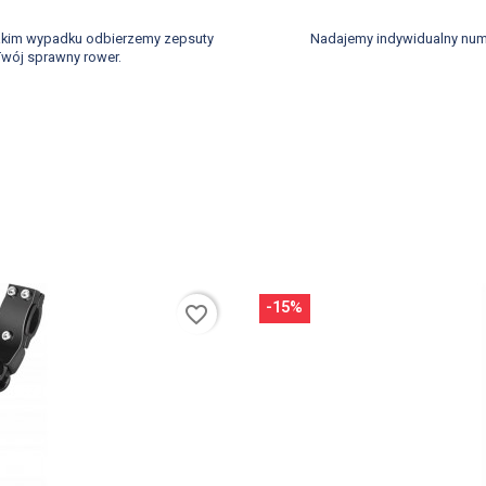
takim wypadku odbierzemy zepsuty
Nadajemy indywidualny num
wój sprawny rower.
-15%
favorite_border