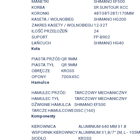
MANETKI
SHIMANO EF500
KORBA
SR SUNTOUR XCC
KORONKI
48T-38T-28T/170MM
KASETA / WOLNOBIEG
SHIMANO HG200
ZAKRES KASETY / WOLNOBIEGU
12-32T
ILOŚĆ PRZEŁOŻEŃ
24
SUPORT
FP-B902
ŁAŃCUCH
SHIMANO HG40
Koła
PIASTA PRZÓD
QR 9MM
PIASTA TYŁ
QR 9MM
OBRĘCZE
KROSS
OPONY
700X45C
Hamulce
HAMULEC PRZÓD
TARCZOWY MECHANICZNY
HAMULEC TYŁ
TARCZOWY MECHANICZNY
DŹWIGNIE HAMULCA
SHIMANO EF500
TARCZE HAMULCOWE
DISC (160)
Komponenty
KIEROWNICA
ALUMINIUM 640 MM 31.8
WSPORNIK KIEROWNICY
ALUMINIUM 31,8/7° (M, L - 105
SIODŁO
KROSS