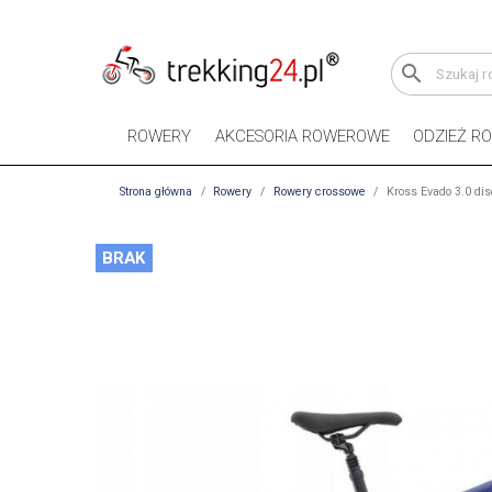
search
ROWERY
AKCESORIA ROWEROWE
ODZIEŻ R
Strona główna
Rowery
Rowery crossowe
Kross Evado 3.0 di
BRAK