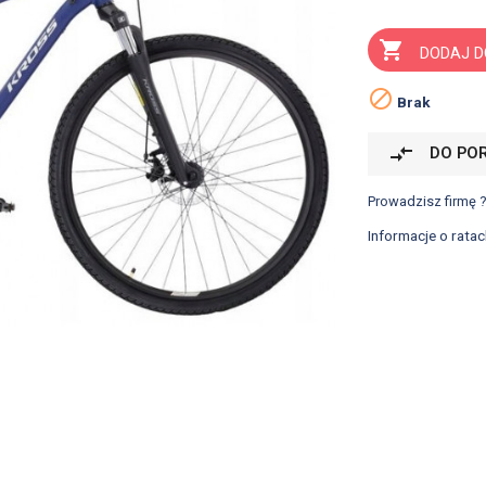

DODAJ D

Brak
compare_arrows
DO PO
Prowadzisz firmę 
Informacje o ratac