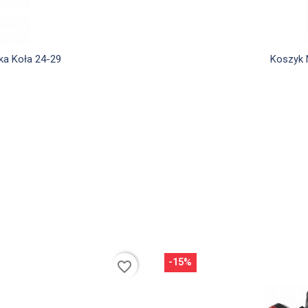
d
ka Koła 24-29
Koszyk 
-15%
favorite_border