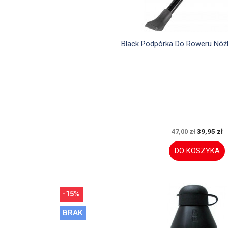

Szybki podglą
Black Podpórka Do Roweru Nóż
39,95 zł
47,00 zł
DO KOSZYKA
-15%
BRAK