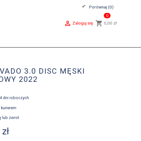
compare_arrows
Porównaj (
0
)
0

shopping_cart
Zaloguj się
0,00 zł
VADO 3.0 DISC MĘSKI
OWY 2022
-4 dni roboczych
 kurierem
ę lub zwrot
 zł