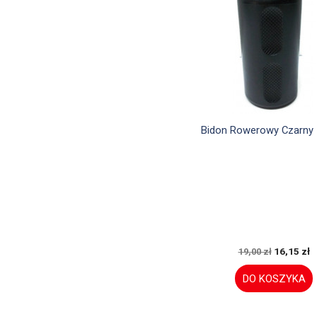

Szybki podglą
Bidon Rowerowy Czarny 
16,15 zł
19,00 zł
DO KOSZYKA