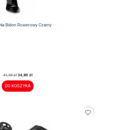

Szybki podgląd
Na Bidon Rowerowy Czarny
34,85 zł
41,00 zł
DO KOSZYKA
favorite_border