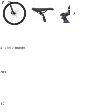

żne informacje
ANCE
710