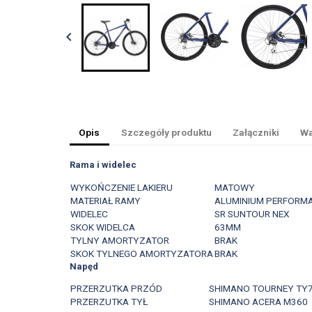

Opis
Szczegóły produktu
Załączniki
Wa
Rama i widelec
WYKOŃCZENIE LAKIERU
MATOWY
MATERIAŁ RAMY
ALUMINIUM PERFORM
WIDELEC
SR SUNTOUR NEX
SKOK WIDELCA
63MM
TYLNY AMORTYZATOR
BRAK
SKOK TYLNEGO AMORTYZATORA
BRAK
Napęd
PRZERZUTKA PRZÓD
SHIMANO TOURNEY TY
PRZERZUTKA TYŁ
SHIMANO ACERA M360