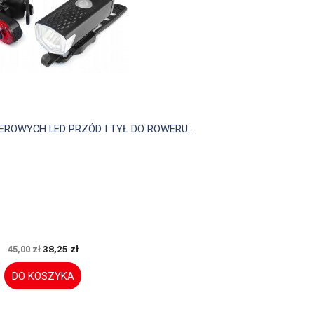

Szybki podgląd
OWYCH LED PRZÓD I TYŁ DO ROWERU...
38,25 zł
45,00 zł
DO KOSZYKA