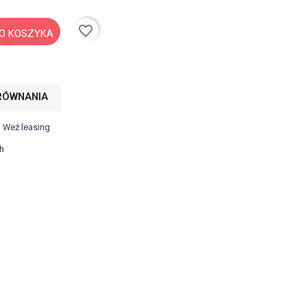
favorite_border
O KOSZYKA
RÓWNANIA
? Weź leasing
h