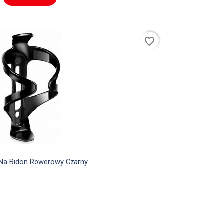
favorite_border

Szybki podgląd
Na Bidon Rowerowy Czarny