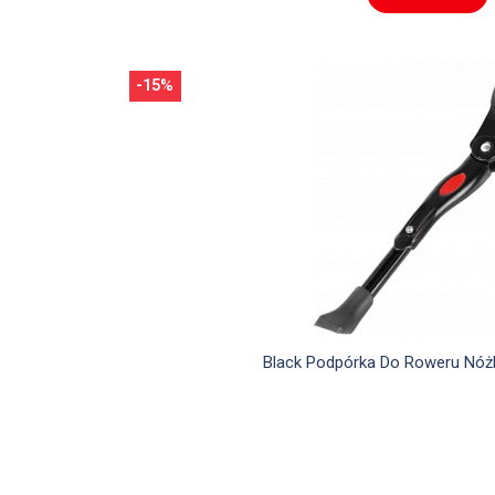
-15%

Szybki podglą
Black Podpórka Do Roweru Nóż