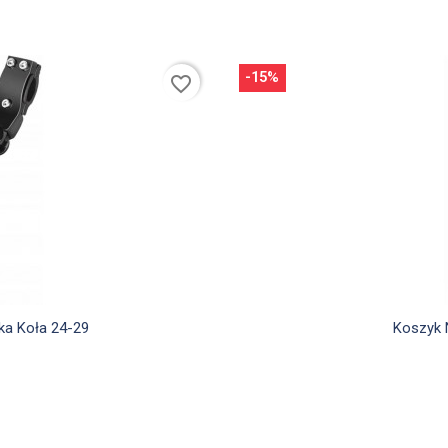
-15%
favorite_border
d
ka Koła 24-29
Koszyk 