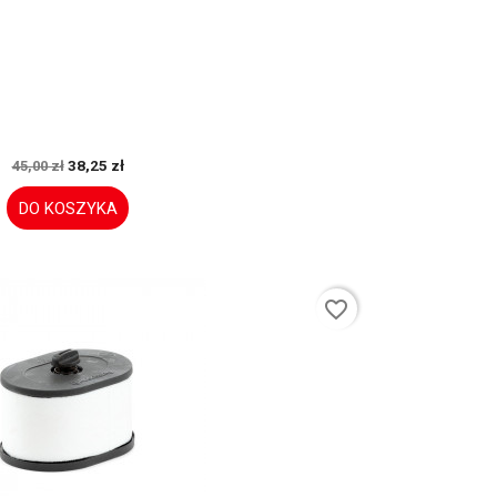
38,25 zł
45,00 zł
DO KOSZYKA
favorite_border