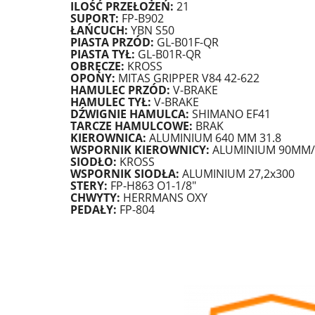
ILOŚĆ PRZEŁOŻEŃ:
21
SUPORT:
FP-B902
ŁAŃCUCH:
YBN S50
PIASTA PRZÓD:
GL-B01F-QR
PIASTA TYŁ:
GL-B01R-QR
OBRĘCZE:
KROSS
OPONY:
MITAS GRIPPER V84 42-622
HAMULEC PRZÓD:
V-BRAKE
HAMULEC TYŁ:
V-BRAKE
DŹWIGNIE HAMULCA:
SHIMANO EF41
TARCZE HAMULCOWE:
BRAK
KIEROWNICA:
ALUMINIUM 640 MM 31.8
WSPORNIK KIEROWNICY:
ALUMINIUM 90MM/3
SIODŁO:
KROSS
WSPORNIK SIODŁA:
ALUMINIUM 27,2x300
STERY:
FP-H863 O1-1/8"
CHWYTY:
HERRMANS OXY
PEDAŁY:
FP-804