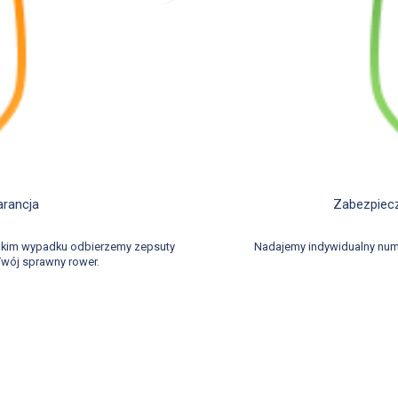
d
arancja
Zabezpiecz
takim wypadku odbierzemy zepsuty
Nadajemy indywidualny num
wój sprawny rower.