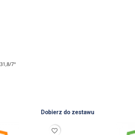
1,8/7°
Dobierz do zestawu
favorite_border