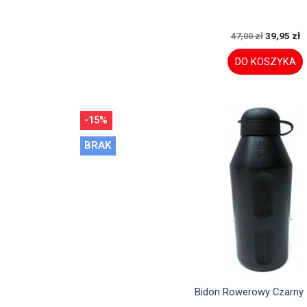
39,95 zł
47,00 zł
DO KOSZYKA
-15%
BRAK

Szybki podglą
Bidon Rowerowy Czarny 