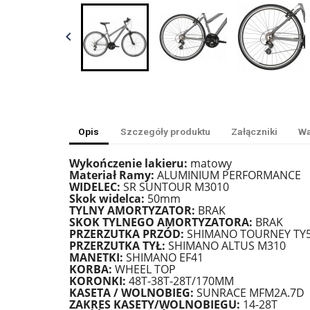

Opis
Szczegóły produktu
Załączniki
Wa
Wykończenie lakieru:
matowy
Materiał Ramy:
ALUMINIUM PERFORMANCE
WIDELEC:
SR SUNTOUR M3010
Skok widelca:
50mm
TYLNY AMORTYZATOR:
BRAK
SKOK TYLNEGO AMORTYZATORA:
BRAK
PRZERZUTKA PRZÓD:
SHIMANO TOURNEY TY
PRZERZUTKA TYŁ:
SHIMANO ALTUS M310
MANETKI:
SHIMANO EF41
KORBA:
WHEEL TOP
KORONKI:
48T-38T-28T/170MM
KASETA / WOLNOBIEG:
SUNRACE MFM2A.7D
ZAKRES KASETY/WOLNOBIEGU:
14-28T