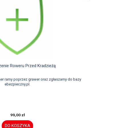

Szybki podgląd
enie Roweru Przed Kradzieżą
er ramy poprzez grawer oraz zgłaszamy do bazy
ebezpieczny.pl.
99,00 zł
DO KOSZYKA