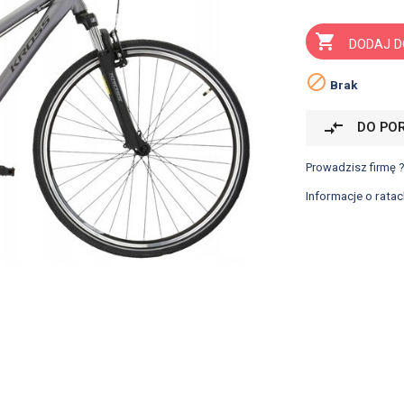

DODAJ D

Brak
compare_arrows
DO PO
Prowadzisz firmę 
Informacje o ratac