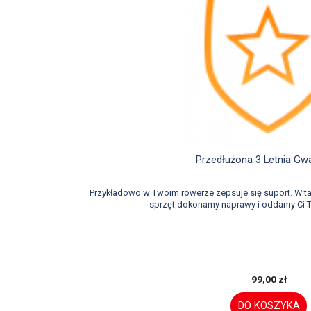

Szybki podglą
Przedłużona 3 Letnia Gw
Przykładowo w Twoim rowerze zepsuje się suport. W 
sprzęt dokonamy naprawy i oddamy Ci T
99,00 zł
DO KOSZYKA