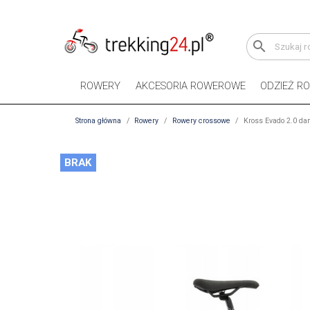
search
ROWERY
AKCESORIA ROWEROWE
ODZIEŻ R
Strona główna
Rowery
Rowery crossowe
Kross Evado 2.0 da
BRAK