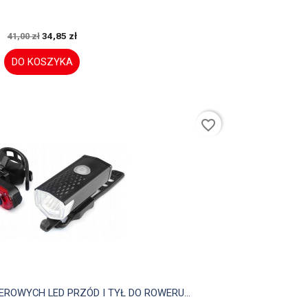
34,85 zł
41,00 zł
DO KOSZYKA
favorite_border

Szybki podgląd
OWYCH LED PRZÓD I TYŁ DO ROWERU...