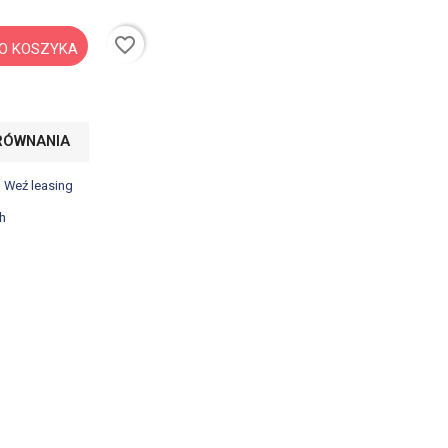
favorite_border
O KOSZYKA
RÓWNANIA
? Weź leasing
h