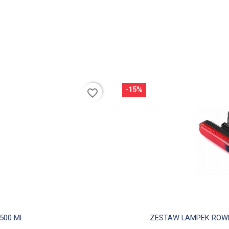
-15%
favorite_border
d
500 Ml
ZESTAW LAMPEK ROWER