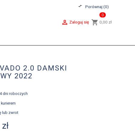
compare_arrows
Porównaj (
0
)
0

shopping_cart
Zaloguj się
0,00 zł
VADO 2.0 DAMSKI
WY 2022
-4 dni roboczych
 kurierem
ę lub zwrot
 zł