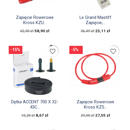


Szybki podgląd
Szybki podgląd
Zapięcie Rowerowe
Le Grand Mastiff
Kross KZU...
Zapięcie,...
58,90 zł
23,11 zł
62,00 zł
36,49 zł
-15%
-5%
favorite_border
favorite_border


Szybki podgląd
Szybki podgląd
Dętka ACCENT 700 X 32-
Zapięcie Rowerowe
43C...
Kross KZS...
8,67 zł
27,55 zł
10,20 zł
29,00 zł