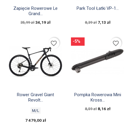


Szybki podgląd
Szybki podgląd
Zapięcie Rowerowe Le
Park Tool Łatki VP-1...
Grand...
34,19 zł
7,13 zł
35,99 zł
8,39 zł
-5%
favorite_border
favorite_border


Szybki podgląd
Szybki podgląd
Rower Gravel Giant
Pompka Rowerowa Mini
Revolt...
Kross...
8,16 zł
8,59 zł
M/L
7 479,00 zł