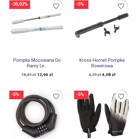
-30,02%
-5%
favorite_border
favorite_border


Szybki podgląd
Szybki podgląd
Pompka Mocowana Do
Kross Hornet Pompka
Ramy Le...
Rowerowa
12,94 zł
4,08 zł
18,49 zł
4,29 zł
-5%
-5%
favorite_border
favorite_border