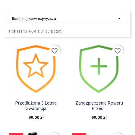

Ilość, najpierw najwyższa
Pokazano 1-34 z 8133 pozycji
favorite_border
favorite_border


Szybki podgląd
Szybki podgląd
Przedłużona 3 Letnia
Zabezpieczenie Roweru
Gwarancja
Przed...
99,00 zł
99,00 zł