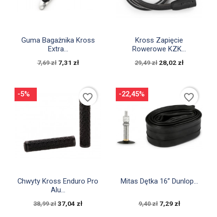


Szybki podgląd
Szybki podgląd
Guma Bagażnika Kross
Kross Zapięcie
Extra...
Rowerowe KZK...
7,31 zł
28,02 zł
7,69 zł
29,49 zł
-5%
-22,45%
favorite_border
favorite_border


Szybki podgląd
Szybki podgląd
Chwyty Kross Enduro Pro
Mitas Dętka 16” Dunlop...
Alu...
37,04 zł
7,29 zł
38,99 zł
9,40 zł