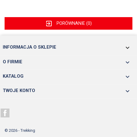
exit_to_app
PORÓWNANIE (
0
)
keyboard_arrow_down
INFORMACJA O SKLEPIE

O FIRMIE

KATALOG

TWOJE KONTO
Facebook
© 2026 - Trekking