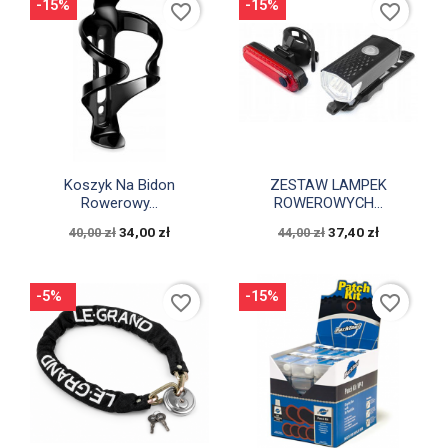
-15%
-15%
favorite_border
favorite_border


Szybki podgląd
Szybki podgląd
Koszyk Na Bidon
ZESTAW LAMPEK
Rowerowy...
ROWEROWYCH...
34,00 zł
37,40 zł
40,00 zł
44,00 zł
-5%
-15%
favorite_border
favorite_border