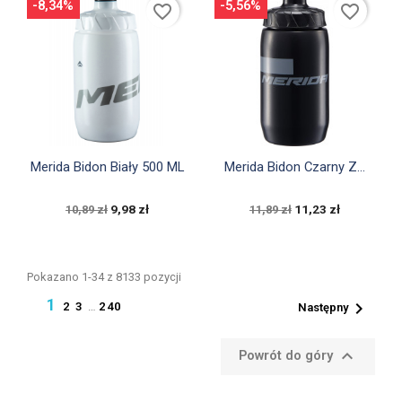
-8,34%
-5,56%
favorite_border
favorite_border


Szybki podgląd
Szybki podgląd
Merida Bidon Biały 500 ML
Merida Bidon Czarny Z...
9,98 zł
11,23 zł
10,89 zł
11,89 zł
Pokazano 1-34 z 8133 pozycji
1

2
3
…
240
Następny

Powrót do góry