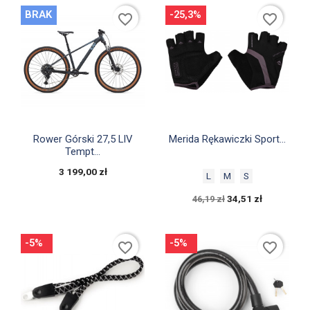
BRAK
-25,3%
favorite_border
favorite_border


Szybki podgląd
Szybki podgląd
Rower Górski 27,5 LIV
Merida Rękawiczki Sport...
Tempt...
3 199,00 zł
L
M
S
34,51 zł
46,19 zł
-5%
-5%
favorite_border
favorite_border