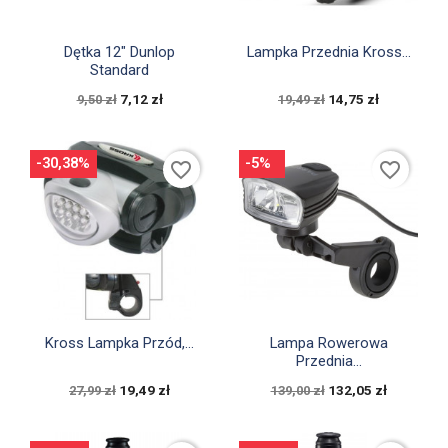


Szybki podgląd
Szybki podgląd
Dętka 12" Dunlop
Lampka Przednia Kross...
Standard
7,12 zł
14,75 zł
9,50 zł
19,49 zł
-30,38%
-5%
favorite_border
favorite_border


Szybki podgląd
Szybki podgląd
Kross Lampka Przód,...
Lampa Rowerowa
Przednia...
19,49 zł
132,05 zł
27,99 zł
139,00 zł