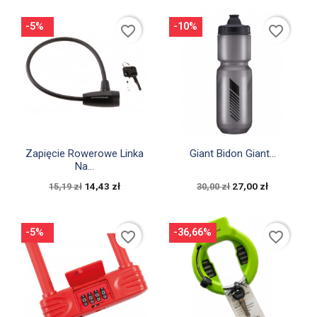
-5%
-10%
favorite_border
favorite_border


Szybki podgląd
Szybki podgląd
Zapięcie Rowerowe Linka
Giant Bidon Giant...
Na...
14,43 zł
27,00 zł
15,19 zł
30,00 zł
-5%
-36,66%
favorite_border
favorite_border