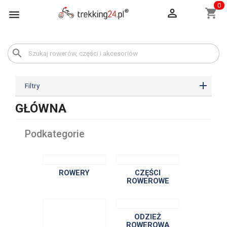
0

shopping_cart

search
Filtry
GŁÓWNA
Podkategorie
ROWERY
CZĘŚCI
ROWEROWE
ODZIEŻ
ROWEROWA