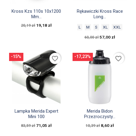


Szybki podgląd
Szybki podgląd
Kross Kzs 110s 10x1200
Rękawiczki Kross Race
Mm...
Long...
19,18 zł
20,19 zł
L
M
S
XL
XXL
57,00 zł
60,00 zł
-15%
-17,23%
favorite_border
favorite_border


Szybki podgląd
Szybki podgląd
Lampka Merida Expert
Merida Bidon
Mini 100
Przezroczysty...
71,05 zł
8,60 zł
83,59 zł
10,39 zł