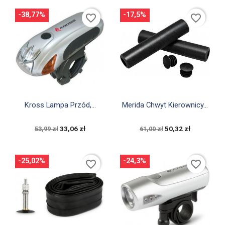
-38,77%
-17,5%
favorite_border
favorite_border


Szybki podgląd
Szybki podgląd
Kross Lampa Przód,...
Merida Chwyt Kierownicy...
33,06 zł
50,32 zł
53,99 zł
61,00 zł
-25,02%
-24,3%
favorite_border
favorite_border