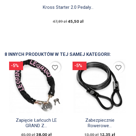

Szybki podgląd
Kross Starter 2.0 Pedały...
45,50 zł
47,89 zł
8 INNYCH PRODUKTÓW W TEJ SAMEJ KATEGORII:
-5%
-5%
favorite_border
favorite_border


Szybki podgląd
Szybki podgląd
Zapięcie Łańcuch LE
Zabezpiecznie
GRAND Z...
Rowerowe...
38,00 zł
12,35 zł
40,00 zł
13,00 zł