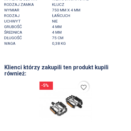
RODZAJ ZAMKA
KLUCZ
WYMIAR
750 MM X 4 MM
RODZAJ
ŁAŃCUCH
UCHWYT
NIE
GRUBOŚĆ
4 MM
ŚREDNICA
4 MM
DŁUGOŚĆ
75 CM
WAGA
0,38 KG
Klienci którzy zakupili ten produkt kupili
również:
-5%
favorite_border