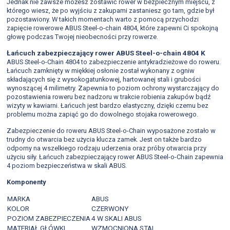
Jednak nie zawsze możesz zostawić rower w bezpiecznym miejscu, z
którego wiesz, że po wyjściu z zakupami zastaniesz go tam, gdzie był
pozostawiony. W takich momentach warto z pomocą przychodzi
zapięcie rowerowe ABUS Steel-o-chain 4804, które zapewni Ci spokojną
głowę podczas Twojej nieobecności przy rowerze.
Łańcuch zabezpieczający rower ABUS Steel-o-chain 4804 K
ABUS Steel-o-Chain 4804 to zabezpieczenie antykradzieżowe do roweru.
Łańcuch zamknięty w miękkiej osłonie został wykonany z ogniw
składających się z wysokogatunkowej, hartowanej stali i grubości
wynoszącej 4 milimetry. Zapewnia to poziom ochrony wystarczający do
pozostawienia roweru bez nadzoru w trakcie robienia zakupów bądź
wizyty w kawiarni. Łańcuch jest bardzo elastyczny, dzięki czemu bez
problemu można zapiąć go do dowolnego stojaka rowerowego.
Zabezpieczenie do roweru ABUS Steel-o-Chain wyposażone zostało w
trudny do otwarcia bez użycia klucza zamek. Jest on także bardzo
odporny na wszelkiego rodzaju uderzenia oraz próby otwarcia przy
użyciu siły. Łańcuch zabezpieczający rower ABUS Steel-o-Chain zapewnia
4 poziom bezpieczeństwa w skali ABUS.
Komponenty
MARKA
ABUS
KOLOR
CZERWONY
POZIOM ZABEZPIECZENIA
4 W SKALI ABUS
MATERIAŁ GŁÓWKI
WZMOCNIONA STAL