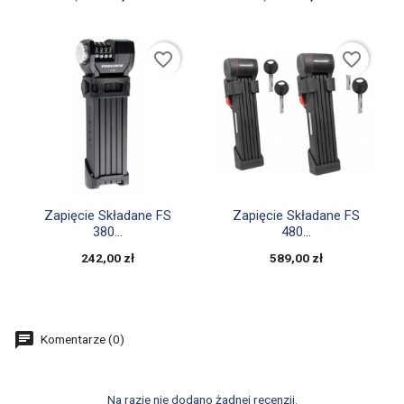
favorite_border
favorite_border


Szybki podgląd
Szybki podgląd
Zapięcie Składane FS
Zapięcie Składane FS
380...
480...
242,00 zł
589,00 zł
Komentarze (0)
Na razie nie dodano żadnej recenzji.