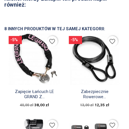
również:
8 INNYCH PRODUKTÓW W TEJ SAMEJ KATEGORII:
-5%
-5%
favorite_border
favorite_border


Szybki podgląd
Szybki podgląd
Zapięcie Łańcuch LE
Zabezpiecznie
GRAND Z...
Rowerowe...
38,00 zł
12,35 zł
40,00 zł
13,00 zł
favorite_border
favorite_border