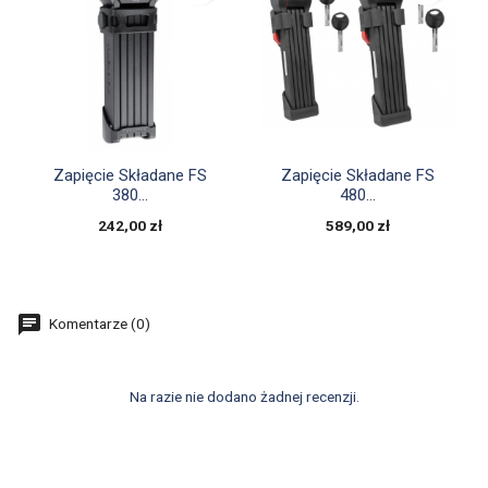


Szybki podgląd
Szybki podgląd
Zapięcie Składane FS
Zapięcie Składane FS
380...
480...
242,00 zł
589,00 zł
Komentarze (0)
Na razie nie dodano żadnej recenzji.