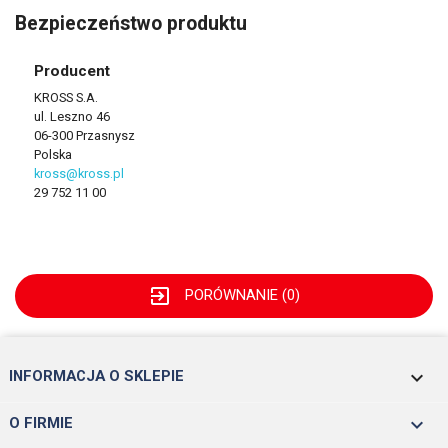
Bezpieczeństwo produktu
Producent
KROSS S.A.
ul. Leszno 46
06-300 Przasnysz
Polska
kross@kross.pl
29 752 11 00
exit_to_app
PORÓWNANIE (
0
)
keyboard_arrow_down
INFORMACJA O SKLEPIE

O FIRMIE