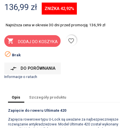
136,99 zł
ZNIŻKA 42,92%
Najniższa cena w okresie 30 dni przed promocją:
136,99 zł
favorite_border

DODAJ DO KOSZYKA

Brak
compare_arrows
DO PORÓWNANIA
Informacje o ratach
Opis
Szczegóły produktu
Zapięcie do roweru Ultimate 420
Zapięcia rowerowe typu U-Lock są uważane za najbezpieczniejsze
rozwiązanie antykradzieżowe. Model Ultimate 420 został wykonany