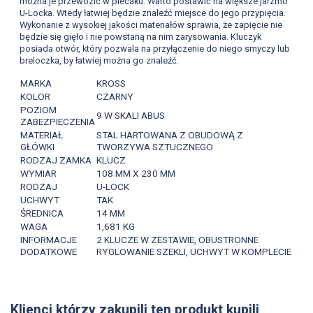
można je przewozić w plecaku. Warto postawić na większe jarzmo
U-Locka. Wtedy łatwiej będzie znaleźć miejsce do jego przypięcia.
Wykonanie z wysokiej jakości materiałów sprawia, że zapięcie nie
będzie się gięło i nie powstaną na nim zarysowania. Kluczyk
posiada otwór, który pozwala na przyłączenie do niego smyczy lub
breloczka, by łatwiej można go znaleźć.
MARKA
KROSS
KOLOR
CZARNY
POZIOM
9 W SKALI ABUS
ZABEZPIECZENIA
MATERIAŁ
STAL HARTOWANA Z OBUDOWĄ Z
GŁÓWKI
TWORZYWA SZTUCZNEGO
RODZAJ ZAMKA
KLUCZ
WYMIAR
108 MM X 230 MM
RODZAJ
U-LOCK
UCHWYT
TAK
ŚREDNICA
14 MM
WAGA
1,681 KG
INFORMACJE
2 KLUCZE W ZESTAWIE, OBUSTRONNE
DODATKOWE
RYGLOWANIE SZEKLI, UCHWYT W KOMPLECIE
Klienci którzy zakupili ten produkt kupili