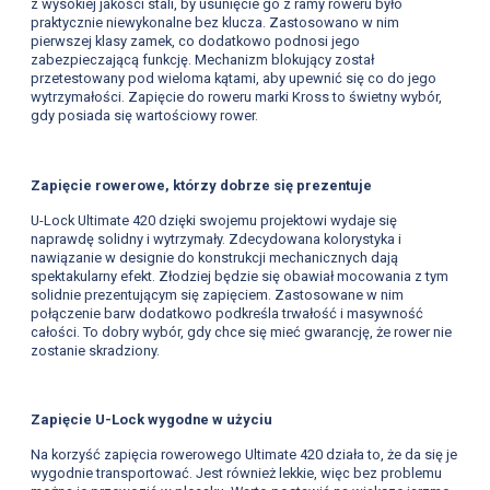
z wysokiej jakości stali, by usunięcie go z ramy roweru było
praktycznie niewykonalne bez klucza. Zastosowano w nim
pierwszej klasy zamek, co dodatkowo podnosi jego
zabezpieczającą funkcję. Mechanizm blokujący został
przetestowany pod wieloma kątami, aby upewnić się co do jego
wytrzymałości. Zapięcie do roweru marki Kross to świetny wybór,
gdy posiada się wartościowy rower.
Zapięcie rowerowe, którzy dobrze się prezentuje
U-Lock Ultimate 420 dzięki swojemu projektowi wydaje się
naprawdę solidny i wytrzymały. Zdecydowana kolorystyka i
nawiązanie w designie do konstrukcji mechanicznych dają
spektakularny efekt. Złodziej będzie się obawiał mocowania z tym
solidnie prezentującym się zapięciem. Zastosowane w nim
połączenie barw dodatkowo podkreśla trwałość i masywność
całości. To dobry wybór, gdy chce się mieć gwarancję, że rower nie
zostanie skradziony.
Zapięcie U-Lock wygodne w użyciu
Na korzyść zapięcia rowerowego Ultimate 420 działa to, że da się je
wygodnie transportować. Jest również lekkie, więc bez problemu