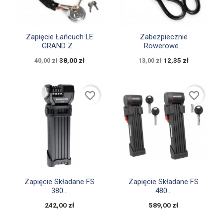


Szybki podgląd
Szybki podgląd
Zapięcie Łańcuch LE
Zabezpiecznie
GRAND Z...
Rowerowe...
38,00 zł
12,35 zł
40,00 zł
13,00 zł
favorite_border
favorite_border


Szybki podgląd
Szybki podgląd
Zapięcie Składane FS
Zapięcie Składane FS
380...
480...
242,00 zł
589,00 zł