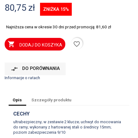
80,75 zł
ZNIŻKA 15%
Najniższa cena w okresie 30 dni przed promocją:
81,60 zł
favorite_border

DODAJ DO KOSZYKA
compare_arrows
DO PORÓWNANIA
Informacje o ratach
Opis
Szczegóły produktu
CECHY
ultrabezpieczny; w zestawie 2 klucze; uchwyt do mocowania
do ramy; wykonany z hartowanej stali o średnicy 15mm;
poziom zabezpieczenia 9/10