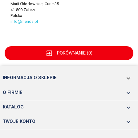
Marii Skłodowskiej-Curie 35
41-800 Zabrze
Polska
info@merida.pl
exit_to_app
PORÓWNANIE (
0
)
keyboard_arrow_down
INFORMACJA O SKLEPIE

O FIRMIE

KATALOG

TWOJE KONTO