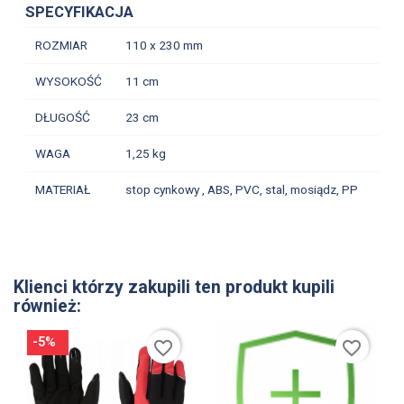
SPECYFIKACJA
ROZMIAR
110 x 230 mm
WYSOKOŚĆ
11 cm
DŁUGOŚĆ
23 cm
WAGA
1,25 kg
MATERIAŁ
stop cynkowy , ABS, PVC, stal, mosiądz, PP
Klienci którzy zakupili ten produkt kupili
również:
-5%
favorite_border
favorite_border