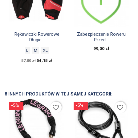


Szybki podgląd
Szybki podgląd
Rękawiczki Rowerowe
Zabezpieczenie Roweru
Długie...
Przed...
99,00 zł
L
M
XL
54,15 zł
57,00 zł
8 INNYCH PRODUKTÓW W TEJ SAMEJ KATEGORII:
-5%
-5%
favorite_border
favorite_border