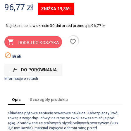
96,77 zł
ZNIŻKA 19,36%
Najniższa cena w okresie 30 dni przed promocją:
96,77 zł
favorite_border

DODAJ DO KOSZYKA

Brak
compare_arrows
DO PORÓWNANIA
Informacje o ratach
Opis
Szczegóły produktu
Składane płytowe zapięcie rowerowe na klucz. Zabezpieczy Twój
rower, a wygodny uchwyt na ramę pozwoli zawsze mieć je pod
ręką. Zbudowane ze stalowych płytek pokrytych tworzywem (20 x
3,5 mm każda), materiał zapięcia ochroni ramę przed