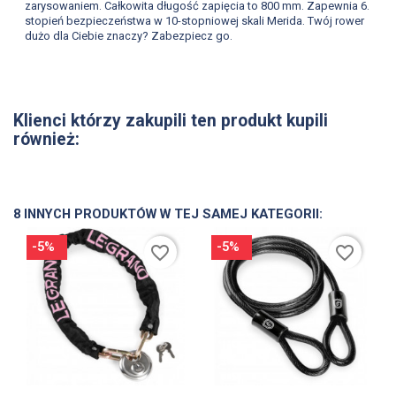
zarysowaniem. Całkowita długość zapięcia to 800 mm. Zapewnia 6.
stopień bezpieczeństwa w 10-stopniowej skali Merida. Twój rower
dużo dla Ciebie znaczy? Zabezpiecz go.
Klienci którzy zakupili ten produkt kupili
również:
8 INNYCH PRODUKTÓW W TEJ SAMEJ KATEGORII:
-5%
-5%
favorite_border
favorite_border