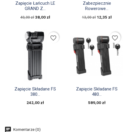


Szybki podgląd
Szybki podgląd
Zapięcie Łańcuch LE
Zabezpiecznie
GRAND Z...
Rowerowe...
38,00 zł
12,35 zł
40,00 zł
13,00 zł
favorite_border
favorite_border


Szybki podgląd
Szybki podgląd
Zapięcie Składane FS
Zapięcie Składane FS
380...
480...
242,00 zł
589,00 zł
Komentarze (0)