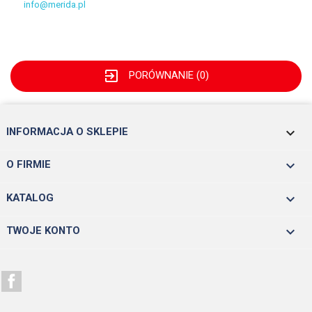
info@merida.pl
exit_to_app
PORÓWNANIE (
0
)
keyboard_arrow_down
INFORMACJA O SKLEPIE

O FIRMIE

KATALOG

TWOJE KONTO
Facebook