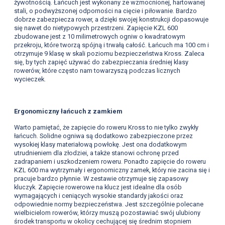
żywotnością. Łańcuch jest wykonany ze wzmocnionej, hartowanej
stali, o podwyższonej odporności na cięcie i piłowanie. Bardzo
dobrze zabezpiecza rower, a dzięki swojej konstrukcji dopasowuje
się nawet do nietypowych przestrzeni. Zapięcie KZL 600
zbudowane jest z 10 milimetrowych ogniw o kwadratowym
przekroju, które tworzą spójną i trwałą całość. Łańcuch ma 100 cm i
otrzymuje 9 klasę w skali poziomu bezpieczeństwa Kross. Zaleca
się, by tych zapięć używać do zabezpieczania średniej klasy
rowerów, które często nam towarzyszą podczas licznych
wycieczek.
Ergonomiczny łańcuch z zamkiem
Warto pamiętać, że zapięcie do roweru Kross to nie tylko zwykły
łańcuch. Solidne ogniwa są dodatkowo zabezpieczone przez
wysokiej klasy materiałową powłokę. Jest ona dodatkowym
utrudnieniem dla złodziei, a także stanowi ochronę przed
zadrapaniem i uszkodzeniem roweru. Ponadto zapięcie do roweru
KZL 600 ma wytrzymały i ergonomiczny zamek, który nie zacina się i
pracuje bardzo płynnie. W zestawie otrzymuje się zapasowy
kluczyk. Zapięcie rowerowe na klucz jest idealne dla osób
wymagających i ceniących wysokie standardy jakości oraz
odpowiednie normy bezpieczeństwa. Jest szczególnie polecane
wielbicielom rowerów, którzy muszą pozostawiać swój ulubiony
środek transportu w okolicy cechującej się średnim stopniem