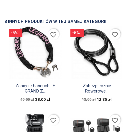
8 INNYCH PRODUKTÓW W TEJ SAMEJ KATEGORII:
-5%
-5%
favorite_border
favorite_border


Szybki podgląd
Szybki podgląd
Zapięcie Łańcuch LE
Zabezpiecznie
GRAND Z...
Rowerowe...
38,00 zł
12,35 zł
40,00 zł
13,00 zł
favorite_border
favorite_border