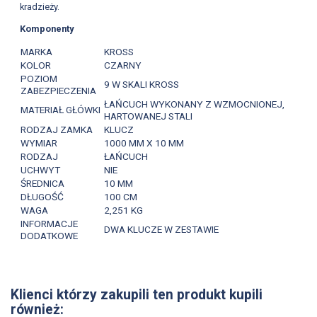
kradzieży.
Komponenty
MARKA
KROSS
KOLOR
CZARNY
POZIOM
9 W SKALI KROSS
ZABEZPIECZENIA
ŁAŃCUCH WYKONANY Z WZMOCNIONEJ,
MATERIAŁ GŁÓWKI
HARTOWANEJ STALI
RODZAJ ZAMKA
KLUCZ
WYMIAR
1000 MM X 10 MM
RODZAJ
ŁAŃCUCH
UCHWYT
NIE
ŚREDNICA
10 MM
DŁUGOŚĆ
100 CM
WAGA
2,251 KG
INFORMACJE
DWA KLUCZE W ZESTAWIE
DODATKOWE
Klienci którzy zakupili ten produkt kupili
również: