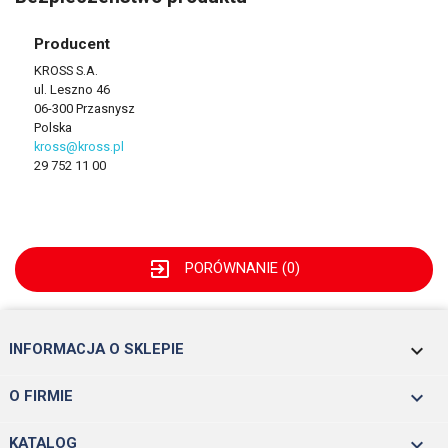
Producent
KROSS S.A.
ul. Leszno 46
06-300 Przasnysz
Polska
kross@kross.pl
29 752 11 00
exit_to_app
PORÓWNANIE (
0
)
keyboard_arrow_down
INFORMACJA O SKLEPIE

O FIRMIE

KATALOG