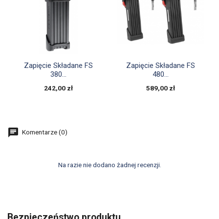


Szybki podgląd
Szybki podgląd
Zapięcie Składane FS
Zapięcie Składane FS
380...
480...
242,00 zł
589,00 zł
Komentarze (0)
Na razie nie dodano żadnej recenzji.
Bezpieczeństwo produktu