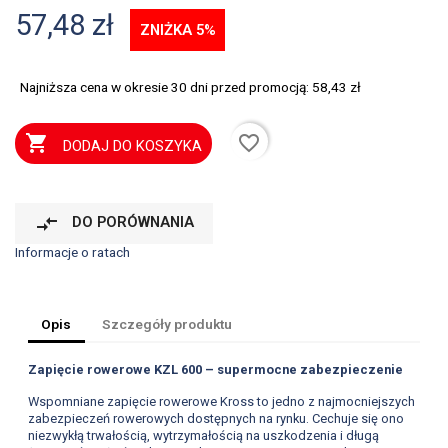
57,48 zł
ZNIŻKA 5%
Najniższa cena w okresie 30 dni przed promocją:
58,43 zł
favorite_border

DODAJ DO KOSZYKA
compare_arrows
DO PORÓWNANIA
Informacje o ratach
Opis
Szczegóły produktu
Zapięcie rowerowe KZL 600 – supermocne zabezpieczenie
Wspomniane zapięcie rowerowe Kross to jedno z najmocniejszych
zabezpieczeń rowerowych dostępnych na rynku. Cechuje się ono
niezwykłą trwałością, wytrzymałością na uszkodzenia i długą