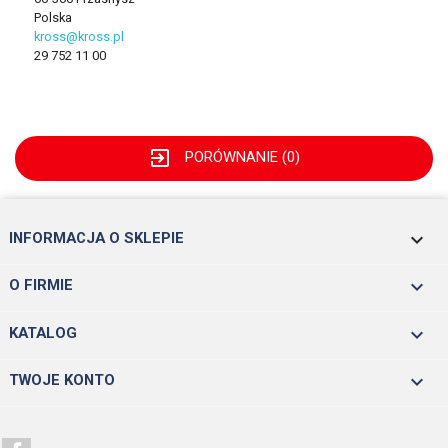
Polska
kross@kross.pl
29 752 11 00
exit_to_app
PORÓWNANIE (
0
)
keyboard_arrow_down
INFORMACJA O SKLEPIE

O FIRMIE

KATALOG

TWOJE KONTO
Facebook