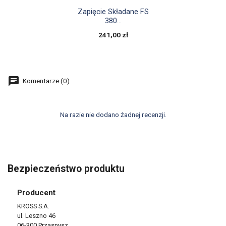

Szybki podgląd
Zapięcie Składane FS
380...
241,00 zł
Komentarze (0)
Na razie nie dodano żadnej recenzji.
Bezpieczeństwo produktu
Producent
KROSS S.A.
ul. Leszno 46
06-300 Przasnysz