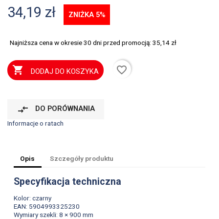
34,19 zł
ZNIŻKA 5%
Najniższa cena w okresie 30 dni przed promocją:
35,14 zł
favorite_border

DODAJ DO KOSZYKA
compare_arrows
DO PORÓWNANIA
Informacje o ratach
Opis
Szczegóły produktu
Specyfikacja techniczna
Kolor: czarny
EAN: 5904993325230
Wymiary szekli: 8 × 900 mm