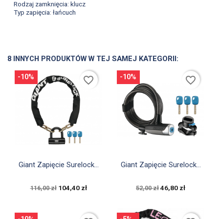
Rodzaj zamknięcia: klucz
Typ zapięcia: łańcuch
8 INNYCH PRODUKTÓW W TEJ SAMEJ KATEGORII:
-10%
-10%
favorite_border
favorite_border


Szybki podgląd
Szybki podgląd
Giant Zapięcie Surelock...
Giant Zapięcie Surelock...
104,40 zł
46,80 zł
116,00 zł
52,00 zł