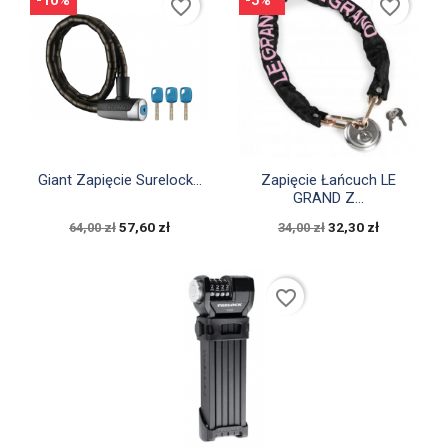
-10%
-5%
favorite_border
favorite_border


Szybki podgląd
Szybki podgląd
Giant Zapięcie Surelock...
Zapięcie Łańcuch LE
GRAND Z...
57,60 zł
32,30 zł
64,00 zł
34,00 zł
favorite_border