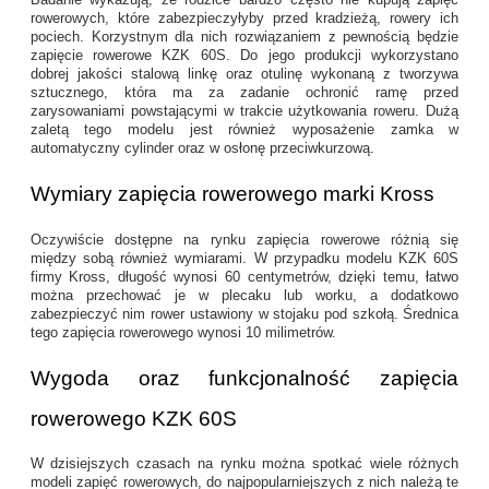
rowerowych, które zabezpieczyłyby przed kradzieżą, rowery ich
pociech. Korzystnym dla nich rozwiązaniem z pewnością będzie
zapięcie rowerowe KZK 60S. Do jego produkcji wykorzystano
dobrej jakości stalową linkę oraz otulinę wykonaną z tworzywa
sztucznego, która ma za zadanie ochronić ramę przed
zarysowaniami powstającymi w trakcie użytkowania roweru. Dużą
zaletą tego modelu jest również wyposażenie zamka w
automatyczny cylinder oraz w osłonę przeciwkurzową.
Wymiary zapięcia rowerowego marki Kross
Oczywiście dostępne na rynku zapięcia rowerowe różnią się
między sobą również wymiarami. W przypadku modelu KZK 60S
firmy Kross, długość wynosi 60 centymetrów, dzięki temu, łatwo
można przechować je w plecaku lub worku, a dodatkowo
zabezpieczyć nim rower ustawiony w stojaku pod szkołą. Średnica
tego zapięcia rowerowego wynosi 10 milimetrów.
Wygoda oraz funkcjonalność zapięcia
rowerowego KZK 60S
W dzisiejszych czasach na rynku można spotkać wiele różnych
modeli zapięć rowerowych, do najpopularniejszych z nich należą te