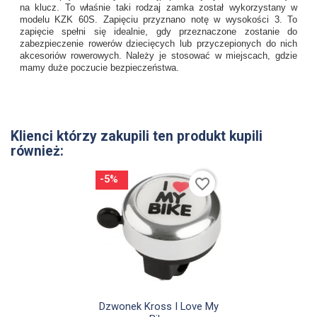
na klucz. To właśnie taki rodzaj zamka został wykorzystany w
modelu KZK 60S. Zapięciu przyznano notę w wysokości 3. To
zapięcie spełni się idealnie, gdy przeznaczone zostanie do
zabezpieczenie rowerów dziecięcych lub przyczepionych do nich
akcesoriów rowerowych. Należy je stosować w miejscach, gdzie
mamy duże poczucie bezpieczeństwa.
Klienci którzy zakupili ten produkt kupili
również:
-5%
favorite_border

Szybki podgląd
Dzwonek Kross I Love My