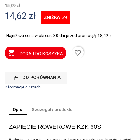
15,39 zł
14,62 zł
ZNIŻKA 5%
Najniższa cena w okresie 30 dni przed promocją:
18,42 zł
favorite_border

DODAJ DO KOSZYKA
compare_arrows
DO PORÓWNANIA
Informacje o ratach
Opis
Szczegóły produktu
ZAPIĘCIE ROWEROWE KZK 60S
Badanie wykazują, że rodzice bardzo często nie kupują zapięć