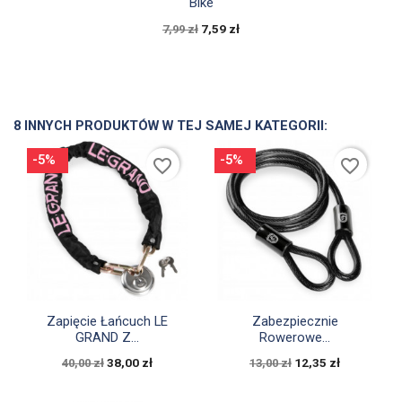
Bike
7,59 zł
7,99 zł
8 INNYCH PRODUKTÓW W TEJ SAMEJ KATEGORII:
-5%
-5%
favorite_border
favorite_border


Szybki podgląd
Szybki podgląd
Zapięcie Łańcuch LE
Zabezpiecznie
GRAND Z...
Rowerowe...
38,00 zł
12,35 zł
40,00 zł
13,00 zł