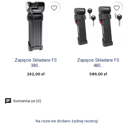
favorite_border
favorite_border


Szybki podgląd
Szybki podgląd
Zapięcie Składane FS
Zapięcie Składane FS
380...
480...
242,00 zł
589,00 zł
Komentarze (0)
Na razie nie dodano żadnej recenzji.