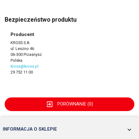
Bezpieczeństwo produktu
Producent
KROSS S.A.
ul. Leszno 46
06-300 Przasnysz
Polska
kross@kross.pl
29 752 11 00
exit_to_app
PORÓWNANIE (
0
)
keyboard_arrow_down
INFORMACJA O SKLEPIE