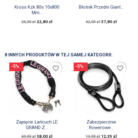


Szybki podgląd
Szybki podgląd
Kross Kzk 80s 10x800
Błotnik Przedni Giant...
Mm...
22,80 zł
37,80 zł
24,00 zł
42,00 zł
8 INNYCH PRODUKTÓW W TEJ SAMEJ KATEGORII:
-5%
-5%
favorite_border
favorite_border


Szybki podgląd
Szybki podgląd
Zapięcie Łańcuch LE
Zabezpiecznie
GRAND Z...
Rowerowe...
38,00 zł
12,35 zł
40,00 zł
13,00 zł