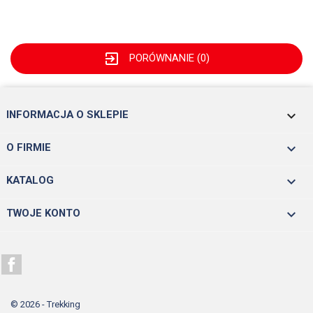
exit_to_app
PORÓWNANIE (
0
)
keyboard_arrow_down
INFORMACJA O SKLEPIE

O FIRMIE

KATALOG

TWOJE KONTO
Facebook
© 2026 - Trekking