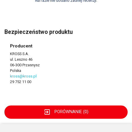
Na razie nie dodano żadnej recenzji.
Bezpieczeństwo produktu
Producent
KROSS S.A.
ul. Leszno 46
06-300 Przasnysz
Polska
kross@kross.pl
29 752 11 00
exit_to_app
PORÓWNANIE (
0
)