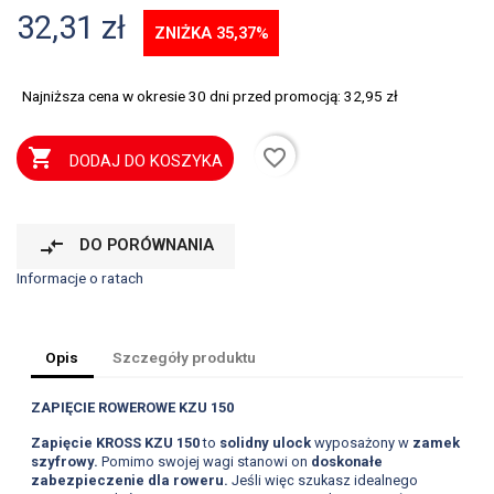
32,31 zł
ZNIŻKA 35,37%
Najniższa cena w okresie 30 dni przed promocją:
32,95 zł
favorite_border

DODAJ DO KOSZYKA
compare_arrows
DO PORÓWNANIA
Informacje o ratach
Opis
Szczegóły produktu
ZAPIĘCIE ROWEROWE KZU 150
Zapięcie KROSS KZU 150
to
solidny ulock
wyposażony w
zamek
szyfrowy.
Pomimo swojej wagi stanowi on
doskonałe
zabezpieczenie dla roweru.
Jeśli więc szukasz idealnego