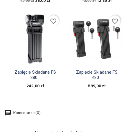
38,00 zł
12,35 zł
40,00 zł
13,00 zł
favorite_border
favorite_border


Szybki podgląd
Szybki podgląd
Zapięcie Składane FS
Zapięcie Składane FS
380...
480...
242,00 zł
589,00 zł
Komentarze (0)