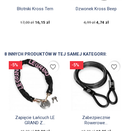


Szybki podgląd
Szybki podgląd
Błotniki Kross Tern
Dzwonek Kross Beep
16,15 zł
4,74 zł
17,00 zł
4,99 zł
8 INNYCH PRODUKTÓW W TEJ SAMEJ KATEGORII:
-5%
-5%
favorite_border
favorite_border


Szybki podgląd
Szybki podgląd
Zapięcie Łańcuch LE
Zabezpiecznie
GRAND Z...
Rowerowe...