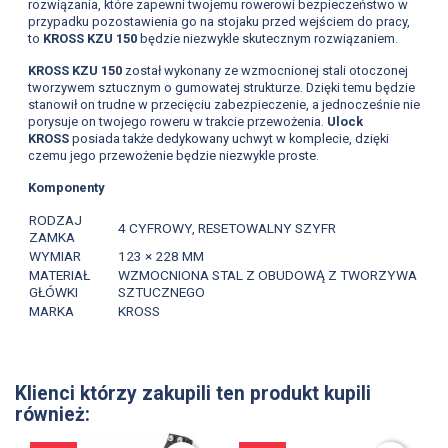
rozwiązania, które zapewni twojemu rowerowi bezpieczeństwo w
przypadku pozostawienia go na stojaku przed wejściem do pracy,
to
KROSS KZU 150
będzie niezwykle skutecznym rozwiązaniem.
KROSS KZU 150
został wykonany ze wzmocnionej stali otoczonej
tworzywem sztucznym o gumowatej strukturze. Dzięki temu będzie
stanowił on trudne w przecięciu zabezpieczenie, a jednocześnie nie
porysuje on twojego roweru w trakcie przewożenia.
Ulock
KROSS
posiada także dedykowany uchwyt w komplecie, dzięki
czemu jego przewożenie będzie niezwykle proste.
Komponenty
RODZAJ
4 CYFROWY, RESETOWALNY SZYFR
ZAMKA
WYMIAR
123 × 228 MM
MATERIAŁ
WZMOCNIONA STAL Z OBUDOWĄ Z TWORZYWA
GŁÓWKI
SZTUCZNEGO
MARKA
KROSS
Klienci którzy zakupili ten produkt kupili
również: