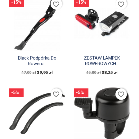
-15%
-15%
favorite_border
favorite_border


Szybki podgląd
Szybki podgląd
Black Podpórka Do
ZESTAW LAMPEK
Roweru...
ROWEROWYCH...
39,95 zł
38,25 zł
47,00 zł
45,00 zł
-5%
-5%
favorite_border
favorite_border