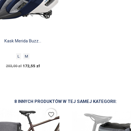

Szybki podgląd
Kask Merida Buzz...
L
M
172,55 zł
203,00 zł
8 INNYCH PRODUKTÓW W TEJ SAMEJ KATEGORII:
favorite_border