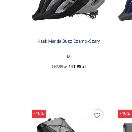

Szybki podgląd
Kask Merida Buzz Czarno-Szary
M
141,95 zł
167,00 zł
-10%
-10%
favorite_border