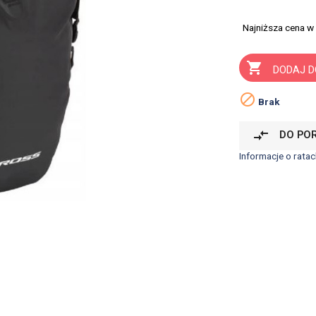
Najniższa cena w

DODAJ D

Brak
compare_arrows
DO PO
Informacje o ratac