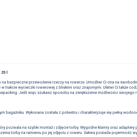
25 l
na bezpieczne przewożenie rzeczy na rowerze. Umożliwi Ci ona na swobodn
w trakcie wycieczki rowerowej z bliskimi oraz znajomymi. Ułatwi Ci także cod
ikepacking. Jeśli więc szukasz sposobu na zwiększenie możliwości swojego
m bagażniku. Wykonana została z poliestru i charakteryzuje się pełną wod
y pozwala na szybki montaż i zdjęcie torby. Wygodne klamry oraz adapter
nia torby na ramieniu po jej zdjęciu z roweru. Sakwa posiada pojemność wy