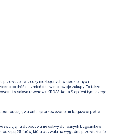
e przewożenie rzeczy niezbędnych w codziennych
zienne podróże – zmieścisz w niej swoje zakupy. To także
 roweru, to sakwa rowerowa KROSS Aqua Stop jest tym, czego
oodpornością, gwarantując przewożonemu bagażowi pełne
y pozwalają na dopasowanie sakwy do różnych bagażników
noszącą 25 litrów, która pozwala na wygodne przewiezienie