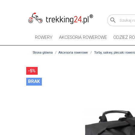
search
ROWERY
AKCESORIA ROWEROWE
ODZIEŻ R
Strona główna
Akcesoria rowerowe
Torby, sakwy, plecaki rower
-5%
BRAK