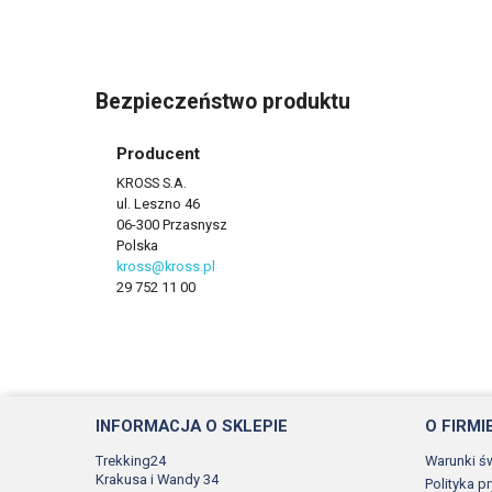
Bezpieczeństwo produktu
Producent
KROSS S.A.
ul. Leszno 46
06-300 Przasnysz
Polska
kross@kross.pl
29 752 11 00
INFORMACJA O SKLEPIE
O FIRMI
Trekking24
Warunki ś
Krakusa i Wandy 34
Polityka p