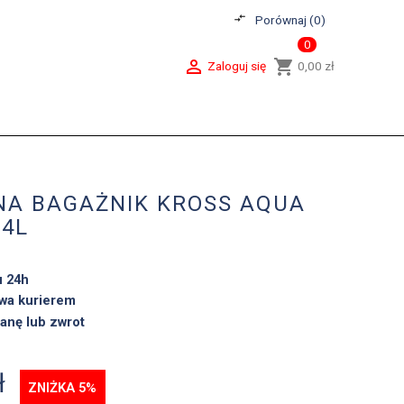
compare_arrows
Porównaj (
0
)
0

shopping_cart
Zaloguj się
0,00 zł
NA BAGAŻNIK KROSS AQUA
,4L
u 24h
wa kurierem
anę lub zwrot
ł
ZNIŻKA 5%