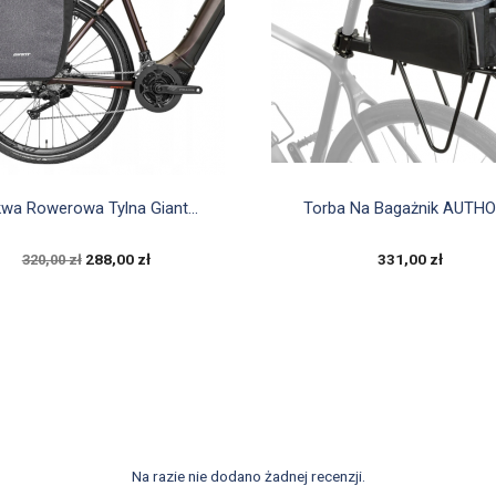


Szybki podgląd
Szybki podgląd
wa Rowerowa Tylna Giant...
Torba Na Bagażnik AUTHOR
288,00 zł
331,00 zł
320,00 zł
Na razie nie dodano żadnej recenzji.