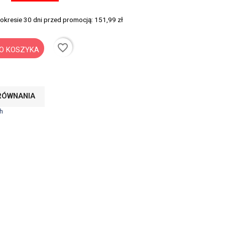
 okresie 30 dni przed promocją:
151,99 zł
favorite_border
O KOSZYKA
RÓWNANIA
h