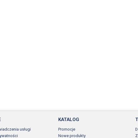
E
KATALOG
wiadczenia usługi
Promocje
D
rywatności
Nowe produkty
Z