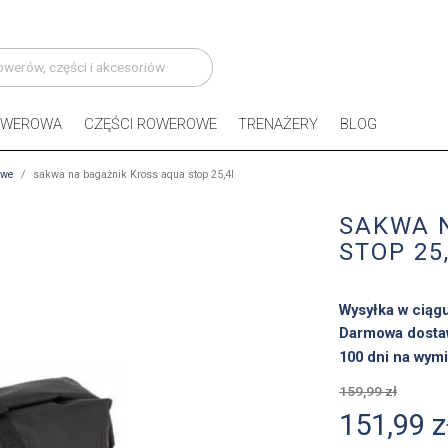
OWEROWA
CZĘŚCI ROWEROWE
TRENAŻERY
BLOG
owe
sakwa na bagażnik Kross aqua stop 25,4l
SAKWA 
STOP 25
Wysyłka w ciąg
Darmowa dosta
100 dni na wymi
159,99 zł
151,99 z