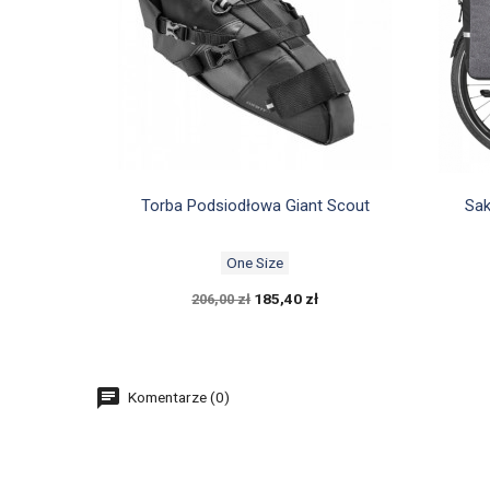

Szybki podgląd
Torba Podsiodłowa Giant Scout
Sak
One Size
185,40 zł
206,00 zł
Komentarze (0)