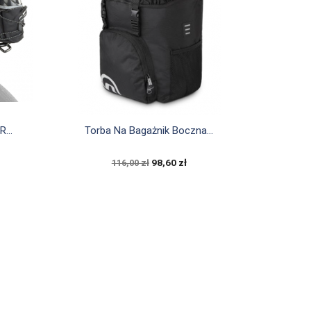

Szybki podgląd
...
Torba Na Bagażnik Boczna...
98,60 zł
116,00 zł