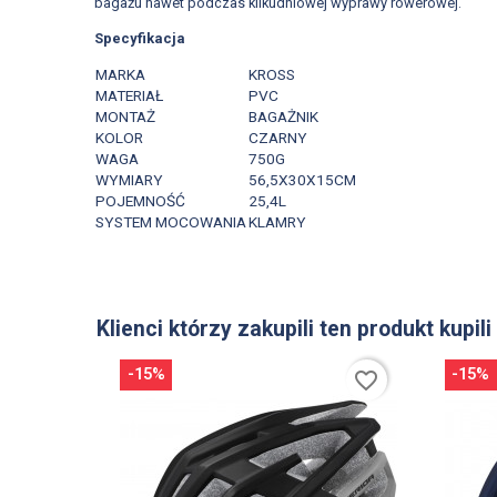
bagażu nawet podczas kilkudniowej wyprawy rowerowej.
Specyfikacja
MARKA
KROSS
MATERIAŁ
PVC
MONTAŻ
BAGAŻNIK
KOLOR
CZARNY
WAGA
750G
WYMIARY
56,5X30X15CM
POJEMNOŚĆ
25,4L
SYSTEM MOCOWANIA
KLAMRY
Klienci którzy zakupili ten produkt kupili
-15%
-15%
favorite_border