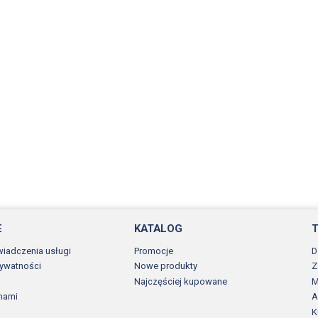
E
KATALOG
wiadczenia usługi
Promocje
D
rywatności
Nowe produkty
Z
Najczęściej kupowane
M
 nami
A
K