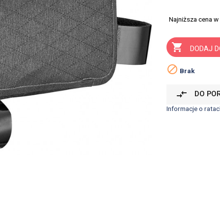
Najniższa cena w

DODAJ D

Brak
compare_arrows
DO PO
Informacje o ratac