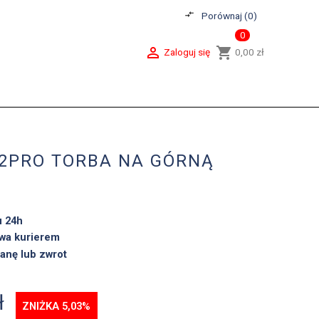
compare_arrows
Porównaj (
0
)
0

shopping_cart
Zaloguj się
0,00 zł
H2PRO TORBA NA GÓRNĄ
u 24h
wa kurierem
anę lub zwrot
ł
ZNIŻKA 5,03%