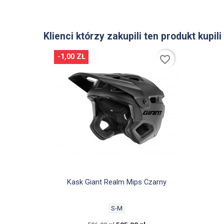
Klienci którzy zakupili ten produkt kupili
-1,00 ZŁ
favorite_border

Szybki podgląd
Kask Giant Realm Mips Czarny
S-M