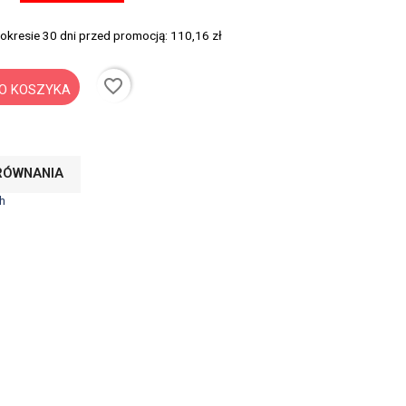
 okresie 30 dni przed promocją:
110,16 zł
favorite_border
O KOSZYKA
RÓWNANIA
h