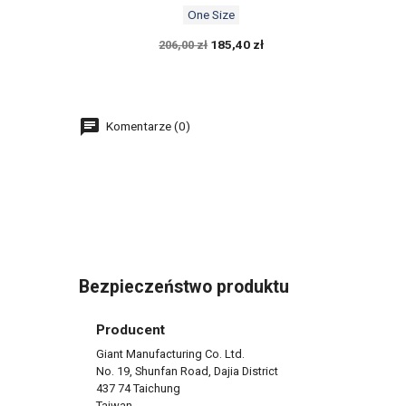
One Size
185,40 zł
206,00 zł
Komentarze (0)
Bezpieczeństwo produktu
Producent
Giant Manufacturing Co. Ltd.
No. 19, Shunfan Road, Dajia District
437 74 Taichung
Tajwan