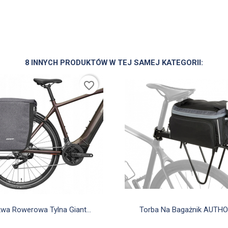
8 INNYCH PRODUKTÓW W TEJ SAMEJ KATEGORII:
favorite_border


Szybki podgląd
Szybki podgląd
wa Rowerowa Tylna Giant...
Torba Na Bagażnik AUTHOR