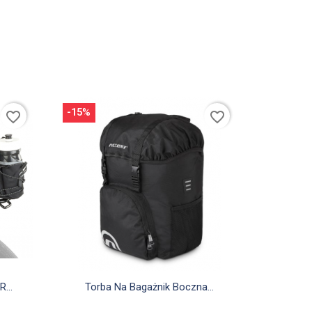
-15%
favorite_border
favorite_border

Szybki podgląd
...
Torba Na Bagażnik Boczna...