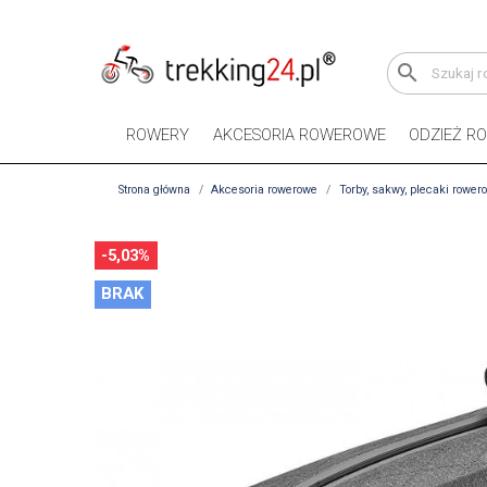
search
ROWERY
AKCESORIA ROWEROWE
ODZIEŻ R
Strona główna
Akcesoria rowerowe
Torby, sakwy, plecaki rower
-5,03%
BRAK