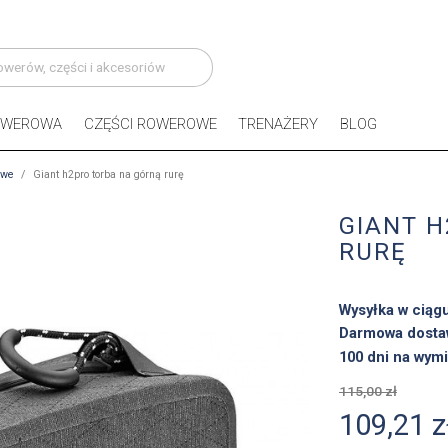
OWEROWA
CZĘŚCI ROWEROWE
TRENAŻERY
BLOG
owe
Giant h2pro torba na górną rurę
GIANT 
RURĘ
Wysyłka w ciąg
Darmowa dosta
100 dni na wymi
115,00 zł
109,21 z