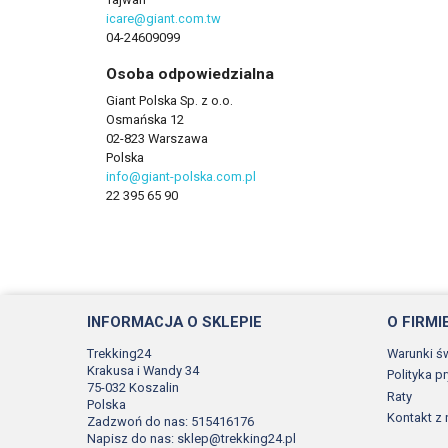
icare@giant.com.tw
04-24609099
Osoba odpowiedzialna
Giant Polska Sp. z o.o.
Osmańska 12
02-823 Warszawa
Polska
info@giant-polska.com.pl
22 395 65 90
INFORMACJA O SKLEPIE
O FIRMI
Trekking24
Warunki ś
Krakusa i Wandy 34
Polityka p
75-032 Koszalin
Raty
Polska
Kontakt z
Zadzwoń do nas:
515416176
Napisz do nas:
sklep@trekking24.pl