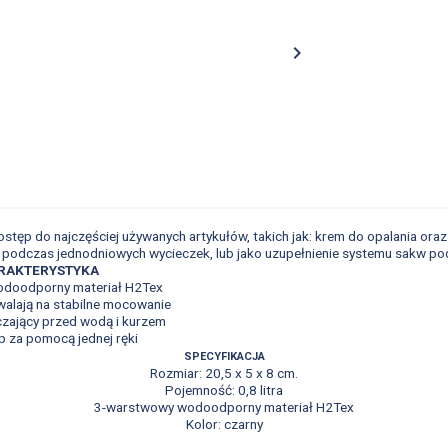

tęp do najczęściej używanych artykułów, takich jak: krem do opalania or
ię podczas jednodniowych wycieczek, lub jako uzupełnienie systemu sakw p
RAKTERYSTYKA
doodporny materiał H2Tex
walają na stabilne mocowanie
zający przed wodą i kurzem
p za pomocą jednej ręki
SPECYFIKACJA
Rozmiar: 20,5 x 5 x 8 cm.
Pojemność: 0,8 litra
3-warstwowy wodoodporny materiał H2Tex
Kolor: czarny