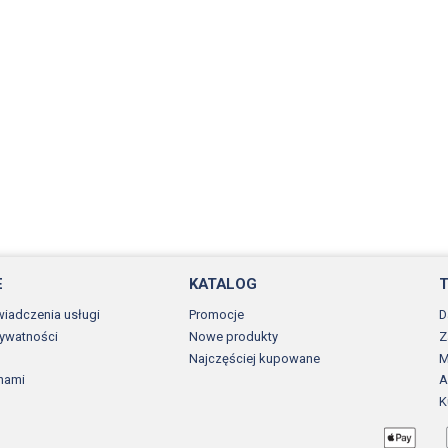
E
KATALOG
wiadczenia usługi
Promocje
D
rywatności
Nowe produkty
Z
Najczęściej kupowane
M
 nami
A
K