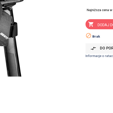
Najniższa cena w

DODAJ D

Brak
compare_arrows
DO PO
Informacje o ratac