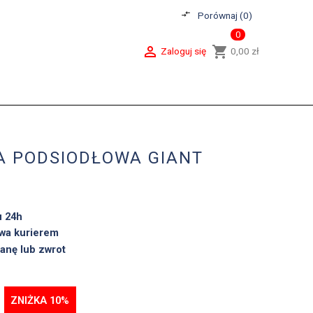
compare_arrows
Porównaj (
0
)
0

shopping_cart
Zaloguj się
0,00 zł
A PODSIODŁOWA GIANT
u 24h
wa kurierem
anę lub zwrot
ZNIŻKA 10%