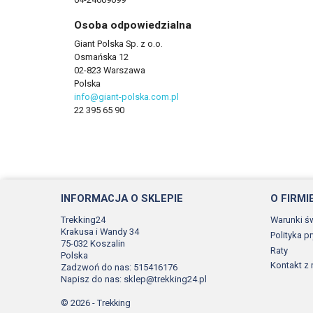
Osoba odpowiedzialna
Giant Polska Sp. z o.o.
Osmańska 12
02-823 Warszawa
Polska
info@giant-polska.com.pl
22 395 65 90
INFORMACJA O SKLEPIE
O FIRMI
Trekking24
Warunki ś
Krakusa i Wandy 34
Polityka p
75-032 Koszalin
Raty
Polska
Kontakt z
Zadzwoń do nas:
515416176
Napisz do nas:
sklep@trekking24.pl
© 2026 - Trekking