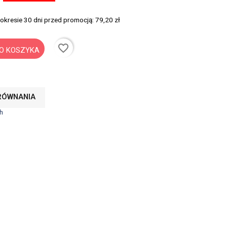
 okresie 30 dni przed promocją:
79,20 zł
favorite_border
O KOSZYKA
RÓWNANIA
h