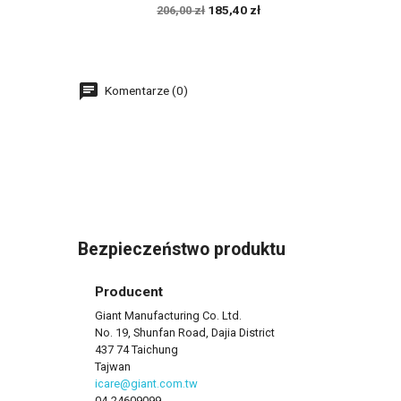
185,40 zł
206,00 zł
Komentarze (0)
Bezpieczeństwo produktu
Producent
Giant Manufacturing Co. Ltd.
No. 19, Shunfan Road, Dajia District
437 74 Taichung
Tajwan
icare@giant.com.tw
04-24609099