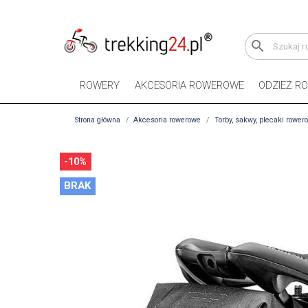
search
ROWERY
AKCESORIA ROWEROWE
ODZIEŻ R
Strona główna
Akcesoria rowerowe
Torby, sakwy, plecaki rower
-10%
BRAK