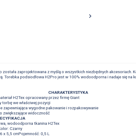

 została zaprojektowana z myślą o wszystkich niezbędnych akcesoriach. Kon
 Torebka podsiodłowa H2Pro jest w 100% wodoodporna i nadaje się na kró
CHARAKTERYSTYKA
teriał H2Tex opracowany przez firmę Giant
 torbę we właściwej pozycji
cie zapewniająca wygodne pakowanie i rozpakowywanie
o zwiększające widoczność
ECYFIKACJA
wowa, wodoodporna tkanina H2Tex
olor: Czarny
 6 x 5,5 cmPojemność: 0,5 L