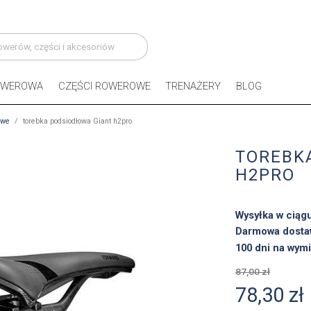
OWEROWA
CZĘŚCI ROWEROWE
TRENAŻERY
BLOG
owe
torebka podsiodłowa Giant h2pro
TOREBK
H2PRO
Wysyłka w ciąg
Darmowa dosta
100 dni na wymi
87,00 zł
78,30 zł