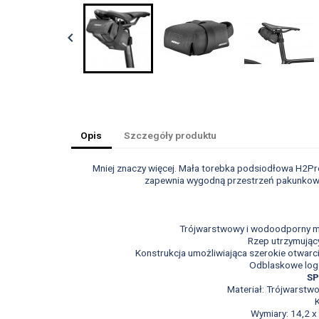

Opis
Szczegóły produktu
Mniej znaczy więcej. Mała torebka podsiodłowa H2Pro
zapewnia wygodną przestrzeń pakunkową.
Trójwarstwowy i wodoodporny ma
Rzep utrzymujący
Konstrukcja umożliwiająca szerokie otwar
Odblaskowe log
SP
Materiał: Trójwarst
K
Wymiary: 14,2 x