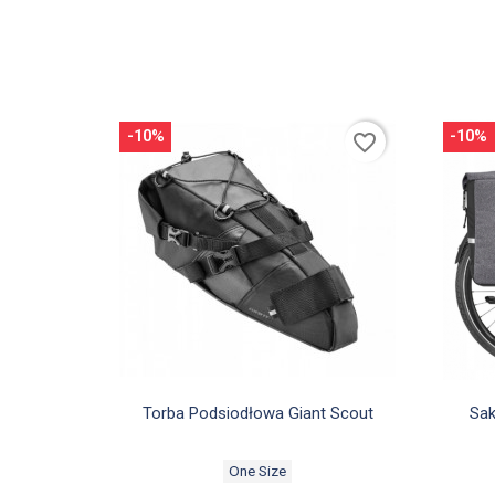
-10%
-10%
favorite_border

Szybki podgląd
Torba Podsiodłowa Giant Scout
Sak
One Size