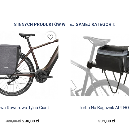
8 INNYCH PRODUKTÓW W TEJ SAMEJ KATEGORII:
favorite_border


Szybki podgląd
Szybki podgląd
wa Rowerowa Tylna Giant...
Torba Na Bagażnik AUTHOR
288,00 zł
331,00 zł
320,00 zł