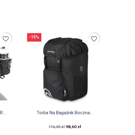
-15%
favorite_border
favorite_border

Szybki podgląd
...
Torba Na Bagażnik Boczna...
98,60 zł
116,00 zł