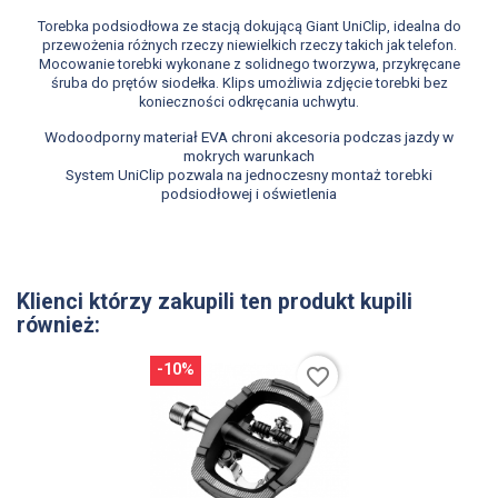
Torebka podsiodłowa ze stacją dokującą Giant UniClip, idealna do
przewożenia różnych rzeczy niewielkich rzeczy takich jak telefon.
Mocowanie torebki wykonane z solidnego tworzywa, przykręcane
śruba do prętów siodełka. Klips umożliwia zdjęcie torebki bez
konieczności odkręcania uchwytu.
Wodoodporny materiał EVA chroni akcesoria podczas jazdy w
mokrych warunkach
System UniClip pozwala na jednoczesny montaż torebki
podsiodłowej i oświetlenia
Klienci którzy zakupili ten produkt kupili
również:
-10%
favorite_border