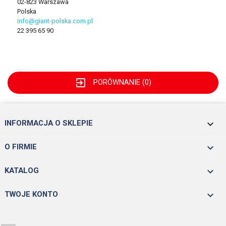
02-823 Warszawa
Polska
info@giant-polska.com.pl
22 395 65 90
exit_to_app
PORÓWNANIE (
0
)
keyboard_arrow_down
INFORMACJA O SKLEPIE

O FIRMIE

KATALOG

TWOJE KONTO