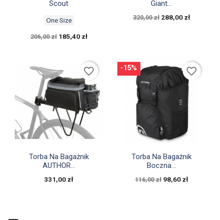
Scout
Giant...
288,00 zł
320,00 zł
One Size
185,40 zł
206,00 zł
-15%
favorite_border
favorite_border


Szybki podgląd
Szybki podgląd
Torba Na Bagażnik
Torba Na Bagażnik
AUTHOR...
Boczna...
331,00 zł
98,60 zł
116,00 zł