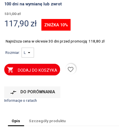
100 dni na wymianę lub zwrot
131,00 zł
117,90 zł
ZNIŻKA 10%
Najniższa cena w okresie 30 dni przed promocją:
118,80 zł
Rozmiar:
favorite_border

DODAJ DO KOSZYKA
compare_arrows
DO PORÓWNANIA
Informacje o ratach
Opis
Szczegóły produktu