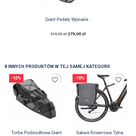

Szybki podgląd
Giant Pedały Wpinane...
279,00 zł
310,00 zł
8 INNYCH PRODUKTÓW W TEJ SAMEJ KATEGORII:
-10%
-10%
favorite_border
favorite_border


Szybki podgląd
Szybki podgląd
Torba Podsiodłowa Giant
Sakwa Rowerowa Tylna