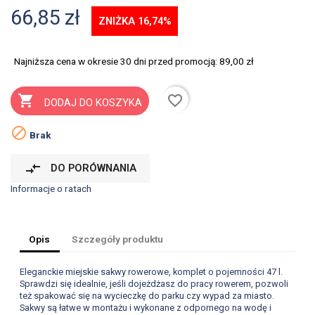
66,85 zł
ZNIŻKA 16,74%
Najniższa cena w okresie 30 dni przed promocją:
89,00 zł
favorite_border

DODAJ DO KOSZYKA

Brak
compare_arrows
DO PORÓWNANIA
Informacje o ratach
Opis
Szczegóły produktu
Eleganckie miejskie sakwy rowerowe, komplet o pojemności 47 l.
Sprawdzi się idealnie, jeśli dojeżdżasz do pracy rowerem, pozwoli
też spakować się na wycieczkę do parku czy wypad za miasto.
Sakwy są łatwe w montażu i wykonane z odpornego na wodę i