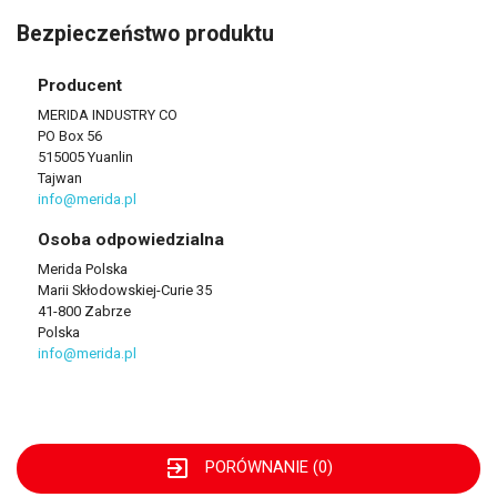
Bezpieczeństwo produktu
Producent
MERIDA INDUSTRY CO
PO Box 56
515005 Yuanlin
Tajwan
info@merida.pl
Osoba odpowiedzialna
Merida Polska
Marii Skłodowskiej-Curie 35
41-800 Zabrze
Polska
info@merida.pl
exit_to_app
PORÓWNANIE (
0
)