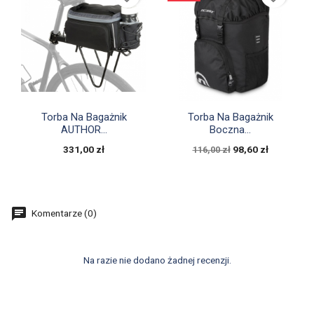


Szybki podgląd
Szybki podgląd
Torba Na Bagażnik
Torba Na Bagażnik
AUTHOR...
Boczna...
331,00 zł
98,60 zł
116,00 zł
Komentarze (0)
Na razie nie dodano żadnej recenzji.