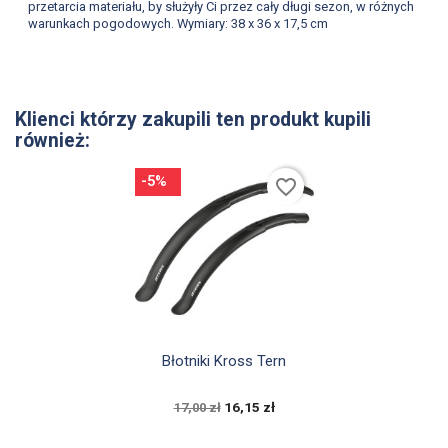
przetarcia materiału, by służyły Ci przez cały długi sezon, w różnych
warunkach pogodowych. W
ymiary: 38 x 36 x 17,5 cm
Klienci którzy zakupili ten produkt kupili
również:
-5%
favorite_border

Szybki podgląd
Błotniki Kross Tern
16,15 zł
17,00 zł