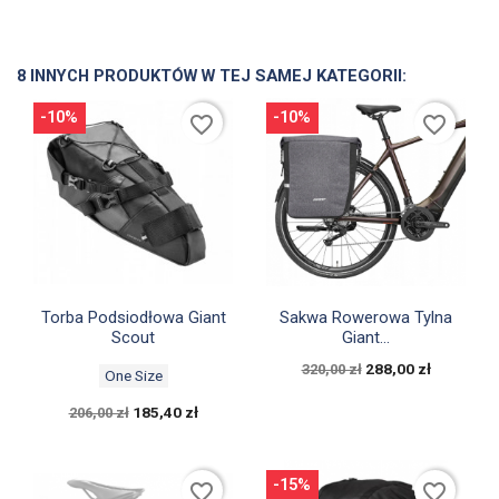
8 INNYCH PRODUKTÓW W TEJ SAMEJ KATEGORII:
-10%
-10%
favorite_border
favorite_border


Szybki podgląd
Szybki podgląd
Torba Podsiodłowa Giant
Sakwa Rowerowa Tylna
Scout
Giant...
288,00 zł
320,00 zł
One Size
185,40 zł
206,00 zł
-15%
favorite_border
favorite_border