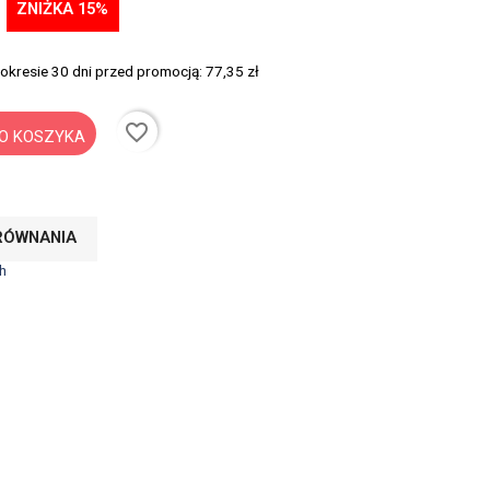
ZNIŻKA 15%
 okresie 30 dni przed promocją:
77,35 zł
favorite_border
O KOSZYKA
RÓWNANIA
h