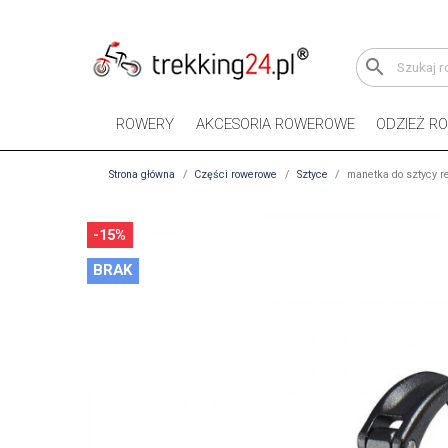
search
ROWERY
AKCESORIA ROWEROWE
ODZIEŻ R
Strona główna
Części rowerowe
Sztyce
manetka do sztycy r
-15%
BRAK