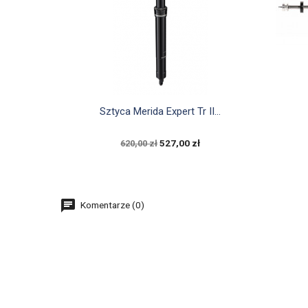

Szybki podgląd
Sztyca Merida Expert Tr II...
527,00 zł
620,00 zł
Komentarze (0)