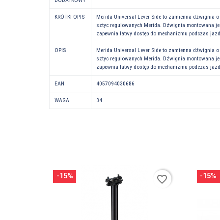
KRÓTKI OPIS
Merida Universal Lever Side to zamienna dźwignia o k
sztyc regulowanych Merida. Dźwignia montowana jes
zapewnia łatwy dostęp do mechanizmu podczas jazd
OPIS
Merida Universal Lever Side to zamienna dźwignia o k
sztyc regulowanych Merida. Dźwignia montowana jes
zapewnia łatwy dostęp do mechanizmu podczas jazd
EAN
4057094030686
WAGA
34
-15%
-15%
favorite_border