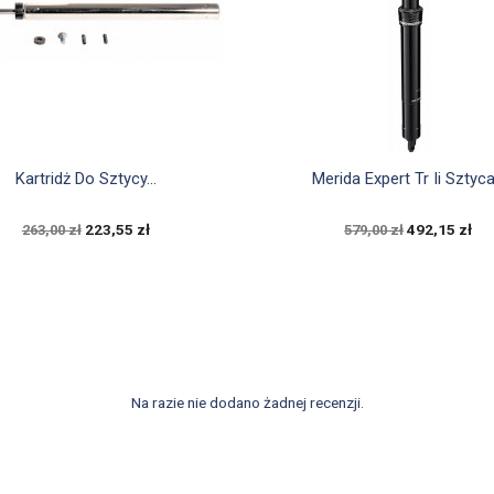


Szybki podgląd
Szybki podgląd
Kartridż Do Sztycy...
Merida Expert Tr Ii Sztyca.
223,55 zł
492,15 zł
263,00 zł
579,00 zł
Na razie nie dodano żadnej recenzji.