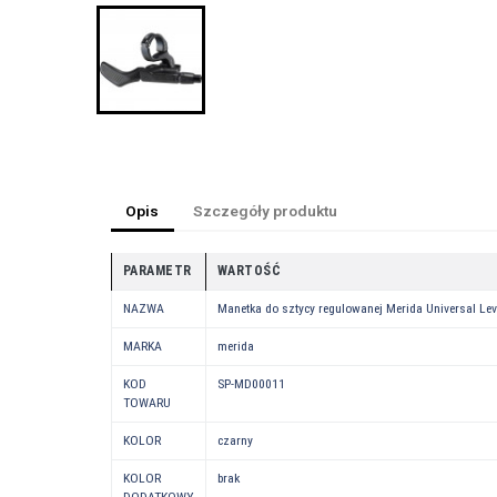
Opis
Szczegóły produktu
PARAMETR
WARTOŚĆ
NAZWA
Manetka do sztycy regulowanej Merida Universal Lev
MARKA
merida
KOD
SP-MD00011
TOWARU
KOLOR
czarny
KOLOR
brak
DODATKOWY