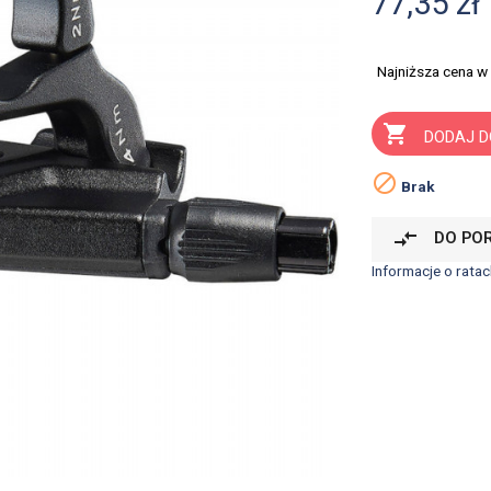
77,35 zł
Najniższa cena w

DODAJ D

Brak
compare_arrows
DO PO
Informacje o ratac