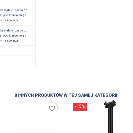
ształcie łopatki do
t pod kierownicą i
y na rowerze.
ształcie łopatki do
t pod kierownicą i
y na rowerze.
8 INNYCH PRODUKTÓW W TEJ SAMEJ KATEGORII:
-15%
favorite_border