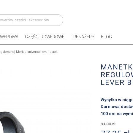
OWEROWA
CZĘŚCI ROWEROWE
TRENAŻERY
BLOG
egulowanej Merida universal lever black
MANETK
REGULO
LEVER 
Wysyłka w ciąg
Darmowa dosta
100 dni na wymi
91,00 zł