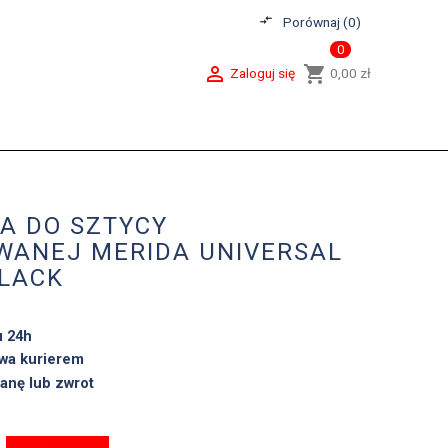
compare_arrows
Porównaj (
0
)
0

shopping_cart
Zaloguj się
0,00 zł
A DO SZTYCY
WANEJ MERIDA UNIVERSAL
BLACK
u 24h
wa kurierem
anę lub zwrot