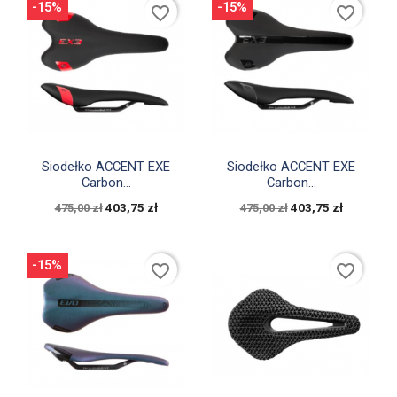
-15%
-15%
favorite_border
favorite_border


Szybki podgląd
Szybki podgląd
Siodełko ACCENT EXE
Siodełko ACCENT EXE
Carbon...
Carbon...
403,75 zł
403,75 zł
475,00 zł
475,00 zł
-15%
favorite_border
favorite_border