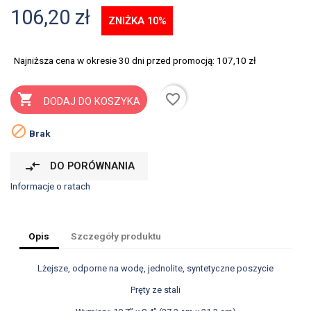
106,20 zł
ZNIŻKA 10%
Najniższa cena w okresie 30 dni przed promocją:
107,10 zł
favorite_border

DODAJ DO KOSZYKA

Brak
compare_arrows
DO PORÓWNANIA
Informacje o ratach
Opis
Szczegóły produktu
Lżejsze, odporne na wodę, jednolite, syntetyczne poszycie
Pręty ze stali