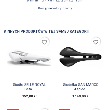
Wymiary: 10,7” x 8,4” (27,2 cm x 21,3 cm)
Dostępne kolory: czarny
8 INNYCH PRODUKTÓW W TEJ SAMEJ KATEGORII:
favorite_border
favorite_border


Szybki podgląd
Szybki podgląd
Siodło SELLE ROYAL
Siodełko SAN MARCO
Seta...
Aspide...
152,00 zł
1 149,00 zł