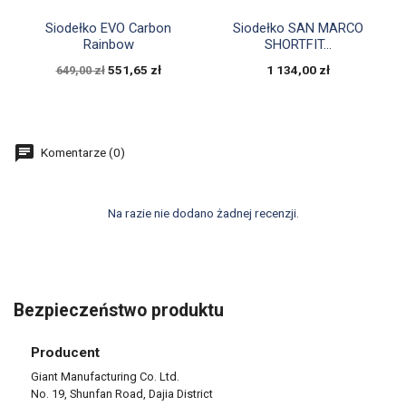


Szybki podgląd
Szybki podgląd
Siodełko EVO Carbon
Siodełko SAN MARCO
Rainbow
SHORTFIT...
551,65 zł
1 134,00 zł
649,00 zł
Komentarze (0)
Na razie nie dodano żadnej recenzji.
Bezpieczeństwo produktu
Producent
Giant Manufacturing Co. Ltd.
No. 19, Shunfan Road, Dajia District