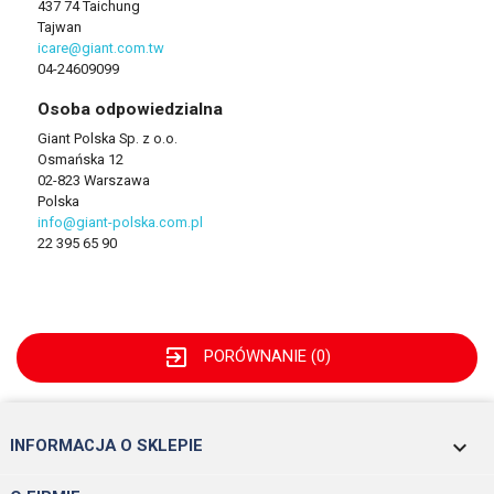
437 74 Taichung
Tajwan
icare@giant.com.tw
04-24609099
Osoba odpowiedzialna
Giant Polska Sp. z o.o.
Osmańska 12
02-823 Warszawa
Polska
info@giant-polska.com.pl
22 395 65 90
exit_to_app
PORÓWNANIE (
0
)
keyboard_arrow_down
INFORMACJA O SKLEPIE