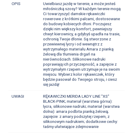
OPIS
Uwielbiasz jazdę w terenie, a może jesteś
miłośniczką szosy? W każdym terenie mogą
Ci towarzyszyć damskie rękawiczki
rowerowe z krótkimi palcami, dostosowane
do budowy kobiecych dłoni. Poczujesz
dzięki nim większy komfort, pewniejszy
chwyt kierownicy, a gdybyś upadła na trasie,
ochronią Twoje dłonie. Są stworzone z
przewiewnej lycry i od wewnątrz z
wytrzymałego materiału Amara z pianką
żelową dla tłumienia drgań na
nierównościach. Silikonowe nadruki
poprawiają ich przyczepność, a zapięcie z
wytrzymałym rzepem utrzymuje je na swoim
miejscu. Wybierz kolor rękawiczek, który
będzie pasował do Twojego stroju, i ciesz
się jazdą!
UWAGI
RĘKAWICZKI MERIDA LADY LINE "XS"
BLACK-PINK; materiał (warstwa górna):
lycra, silikonowe nadruki; materiał (warstwa
dolna): amara podbita pianką żelową;
zapięcie: z amary podszytej rzepem, z
silikonowym nadrukiem; dodatkowe cechy:
taśmy ułatwiające zdejmowanie