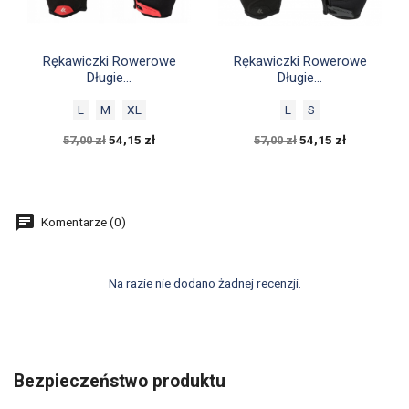


Szybki podgląd
Szybki podgląd
Rękawiczki Rowerowe
Rękawiczki Rowerowe
Długie...
Długie...
L
M
XL
L
S
54,15 zł
54,15 zł
57,00 zł
57,00 zł
Komentarze (0)
Na razie nie dodano żadnej recenzji.
Bezpieczeństwo produktu