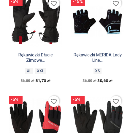
-5%
-15%
favorite_border
favorite_border


Szybki podgląd
Szybki podgląd
Rękawiczki Długie
Rękawiczki MERIDA Lady
Zimowe...
Line...
XL
XXL
XS
81,70 zł
30,60 zł
86,00 zł
36,00 zł
-5%
-5%
favorite_border
favorite_border