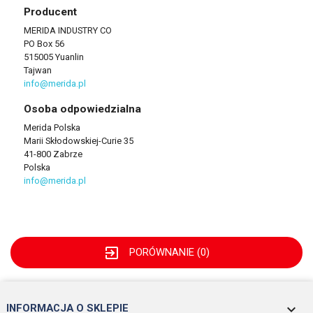
Producent
MERIDA INDUSTRY CO
PO Box 56
515005 Yuanlin
Tajwan
info@merida.pl
Osoba odpowiedzialna
Merida Polska
Marii Skłodowskiej-Curie 35
41-800 Zabrze
Polska
info@merida.pl
exit_to_app
PORÓWNANIE (
0
)
keyboard_arrow_down
INFORMACJA O SKLEPIE