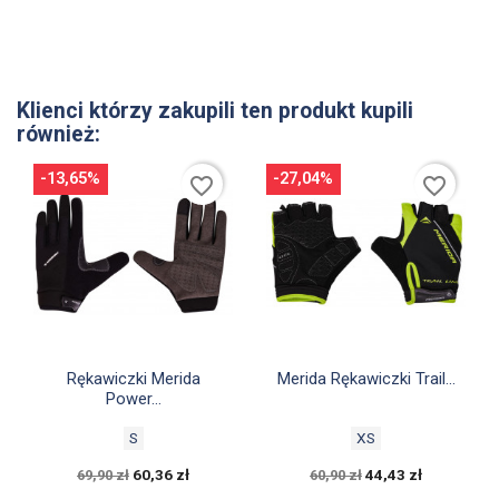
Klienci którzy zakupili ten produkt kupili
również:
-13,65%
-27,04%
favorite_border
favorite_border


Szybki podgląd
Szybki podgląd
Rękawiczki Merida
Merida Rękawiczki Trail...
Power...
S
XS
60,36 zł
44,43 zł
69,90 zł
60,90 zł