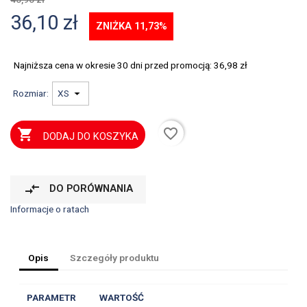
36,10 zł
ZNIŻKA 11,73%
Najniższa cena w okresie 30 dni przed promocją:
36,98 zł
Rozmiar:
favorite_border

DODAJ DO KOSZYKA
compare_arrows
DO PORÓWNANIA
Informacje o ratach
Opis
Szczegóły produktu
PARAMETR
WARTOŚĆ