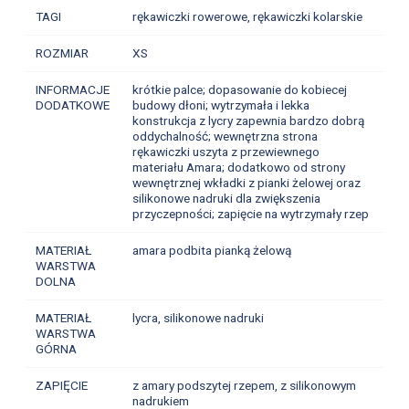
TAGI
rękawiczki rowerowe, rękawiczki kolarskie
ROZMIAR
XS
INFORMACJE
krótkie palce; dopasowanie do kobiecej
DODATKOWE
budowy dłoni; wytrzymała i lekka
konstrukcja z lycry zapewnia bardzo dobrą
oddychalność; wewnętrzna strona
rękawiczki uszyta z przewiewnego
materiału Amara; dodatkowo od strony
wewnętrznej wkładki z pianki żelowej oraz
silikonowe nadruki dla zwiększenia
przyczepności; zapięcie na wytrzymały rzep
MATERIAŁ
amara podbita pianką żelową
WARSTWA
DOLNA
MATERIAŁ
lycra, silikonowe nadruki
WARSTWA
GÓRNA
ZAPIĘCIE
z amary podszytej rzepem, z silikonowym
nadrukiem