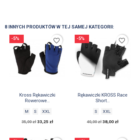
8 INNYCH PRODUKTÓW W TEJ SAMEJ KATEGORII:
-5%
-5%
favorite_border
favorite_border


Szybki podgląd
Szybki podgląd
Kross Rękawiczki
Rękawiczki KROSS Race
Rowerowe...
Short...
M
S
XXL
S
XXL
33,25 zł
38,00 zł
35,00 zł
40,00 zł