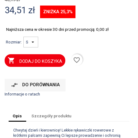
34,51 zł
ZNIŻKA 25,3%
Najniższa cena w okresie 30 dni przed promocją:
0,00 zł
Rozmiar:
favorite_border

DODAJ DO KOSZYKA
compare_arrows
DO PORÓWNANIA
Informacje o ratach
Opis
Szczegóły produktu
Chwytaj dzień i kierownicę! Lekkie rękawiczki rowerowe z
krótkimi palcami zapewnią Ci lepsze prowadzenie i ochronią