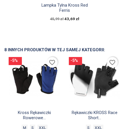

Szybki podgląd
Lampka Tylna Kross Red
Ferris
43,69 zł
45,99 zł
8 INNYCH PRODUKTÓW W TEJ SAMEJ KATEGORII:
-5%
-5%
favorite_border
favorite_border


Szybki podgląd
Szybki podgląd
Kross Rękawiczki
Rękawiczki KROSS Race
Rowerowe...
Short...
M
S
XXL
S
XXL