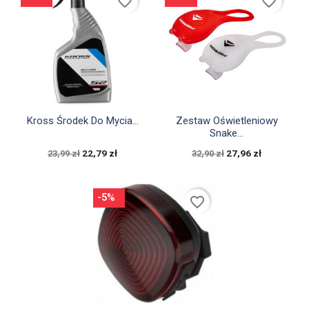
favorite_border
favorite_border


Szybki podgląd
Szybki podgląd
Kross Środek Do Mycia...
Zestaw Oświetleniowy
Snake...
22,79 zł
27,96 zł
23,99 zł
32,90 zł
-5%
favorite_border