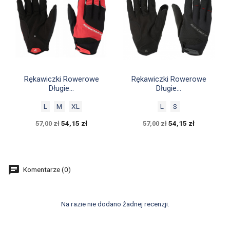


Szybki podgląd
Szybki podgląd
Rękawiczki Rowerowe
Rękawiczki Rowerowe
Długie...
Długie...
L
M
XL
L
S
54,15 zł
54,15 zł
57,00 zł
57,00 zł
Komentarze (0)
Na razie nie dodano żadnej recenzji.