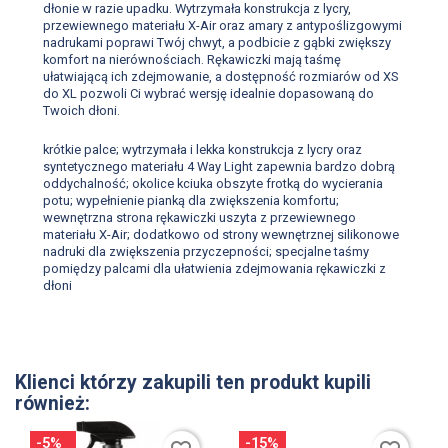
dłonie w razie upadku. Wytrzymała konstrukcja z lycry,
przewiewnego materiału X-Air oraz amary z antypoślizgowymi
nadrukami poprawi Twój chwyt, a podbicie z gąbki zwiększy
komfort na nierównościach. Rękawiczki mają taśmę
ułatwiającą ich zdejmowanie, a dostępność rozmiarów od XS
do XL pozwoli Ci wybrać wersję idealnie dopasowaną do
Twoich dłoni.
krótkie palce; wytrzymała i lekka konstrukcja z lycry oraz
syntetycznego materiału 4 Way Light zapewnia bardzo dobrą
oddychalność; okolice kciuka obszyte frotką do wycierania
potu; wypełnienie pianką dla zwiększenia komfortu;
wewnętrzna strona rękawiczki uszyta z przewiewnego
materiału X-Air; dodatkowo od strony wewnętrznej silikonowe
nadruki dla zwiększenia przyczepności; specjalne taśmy
pomiędzy palcami dla ułatwienia zdejmowania rękawiczki z
dłoni
Klienci którzy zakupili ten produkt kupili
również:
-5%
-15%