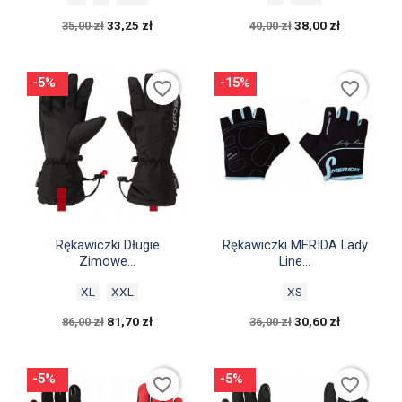
33,25 zł
38,00 zł
35,00 zł
40,00 zł
-5%
-15%
favorite_border
favorite_border


Szybki podgląd
Szybki podgląd
Rękawiczki Długie
Rękawiczki MERIDA Lady
Zimowe...
Line...
XL
XXL
XS
81,70 zł
30,60 zł
86,00 zł
36,00 zł
-5%
-5%
favorite_border
favorite_border