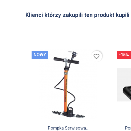
Klienci którzy zakupili ten produkt kupili
NOWY
-15%
favorite_border

Szybki podgląd
Pompka Serwisowa...
Pom