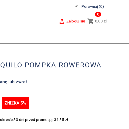
compare_arrows
Porównaj (
0
)
0

shopping_cart
Zaloguj się
0,00 zł
AQUILO POMPKA ROWEROWA
anę lub zwrot
ZNIŻKA 5%
 okresie 30 dni przed promocją:
31,35 zł