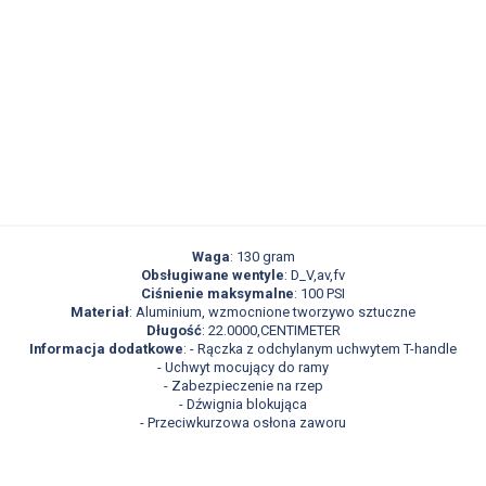
Waga
: 130 gram
Obsługiwane wentyle
: D_V,av,fv
Ciśnienie maksymalne
: 100 PSI
Materiał
: Aluminium, wzmocnione tworzywo sztuczne
Długość
: 22.0000,CENTIMETER
Informacja dodatkowe
: - Rączka z odchylanym uchwytem T-handle
- Uchwyt mocujący do ramy
- Zabezpieczenie na rzep
- Dźwignia blokująca
- Przeciwkurzowa osłona zaworu