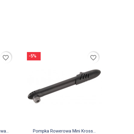
-5%
favorite_border
favorite_border

Szybki podgląd
a...
Pompka Rowerowa Mini Kross...