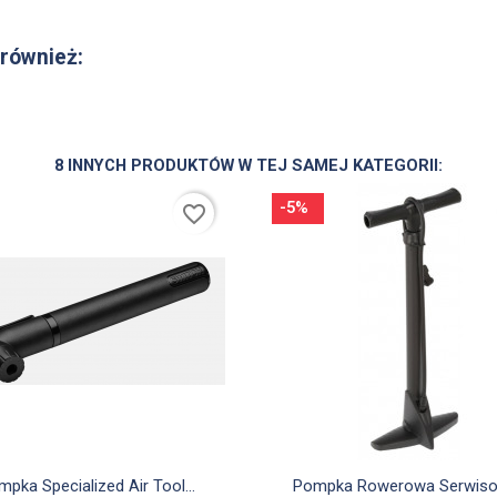
 również:
8 INNYCH PRODUKTÓW W TEJ SAMEJ KATEGORII:
-5%
favorite_border


Szybki podgląd
Szybki podgląd
pka Specialized Air Tool...
Pompka Rowerowa Serwisow