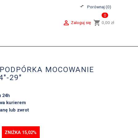
compare_arrows
Porównaj (
0
)
0

shopping_cart
Zaloguj się
0,00 zł
 PODPÓRKA MOCOWANIE
4"-29"
u 24h
wa kurierem
anę lub zwrot
ZNIŻKA 15,02%