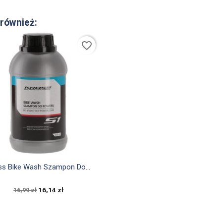
 również:
favorite_border

Szybki podgląd
ss Bike Wash Szampon Do...
16,14 zł
16,99 zł