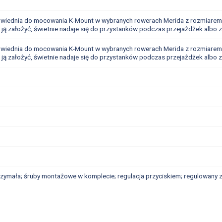
iednia do mocowania K-Mount w wybranych rowerach Merida z rozmiarem k
wo ją założyć, świetnie nadaje się do przystanków podczas przejażdżek albo
iednia do mocowania K-Mount w wybranych rowerach Merida z rozmiarem k
wo ją założyć, świetnie nadaje się do przystanków podczas przejażdżek albo
trzymała; śruby montażowe w komplecie; regulacja przyciskiem; regulowany 