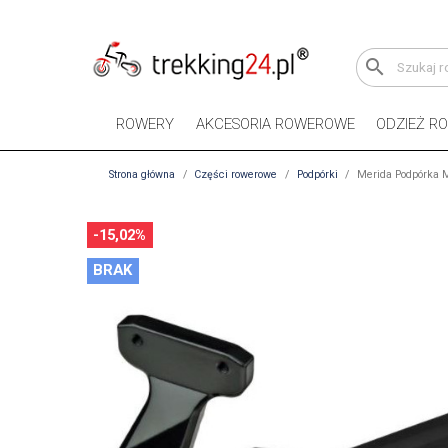
search
ROWERY
AKCESORIA ROWEROWE
ODZIEŻ R
Strona główna
Części rowerowe
Podpórki
Merida Podpórka M
-15,02%
BRAK