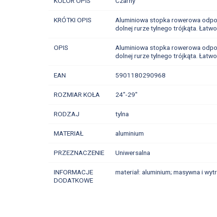
KOLOR OPIS
Czarny
KRÓTKI OPIS
Aluminiowa stopka rowerowa odpow
dolnej rurze tylnego trójkąta. Łat
OPIS
Aluminiowa stopka rowerowa odpow
dolnej rurze tylnego trójkąta. Łat
EAN
5901180290968
ROZMIAR KOŁA
24"-29"
RODZAJ
tylna
MATERIAŁ
aluminium
PRZEZNACZENIE
Uniwersalna
INFORMACJE
materiał: aluminium; masywna i wy
DODATKOWE