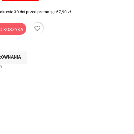
 okresie 30 dni przed promocją:
67,90 zł
favorite_border
O KOSZYKA
RÓWNANIA
h