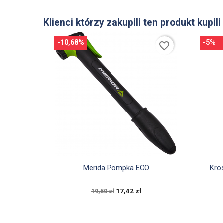
Klienci którzy zakupili ten produkt kupili
-10,68%
-5%
favorite_border

Szybki podgląd
Merida Pompka ECO
Kro
17,42 zł
19,50 zł