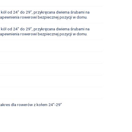
ół od 24” do 29”, przykręcana dwiema śrubami na
 zapewnienia rowerowi bezpiecznej pozycji w domu.
ół od 24” do 29”, przykręcana dwiema śrubami na
 zapewnienia rowerowi bezpiecznej pozycji w domu.
zakres dla rowerów z kołem 24”-29”