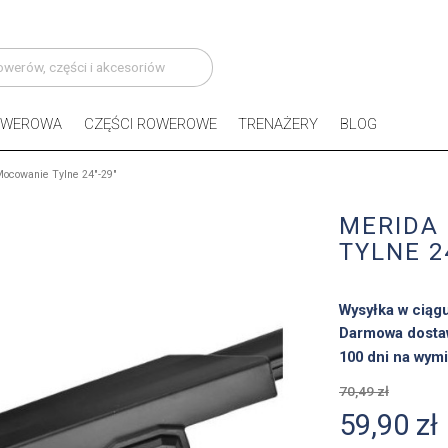
OWEROWA
CZĘŚCI ROWEROWE
TRENAŻERY
BLOG
ocowanie Tylne 24"-29"
MERIDA
TYLNE 2
Wysyłka w ciąg
Darmowa dosta
100 dni na wymi
70,49 zł
59,90 zł