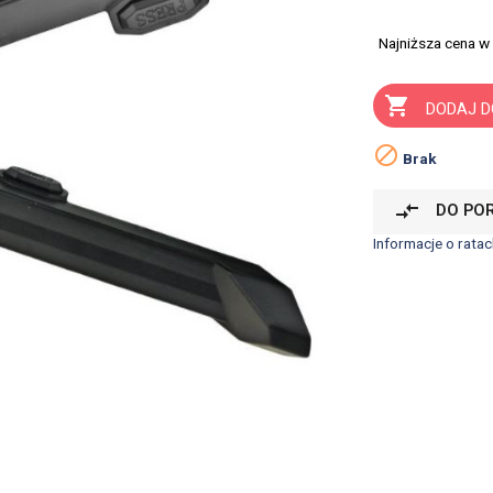
Najniższa cena w

DODAJ D

Brak
compare_arrows
DO PO
Informacje o ratac