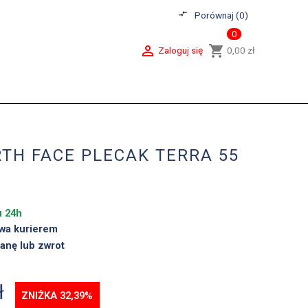
compare_arrows
Porównaj (
0
)
0

shopping_cart
Zaloguj się
0,00 zł
TH FACE PLECAK TERRA 55
u 24h
wa kurierem
anę lub zwrot
ł
ZNIŻKA 32,39%