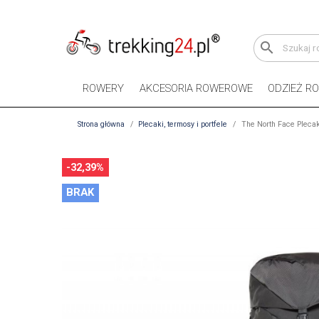
search
ROWERY
AKCESORIA ROWEROWE
ODZIEŻ R
Strona główna
Plecaki, termosy i portfele
The North Face Plecak
-32,39%
BRAK