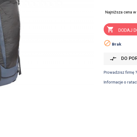
Najniższa cena w

DODAJ D

Brak
compare_arrows
DO PO
Prowadzisz firmę 
Informacje o ratac