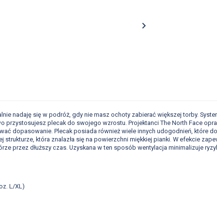

ealnie nadaję się w podróż, gdy nie masz ochoty zabierać większej torby. Sy
wo przystosujesz plecak do swojego wzrostu. Projektanci The North Face opraco
wać dopasowanie. Plecak posiada również wiele innych udogodnień, które d
 strukturze, która znalazła się na powierzchni miękkiej pianki. W efekcie z
órze przez dłuższy czas. Uzyskana w ten sposób wentylacja minimalizuje ry
roz. L/XL)