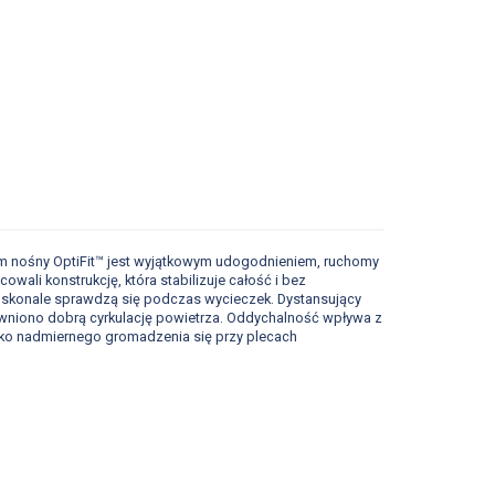
stem nośny OptiFit™ jest wyjątkowym udogodnieniem, ruchomy
wali konstrukcję, która stabilizuje całość i bez
oskonale sprawdzą się podczas wycieczek. Dystansujący
apewniono dobrą cyrkulację powietrza. Oddychalność wpływa z
zyko nadmiernego gromadzenia się przy plecach