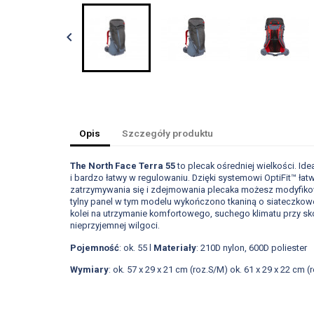

Opis
Szczegóły produktu
The North Face Terra 55
to plecak ośredniej wielkości. Id
i bardzo łatwy w regulowaniu. Dzięki systemowi OptiFit™ łat
zatrzymywania się i zdejmowania plecaka możesz modyfiko
tylny panel w tym modelu wykończono tkaniną o siateczkowej
kolei na utrzymanie komfortowego, suchego klimatu przy sk
nieprzyjemnej wilgoci.
Pojemność
:
ok. 55 l
Materiały
:
210D nylon, 600D poliester
Wymiary
:
ok. 57 x 29 x 21 cm (roz.S/M)
ok. 61 x 29 x 22 cm (