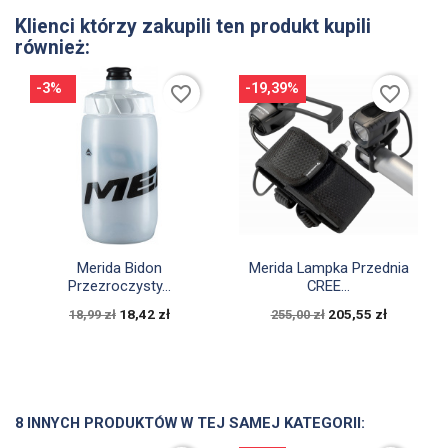
Klienci którzy zakupili ten produkt kupili
również:
-3%
-19,39%
favorite_border
favorite_border


Szybki podgląd
Szybki podgląd
Merida Bidon
Merida Lampka Przednia
Przezroczysty...
CREE...
18,42 zł
205,55 zł
18,99 zł
255,00 zł
8 INNYCH PRODUKTÓW W TEJ SAMEJ KATEGORII: