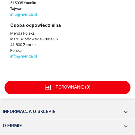
515005 Yuanlin
Tajwan
info@merida.pl
Osoba odpowiedzialna
Merida Polska
Marii Skłodowskiej-Curie 35
41-800 Zabrze
Polska
info@merida.pl
exit_to_app
PORÓWNANIE (
0
)
keyboard_arrow_down
INFORMACJA O SKLEPIE

O FIRMIE