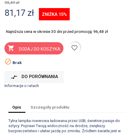
95,49 zł
81,17 zł
ZNIŻKA 15%
Najniższa cena w okresie 30 dni przed promocją:
96,48 zł
favorite_border

DODAJ DO KOSZYKA

Brak
compare_arrows
DO PORÓWNANIA
Informacje o ratach
Opis
Szczegóły produktu
Tylna lampka rowerowa ładowana przez USB, świetnie pasuje do
sztycy. Poprawi Twoją widoczność na drodze, zwiększy
bezpieczeństwo i ułatwi jazdę po zmroku. Źródłem światła jest w