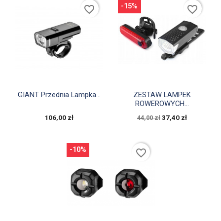
-15%
favorite_border
favorite_border


Szybki podgląd
Szybki podgląd
GIANT Przednia Lampka...
ZESTAW LAMPEK
ROWEROWYCH...
106,00 zł
37,40 zł
44,00 zł
-10%
favorite_border