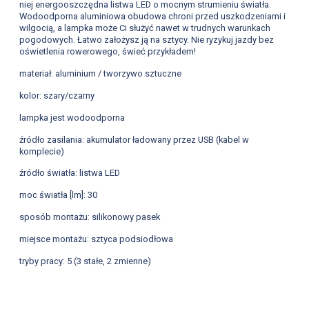
niej energooszczędna listwa LED o mocnym strumieniu światła.
Wodoodporna aluminiowa obudowa chroni przed uszkodzeniami i
wilgocią, a lampka może Ci służyć nawet w trudnych warunkach
pogodowych. Łatwo założysz ją na sztycy. Nie ryzykuj jazdy bez
oświetlenia rowerowego, świeć przykładem!
materiał: aluminium / tworzywo sztuczne
kolor: szary/czarny
lampka jest wodoodporna
źródło zasilania: akumulator ładowany przez USB (kabel w
komplecie)
źródło światła: listwa LED
moc światła [lm]: 30
sposób montażu: silikonowy pasek
miejsce montażu: sztyca podsiodłowa
tryby pracy: 5 (3 stałe, 2 zmienne)